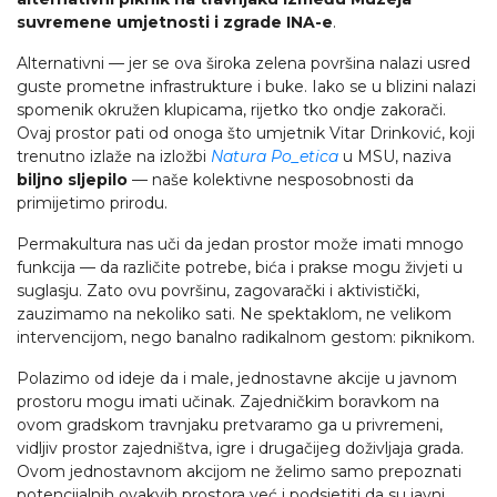
suvremene umjetnosti i zgrade INA-e
.
Alternativni — jer se ova široka zelena površina nalazi usred
guste prometne infrastrukture i buke. Iako se u blizini nalazi
spomenik okružen klupicama, rijetko tko ondje zakorači.
Ovaj prostor pati od onoga što umjetnik Vitar Drinković, koji
trenutno izlaže na izložbi
Natura Po_etica
u MSU, naziva
biljno sljepilo
— naše kolektivne nesposobnosti da
primijetimo prirodu.
Permakultura nas uči da jedan prostor može imati mnogo
funkcija — da različite potrebe, bića i prakse mogu živjeti u
suglasju. Zato ovu površinu, zagovarački i aktivistički,
zauzimamo na nekoliko sati. Ne spektaklom, ne velikom
intervencijom, nego banalno radikalnom gestom: piknikom.
Polazimo od ideje da i male, jednostavne akcije u javnom
prostoru mogu imati učinak. Zajedničkim boravkom na
ovom gradskom travnjaku pretvaramo ga u privremeni,
vidljiv prostor zajedništva, igre i drugačijeg doživljaja grada.
Ovom jednostavnom akcijom ne želimo samo prepoznati
potencijalnih ovakvih prostora već i podsjetiti da su javni