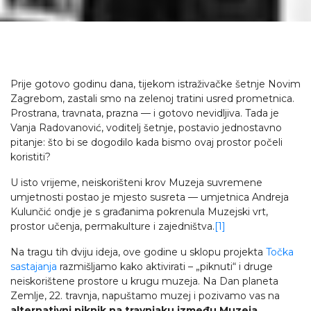
Prije gotovo godinu dana, tijekom istraživačke šetnje Novim
Zagrebom, zastali smo na zelenoj tratini usred prometnica.
Prostrana, travnata, prazna — i gotovo nevidljiva. Tada je
Vanja Radovanović, voditelj šetnje, postavio jednostavno
pitanje: što bi se dogodilo kada bismo ovaj prostor počeli
koristiti?
U isto vrijeme, neiskorišteni krov Muzeja suvremene
umjetnosti postao je mjesto susreta — umjetnica Andreja
Kulunčić ondje je s građanima pokrenula Muzejski vrt,
prostor učenja, permakulture i zajedništva.
[1]
Na tragu tih dviju ideja, ove godine u sklopu projekta
Točka
sastajanja
razmišljamo kako aktivirati – „piknuti“ i druge
neiskorištene prostore u krugu muzeja. Na Dan planeta
Zemlje, 22. travnja, napuštamo muzej i pozivamo vas na
alternativni piknik na travnjaku između Muzeja