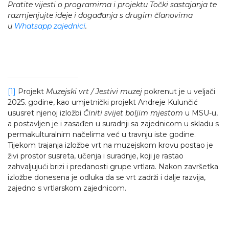
Pratite vijesti o programima i projektu Točki sastajanja te
razmjenjujte ideje i događanja s drugim članovima
u
Whatsapp zajednici
.
[1]
Projekt
Muzejski vrt / Jestivi muzej
pokrenut je u veljači
2025. godine, kao umjetnički projekt Andreje Kulunčić
ususret njenoj izložbi
Činiti svijet boljim mjestom
u MSU-u,
a postavljen je i zasađen u suradnji sa zajednicom u skladu s
permakulturalnim načelima već u travnju iste godine.
Tijekom trajanja izložbe vrt na muzejskom krovu postao je
živi prostor susreta, učenja i suradnje, koji je rastao
zahvaljujući brizi i predanosti grupe vrtlara. Nakon završetka
izložbe donesena je odluka da se vrt zadrži i dalje razvija,
zajedno s vrtlarskom zajednicom.