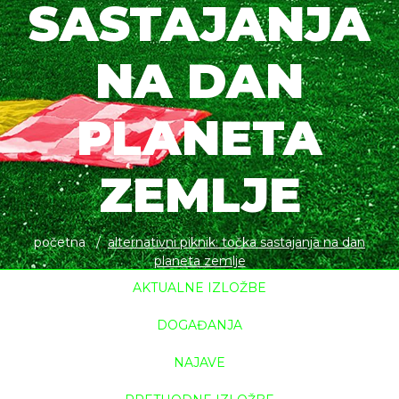
SASTAJANJA
NA DAN
PLANETA
ZEMLJE
početna
alternativni piknik: točka sastajanja na dan
planeta zemlje
AKTUALNE IZLOŽBE
DOGAĐANJA
NAJAVE