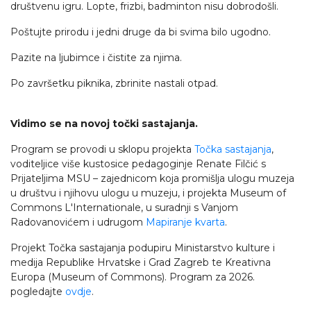
društvenu igru. Lopte, frizbi, badminton nisu dobrodošli.
Poštujte prirodu i jedni druge da bi svima bilo ugodno.
Pazite na ljubimce i čistite za njima.
Po završetku piknika, zbrinite nastali otpad.
Vidimo se na novoj točki sastajanja.
Program se provodi u sklopu projekta
Točka sastajanja
,
voditeljice više kustosice pedagoginje Renate Filčić s
Prijateljima MSU – zajednicom koja promišlja ulogu muzeja
u društvu i njihovu ulogu u muzeju, i projekta Museum of
Commons L'Internationale, u suradnji s Vanjom
Radovanovićem i udrugom
Mapiranje kvarta
.
Projekt Točka sastajanja podupiru Ministarstvo kulture i
medija Republike Hrvatske i Grad Zagreb te Kreativna
Europa (Museum of Commons). Program za 2026.
pogledajte
ovdje
.