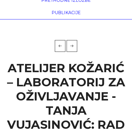
PRETHODNE IZLOŽBE
KOŽARIĆ
PUBLIKACIJE
početna
atelijer kožarić – laboratorij za oživljavanje - ...
ATELIJER KOŽARIĆ
– LABORATORIJ ZA
OŽIVLJAVANJE -
TANJA
VUJASINOVIĆ: RAD