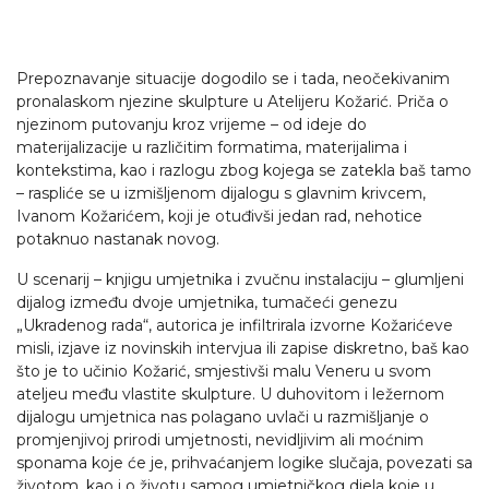
Prepoznavanje situacije dogodilo se i tada, neočekivanim
pronalaskom njezine skulpture u Atelijeru Kožarić. Priča o
njezinom putovanju kroz vrijeme – od ideje do
materijalizacije u različitim formatima, materijalima i
kontekstima, kao i razlogu zbog kojega se zatekla baš tamo
– raspliće se u izmišljenom dijalogu s glavnim krivcem,
Ivanom Kožarićem, koji je otuđivši jedan rad, nehotice
potaknuo nastanak novog.
U scenarij – knjigu umjetnika i zvučnu instalaciju – glumljeni
dijalog između dvoje umjetnika, tumačeći genezu
„Ukradenog rada“, autorica je infiltrirala izvorne Kožarićeve
misli, izjave iz novinskih intervjua ili zapise diskretno, baš kao
što je to učinio Kožarić, smjestivši malu Veneru u svom
ateljeu među vlastite skulpture. U duhovitom i ležernom
dijalogu umjetnica nas polagano uvlači u razmišljanje o
promjenjivoj prirodi umjetnosti, nevidljivim ali moćnim
sponama koje će je, prihvaćanjem logike slučaja, povezati sa
životom, kao i o životu samog umjetničkog djela koje u