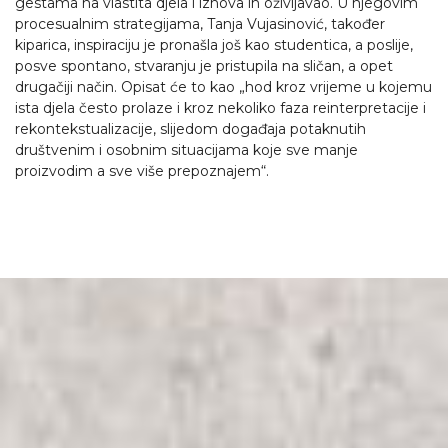
gestama na vlastita djela i iznova ih oživljavao. U njegovim
procesualnim strategijama, Tanja Vujasinović, također
kiparica, inspiraciju je pronašla još kao studentica, a poslije,
posve spontano, stvaranju je pristupila na sličan, a opet
drugačiji način. Opisat će to kao „hod kroz vrijeme u kojemu
ista djela često prolaze i kroz nekoliko faza reinterpretacije i
rekontekstualizacije, slijedom događaja potaknutih
društvenim i osobnim situacijama koje sve manje
proizvodim a sve više prepoznajem“.