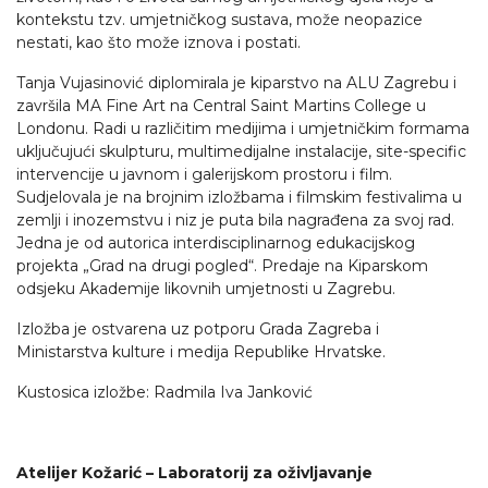
kontekstu tzv. umjetničkog sustava, može neopazice
nestati, kao što može iznova i postati.
Tanja Vujasinović diplomirala je kiparstvo na ALU Zagrebu i
završila MA Fine Art na Central Saint Martins College u
Londonu. Radi u različitim medijima i umjetničkim formama
uključujući skulpturu, multimedijalne instalacije, site-specific
intervencije u javnom i galerijskom prostoru i film.
Sudjelovala je na brojnim izložbama i filmskim festivalima u
zemlji i inozemstvu i niz je puta bila nagrađena za svoj rad.
Jedna je od autorica interdisciplinarnog edukacijskog
projekta „Grad na drugi pogled“. Predaje na Kiparskom
odsjeku Akademije likovnih umjetnosti u Zagrebu.
Izložba je ostvarena uz potporu Grada Zagreba i
Ministarstva kulture i medija Republike Hrvatske.
Kustosica izložbe: Radmila Iva Janković
Atelijer Kožarić – Laboratorij za oživljavanje