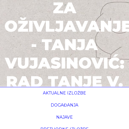
ZA
OŽIVLJAVANJ
- TANJA
VUJASINOVIĆ:
RAD TANJE V.
PRONAĐEN U
AKTUALNE IZLOŽBE
DOGAĐANJA
ATELIJERU
NAJAVE