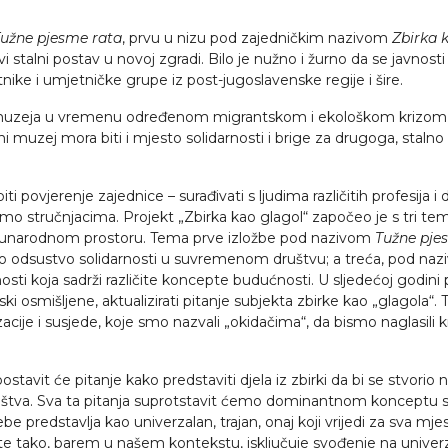
užne pjesme rata
, prvu u nizu pod zajedničkim nazivom
Zbirka 
prvi stalni postav u novoj zgradi. Bilo je nužno i žurno da se javno
ike i umjetničke grupe iz post-jugoslavenske regije i šire.
logu muzeja u vremenu određenom migrantskom i ekološkom krizo
i muzej mora biti i mjesto solidarnosti i brige za drugoga, stalno t
i povjerenje zajednice – surađivati s ljudima različitih profesija 
 samo stručnjacima. Projekt
„Zbirka kao glagol“
započeo je s tri te
đunarodnom prostoru. Tema prve izložbe pod nazivom
Tužne pje
 odsustvo solidarnosti u suvremenom društvu; a treća, pod na
i koja sadrži različite koncepte budućnosti. U sljedećoj godini p
tski osmišljene, aktualizirati pitanje subjekta zbirke kao „glagola“.
cije i susjede, koje smo nazvali „okidačima“, da bismo naglasili kra
avit će pitanje kako predstaviti djela iz zbirki da bi se stvorio n
va. Sva ta pitanja suprotstavit ćemo dominantnom konceptu sta
e predstavlja kao univerzalan, trajan, onaj koji vrijedi za sva mj
cu, te tako, barem u našem kontekstu, isključuje svođenje na univer