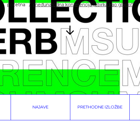
početna
međunarodna konferencija „zbirka kao glagol“
NAJAVE
PRETHODNE IZLOŽBE