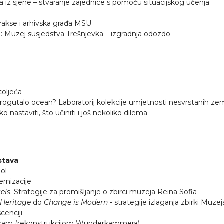
a iz sjene – stvaranje zajednice s pomoću situacijskog učenja
prakse i arhivska građa MSU
]: Muzej susjedstva Trešnjevka – izgradnja odozdo
toljeća
 progutalo ocean? Laboratorij kolekcije umjetnosti nesvrstanih ze
o nastaviti, što učiniti i još nekoliko dilema
stava
ol
rnizacije
els
. Strategije za promišljanje o zbirci muzeja Reina Sofia
 Heritage
do
Change is Modern
- strategije izlaganja zbirki Muz
cenciji
nizam (rekonstrukcijom Wunderkammera)