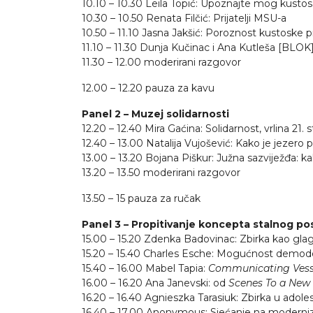
10.10 – 10.30 Leila Topić: Upoznajte mog kustos
10.30 – 10.50 Renata Filčić: Prijatelji MSU-a
10.50 – 11.10 Jasna Jakšić: Poroznost kustoske 
11.10 – 11.30 Dunja Kučinac i Ana Kutleša [BLOK
11.30 – 12.00 moderirani razgovor
12.00 – 12.20 pauza za kavu
Panel 2 – Muzej solidarnosti
12.20 – 12.40 Mira Gaćina: Solidarnost, vrlina 21. s
12.40 – 13.00 Natalija Vujošević: Kako je jezero
13.00 – 13.20 Bojana Piškur: Južna sazviježđa: kak
13.20 – 13.50 moderirani razgovor
13.50 – 15 pauza za ručak
Panel 3 – Propitivanje koncepta stalnog po
15.00 – 15.20 Zdenka Badovinac: Zbirka kao glag
15.20 – 15.40 Charles Esche: Mogućnost demode
15.40 – 16.00 Mabel Tapia:
Communicating Vess
16.00 – 16.20 Ana Janevski: od
Scenes To a New
16.20 – 16.40 Agnieszka Tarasiuk: Zbirka u adoles
16.40 – 17.00 Anonymous: Sjećanje na moder