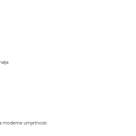
malja
eja moderne umjetnosti