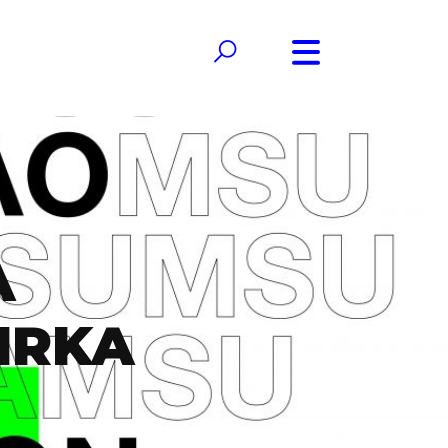
A
IRKA