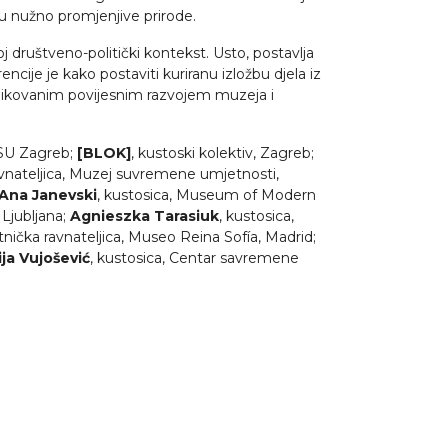
su nužno promjenjive prirode.
društveno-politički kontekst. Usto, postavlja
ije je kako postaviti kuriranu izložbu djela iz
blikovanim povijesnim razvojem muzeja i
 MSU Zagreb;
[BLOK]
, kustoski kolektiv, Zagreb;
avnateljica, Muzej suvremene umjetnosti,
Ana Janevski
, kustosica, Museum of Modern
Ljubljana;
Agnieszka Tarasiuk
, kustosica,
tnička ravnateljica, Museo Reina Sofía, Madrid;
ija Vujošević
, kustosica, Centar savremene