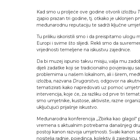
Kad smo u proljeće ove godine otvorili izložbu
T
zjapio prazan tri godine, tj. otkako je uklonjen 
međunarodnu reputaciju te sadrži ključne umjetn
Tu priliku iskoristili smo i da preispitamo u
Europi i svime što slijedi. Rekli smo da suvremen
vrijednosti temeljene na iskustvu zajednice.
Da bi muzej ispunio takvu misiju, valja mu zadobit
dijeli zadatke koji se tradicionalno povjeravaju
problemima u našem lokalnom, ali i širem, me
izložba, nazvana
Drugarstvo,
odgovor na akutno
tematizirati kako napredovati uz pomoć umjetnost
intervencija, koje će, za razliku od prve tri tema
smo umjetnike, kustose, aktiviste, razne organiza
uključujući prijašnje iskustvo.
Međunarodna konferencija „Zbirka kao glagol“ post
vremena s aktualnim potrebama današnjeg društ
postoji kanon razvoja umjetnosti. Svaki kanon seb
nositelja radnje, pojedinca, kolektiv ili zajedni