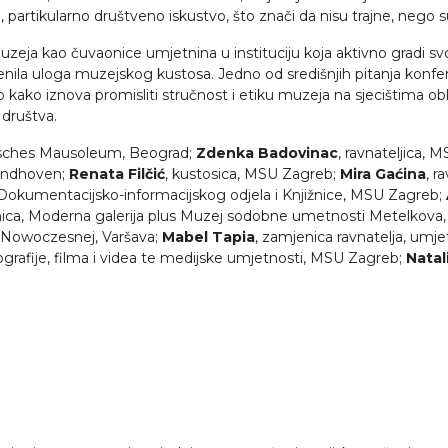
 partikularno društveno iskustvo, što znači da nisu trajne, nego 
a kao čuvaonice umjetnina u instituciju koja aktivno gradi svoj 
ila uloga muzejskog kustosa. Jedno od središnjih pitanja konferenc
 kako iznova promisliti stručnost i etiku muzeja na sjecištima o
društva.
orisches Mausoleum, Beograd;
Zdenka Badovinac
, ravnateljica,
Eindhoven;
Renata Filčić
, kustosica, MSU Zagreb;
Mira Gaćina
, r
ca Dokumentacijsko-informacijskog odjela i Knjižnice, MSU Zagreb;
nica, Moderna galerija plus Muzej sodobne umetnosti Metelkova, 
ki Nowoczesnej, Varšava;
Mabel Tapia
, zamjenica ravnatelja, umje
fotografije, filma i videa te medijske umjetnosti, MSU Zagreb;
Natal