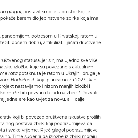
kao glagol
, postavili smo je u prostor koji je
sti pokaže barem dio jedinstvene zbirke koja ima
m, pandemijom, potresom u Hrvatskoj, ratom u
ežiti općem dobru, artikulirati i jačati društvene
i društvenog statusa, jer s njima ujedno sve više
matske izložbe koje su povezane s aktualnim
sme rata
potaknuta je ratom u Ukrajini; druga je
zivom
Budućnost
, koju planiramo za 2023., kani
rojekt nastavljamo i nizom manjih izložbi i
 Tko može biti pozvan da radi na zbirci? Pozvali
j jedne ere kao uvjet za novu, ali i dalje
arativ koji bi povezao društvena iskustva prošlih
lnog postava zbirki koji podrazumijeva da
esta i svako vrijeme. Riječ glagol podrazumijeva
zalno. Time sugerira da izložbe iz zbirki moraju