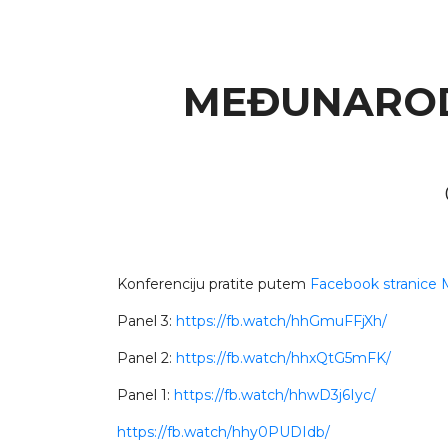
MEĐUNAROD
Konferenciju pratite putem
Facebook stranice
Panel 3:
https://fb.watch/hhGmuFFjXh/
Panel 2:
https://fb.watch/hhxQtG5mFK/
Panel 1:
https://fb.watch/hhwD3j6Iyc/
https://fb.watch/hhy0PUDIdb/