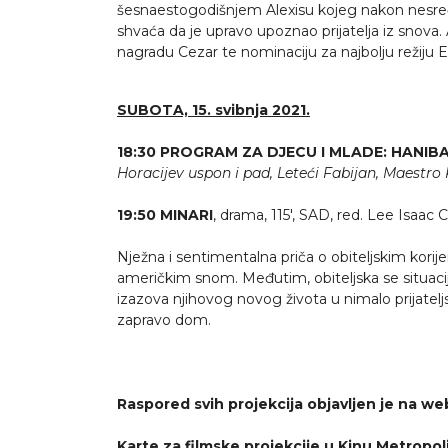
šesnaestogodišnjem Alexisu kojeg nakon nesreće
shvaća da je upravo upoznao prijatelja iz snova. A
nagradu Cezar te nominaciju za najbolju režiju 
SUBOTA, 15. svibnja 2021.
18:30
PROGRAM ZA DJECU I MLADE:
HANIB
Horacijev uspon i pad, Leteći Fabijan, Maestro
19:50
MINARI
, drama, 115', SAD, red. Lee Isaac
Nježna i sentimentalna priča o obiteljskim korij
američkim snom. Međutim, obiteljska se situacij
izazova njihovog novog života u nimalo prijatelj
zapravo dom.
Raspored svih projekcija objavljen je na 
Karte za filmske projekcije u Kinu Metropol