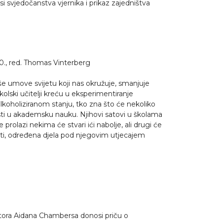
osi svjedočanstva vjernika i prikaz zajedništva
0., red. Thomas Vinterberg
aše umove svijetu koji nas okružuje, smanjuje
olski učitelji kreću u eksperimentiranje
koholiziranom stanju, tko zna što će nekoliko
erasti u akademsku nauku. Njihovi satovi u školama
 prolazi nekima će stvari ići nabolje, ali drugi će
sti, određena djela pod njegovim utjecajem
tora Aidana Chambersa donosi priču o