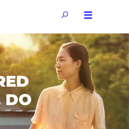
RED
. DO