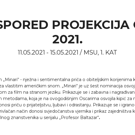
PORED PROJEKCIJA OD
2021.
11.05.2021 - 15.05.2021 / MSU, 1. KAT
inari“ - nježna i sentimentalna priča o obiteljskim korijenima ko
za vlastitim američkim snom. „Minari“ je uz šest nominacija osvo
om za film na stranom jeziku. Prikazuje se i zabavna i nagrađiv
etodama, koja je na ovogodišnjim Oscarima osvojila kipić za najb
onosi priču o prijateljstvu, ljubavi i odrastanju. Prikazuje se i igr
rivlačan način donosi svjedočanstva vjernika i prikaz zajedništva k
lnog znanstvenika u serijalu
„Profesor Baltazar“
.