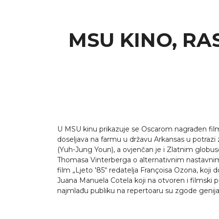
MSU KINO, RAS
U MSU kinu prikazuje se Oscarom nagrađen film „M
doseljava na farmu u državu Arkansas u potrazi 
(Yuh-Jung Youn), a ovjenčan je i Zlatnim globus
Thomasa Vinterberga o alternativnim nastavnim m
film „Ljeto '85“ redatelja Françoisa Ozona, koji d
Juana Manuela Cotela koji na otvoren i filmski p
najmlađu publiku na repertoaru su zgode genija