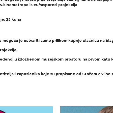
ww.kinometropolis.eu/raspored-projekcija
ije: 25 kuna
 moguće je ostvariti samo prilikom kupnje ulaznica na blag
ojekcija.
 izvedenoj u izložbenom muzejskom prostoru na prvom katu
etitelja i zaposlenika koje su propisane od Stožera civilne