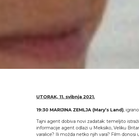
UTORAK, 11. svibnja 2021.
19:30 MARIJINA ZEMLJA
(Mary’s Land)
, igran
Tajni agent dobiva novi zadatak: temeljito istraži
informacije agent odlazi u Meksiko, Veliku Britan
varalice? Ili možda netko njih vara? Film donosi 