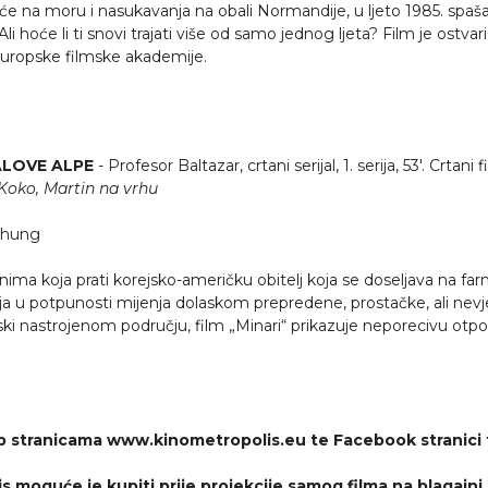
 na moru i nasukavanja na obali Normandije, u ljeto 1985. spaš
li hoće li ti snovi trajati više od samo jednog ljeta? Film je ostv
Europske filmske akademije.
ALOVE ALPE
- Profesor Baltazar, crtani serijal, 1. serija, 53'. Crtani 
 Koko, Martin na vrhu
 Chung
enima koja prati korejsko-američku obitelj koja se doseljava na fa
a u potpunosti mijenja dolaskom prepredene, prostačke, ali nevjer
ski nastrojenom području, film „Minari“ prikazuje neporecivu otpor
web stranicama www.kinometropolis.eu te Facebook stranici
is moguće je kupiti prije projekcije samog filma na blagajn