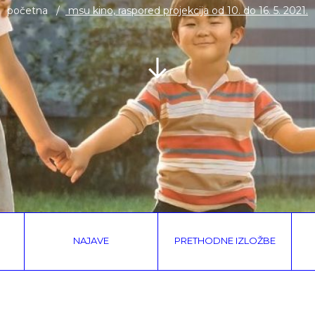
početna
msu kino, raspored projekcija od 10. do 16. 5. 2021.
NAJAVE
PRETHODNE IZLOŽBE