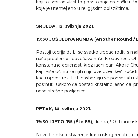
koji su smisao vlastitog postojanja pronašli u Bog
koje je utemeljeno u religijskim polazištima.
SRIJEDA, 12. svibnja 2021.
19:30 JOŠ JEDNA RUNDA (Another Round / 
Postoji teorija da bi se svatko trebao roditi s 
naše probleme i povećava našu kreativnost. Ohrab
konstantne opijenosti kroz radni dan. Ako je Ch
kapi više učiniti za njih i njihove učenike? Poče
kao i njihovi rezultati nastavljaju se popravljati
posrnuti. Uskoro će postati kristalno jasno da,
nose strašne posljedice.
PETAK, 14. svibnja 2021.
19:30 LJETO '85 (Été 85)
, drama, 90', Francus
Novo filmsko ostvarenje francuskog redatelja