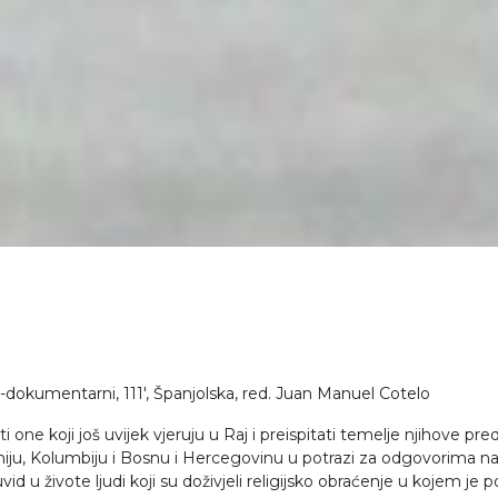
o-dokumentarni, 111′, Španjolska, red. Juan Manuel Cotelo
ti one koji još uvijek vjeruju u Raj i preispitati temelje njihove pr
iju, Kolumbiju i Bosnu i Hercegovinu u potrazi za odgovorima na pi
uvid u živote ljudi koji su doživjeli religijsko obraćenje u kojem j