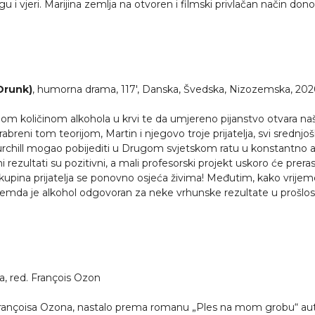
u i vjeri. Marijina zemlja na otvoren i filmski privlačan način don
Drunk)
, humorna drama, 117′, Danska, Švedska, Nizozemska, 202
malom količinom alkohola u krvi te da umjereno pijanstvo otvara n
reni tom teorijom, Martin i njegovo troje prijatelja, svi srednjošk
urchill mogao pobijediti u Drugom svjetskom ratu u konstantno al
tni rezultati su pozitivni, a mali profesorski projekt uskoro će pr
 i skupina prijatelja se ponovno osjeća živima! Međutim, kako vrijeme
 premda je alkohol odgovoran za neke vrhunske rezultate u prošlo
ka, red. François Ozon
 Françoisa Ozona, nastalo prema romanu „Ples na mom grobu“ au