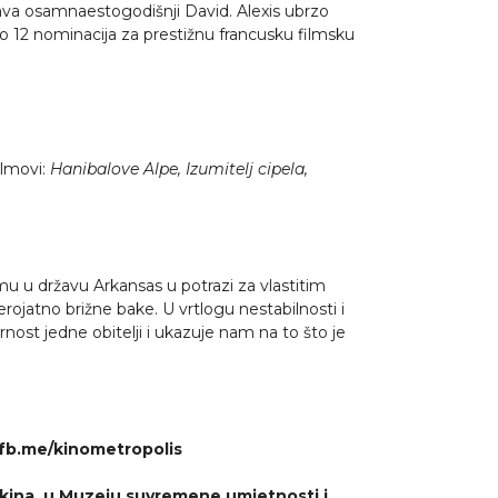
ava osamnaestogodišnji David. Alexis ubrzo
ario 12 nominacija za prestižnu francusku filmsku
filmovi:
Hanibalove Alpe, Izumitelj cipela,
rmu u državu Arkansas u potrazi za vlastitim
ojatno brižne bake. U vrtlogu nestabilnosti i
nost jedne obitelji i ukazuje nam na to što je
 fb.me/kinometropolis
i kina, u Muzeju suvremene umjetnosti i