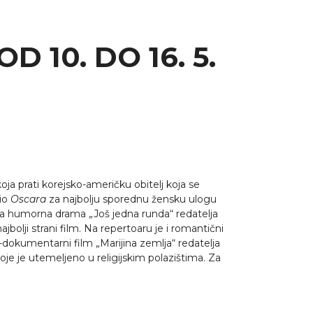
 10. DO 16. 5.
ja prati korejsko-američku obitelj koja se
jio
Oscara
za najbolju sporednu žensku ulogu
ana humorna drama „Još jedna runda“ redatelja
olji strani film. Na repertoaru je i romantični
ano-dokumentarni film „Marijina zemlja“ redatelja
oje je utemeljeno u religijskim polazištima. Za