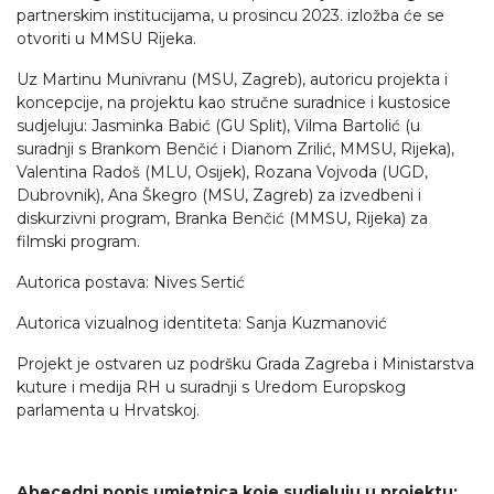
partnerskim institucijama, u prosincu 2023. izložba će se
otvoriti u MMSU Rijeka.
Uz Martinu Munivranu (MSU, Zagreb), autoricu projekta i
koncepcije, na projektu kao stručne suradnice i kustosice
sudjeluju: Jasminka Babić (GU Split), Vilma Bartolić (u
suradnji s Brankom Benčić i Dianom Zrilić, MMSU, Rijeka),
Valentina Radoš (MLU, Osijek), Rozana Vojvoda (UGD,
Dubrovnik), Ana Škegro (MSU, Zagreb) za izvedbeni i
diskurzivni program, Branka Benčić (MMSU, Rijeka) za
filmski program.
Autorica postava: Nives Sertić
Autorica vizualnog identiteta: Sanja Kuzmanović
Projekt je ostvaren uz podršku Grada Zagreba i Ministarstva
kuture i medija RH u suradnji s Uredom Europskog
parlamenta u Hrvatskoj.
Abecedni popis umjetnica koje sudjeluju u projektu: