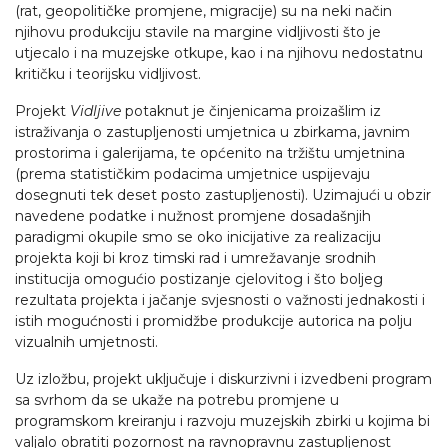
(rat, geopolitičke promjene, migracije) su na neki način
njihovu produkciju stavile na margine vidljivosti što je
utjecalo i na muzejske otkupe, kao i na njihovu nedostatnu
kritičku i teorijsku vidljivost.
Projekt
Vidljive
potaknut je činjenicama proizašlim iz
istraživanja o zastupljenosti umjetnica u zbirkama, javnim
prostorima i galerijama, te općenito na tržištu umjetnina
(prema statističkim podacima umjetnice uspijevaju
dosegnuti tek deset posto zastupljenosti). Uzimajući u obzir
navedene podatke i nužnost promjene dosadašnjih
paradigmi okupile smo se oko inicijative za realizaciju
projekta koji bi kroz timski rad i umrežavanje srodnih
institucija omogućio postizanje cjelovitog i što boljeg
rezultata projekta i jačanje svjesnosti o važnosti jednakosti i
istih mogućnosti i promidžbe produkcije autorica na polju
vizualnih umjetnosti.
Uz izložbu, projekt uključuje i diskurzivni i izvedbeni program
sa svrhom da se ukaže na potrebu promjene u
programskom kreiranju i razvoju muzejskih zbirki u kojima bi
valjalo obratiti pozornost na ravnopravnu zastupljenost