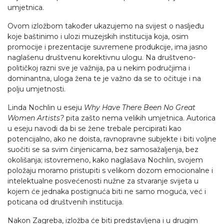
umjetnica.
Ovom izložbom također ukazujemo na svijest o nasljeđu
koje baštinimo i ulozi muzejskih institucija koja, osim
promocije i prezentacije suvremene produkcije, ima jasno
naglašenu društvenu korektivnu ulogu. Na društveno-
političkoj razni sve je važnija, pa u nekim područjima i
dominantna, uloga žena te je važno da se to očituje i na
polju umjetnosti.
Linda Nochlin u eseju
Why Have There Been No Great
Women Artists?
pita zašto nema velikih umjetnica. Autorica
u eseju navodi da bi se žene trebale percipirati kao
potencijalno, ako ne doista, ravnopravne subjekte i biti voljne
suočiti se sa svim činjenicama, bez samosažaljenja, bez
okolišanja; istovremeno, kako naglašava Nochlin, svojem
položaju moramo pristupiti s velikom dozom emocionalne i
intelektualne posvećenosti nužne za stvaranje svijeta u
kojem će jednaka postignuća biti ne samo moguća, već i
poticana od društvenih institucija.
Nakon Zagreba, izložba će biti predstavljena i u drugim