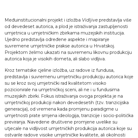
Međuinstitucionalni projekt i izložba
Vidljive
predstavlja više
od devedeset autorica, a plod je istraživanja zastupljenosti
umjetnica u umjetničkim zbirkama muzejskih institucija.
Ujedno predstavlja određene aspekte i mapiranje
suvremene umjetničke prakse autorica u Hrvatskoj.
Projektom želimo ukazati na suvremenu likovnu produkciju
autorica koja je visokih dometa, ali slabo vidljiva.
Kroz tematske cjeline izložba, uz radove iz fundusa,
predstavlja i suvremenu umjetničku produkciju autorica koje
su se kroz svoj umjetnički rad kvalitetom visoko
pozicionirale na umjetničkoj sceni, ali ne i u fundusima
muzejskih zbirki. Fokus istraživanja ovoga projekta je na
umjetničkoj produkciji nakon devedesetih (tzv. tranzicijska
generacija), od vremena kada promjenu paradigme u
umjetnosti prate smjena ideologija, tranzicije i socio-politička
previranja. Navedene društvene promjene uvelike su
utjecale na vidljivost umjetničkih produkcija autorica koje su
ostvarile radove visoke umjetničke kvalitete, ali okolnosti