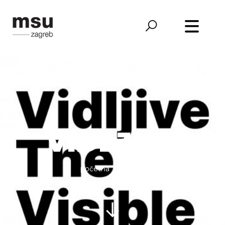
VIDLJIVE
početna
vidljive