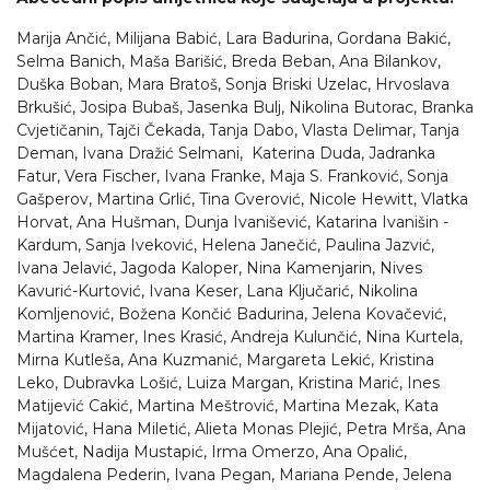
Marija Ančić, Milijana Babić, Lara Badurina, Gordana Bakić,
Selma Banich, Maša Barišić, Breda Beban, Ana Bilankov,
Duška Boban, Mara Bratoš, Sonja Briski Uzelac, Hrvoslava
Brkušić, Josipa Bubaš, Jasenka Bulj, Nikolina Butorac, Branka
Cvjetičanin, Tajči Čekada, Tanja Dabo, Vlasta Delimar, Tanja
Deman, Ivana Dražić Selmani, Katerina Duda, Jadranka
Fatur, Vera Fischer, Ivana Franke, Maja S. Franković, Sonja
Gašperov, Martina Grlić, Tina Gverović, Nicole Hewitt, Vlatka
Horvat, Ana Hušman, Dunja Ivanišević, Katarina Ivanišin -
Kardum, Sanja Iveković, Helena Janečić, Paulina Jazvić,
Ivana Jelavić, Jagoda Kaloper, Nina Kamenjarin, Nives
Kavurić-Kurtović, Ivana Keser, Lana Ključarić, Nikolina
Komljenović, Božena Končić Badurina, Jelena Kovačević,
Martina Kramer, Ines Krasić, Andreja Kulunčić, Nina Kurtela,
Mirna Kutleša, Ana Kuzmanić, Margareta Lekić, Kristina
Leko, Dubravka Lošić, Luiza Margan, Kristina Marić, Ines
Matijević Cakić, Martina Meštrović, Martina Mezak, Kata
Mijatović, Hana Miletić, Alieta Monas Plejić, Petra Mrša, Ana
Mušćet, Nadija Mustapić, Irma Omerzo, Ana Opalić,
Magdalena Pederin, Ivana Pegan, Mariana Pende, Jelena