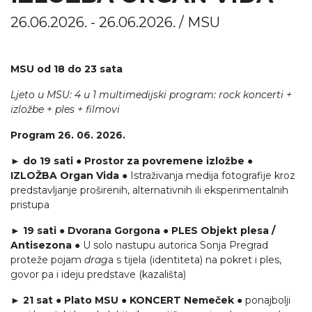
26.06.2026. - 26.06.2026. / MSU
MSU od 18 do 23 sata
Ljeto u MSU: 4 u 1 multimedijski program: rock koncerti +
izložbe + ples + filmovi
Program 26. 06. 2026.
► do 19 sati ● Prostor za povremene izložbe ●
IZLOŽBA Organ Vida
● Istraživanja medija fotografije kroz
predstavljanje proširenih, alternativnih ili eksperimentalnih
pristupa
► 19 sati ● Dvorana Gorgona ● PLES Objekt plesa /
Antisezona
● U solo nastupu autorica Sonja Pregrad
proteže pojam
drag
a s tijela (identiteta) na pokret i ples,
govor pa i ideju predstave (kazališta)
► 21 sat ● Plato MSU ● KONCERT Nemeček
● ponajbolji