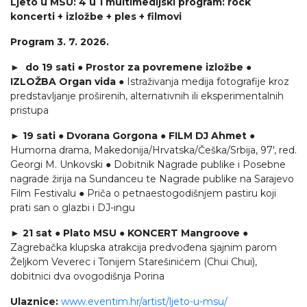
Ljeto u MSU: 4 u 1 multimedijski program: rock
koncerti + izložbe + ples + filmovi
Program 3. 7. 2026.
► do 19 sati ● Prostor za povremene izložbe ●
IZLOŽBA Organ vida
● Istraživanja medija fotografije kroz
predstavljanje proširenih, alternativnih ili eksperimentalnih
pristupa
► 19 sati ● Dvorana Gorgona ● FILM DJ Ahmet
●
Humorna drama, Makedonija/Hrvatska/Češka/Srbija, 97', red.
Georgi M. Unkovski ● Dobitnik Nagrade publike i Posebne
nagrade žirija na Sundanceu te Nagrade publike na Sarajevo
Film Festivalu ● Priča o petnaestogodišnjem pastiru koji
prati san o glazbi i DJ-ingu
► 21 sat ● Plato MSU ● KONCERT Mangroove
●
Zagrebačka klupska atrakcija predvođena sjajnim parom
Željkom Veverec i Tonijem Starešinićem (Chui Chui),
dobitnici dva ovogodišnja Porina
Ulaznice:
www.eventim.hr/artist/ljeto-u-msu/