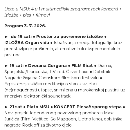
Ljeto u MSU: 4 u 1 multimedijski program: rock koncerti +
izložbe + ples + filmovi
Program 3. 7. 2026.
► do 19 sati ● Prostor za povremene izložbe ●
IZLOŽBA Organ vida
● Istraživanja medija fotografije kroz
predstavljanje proširenih, alternativnih ili eksperimentalnih
pristupa
► 19 sati ● Dvorana Gorgona ● FILM Sirat
● Drama,
Španjolska/Francuska, 115', red. Óliver Laxe ● Dobitnik
Nagrade žirija na Cannskom filmskom festivalu ●
Egzistencijalistička meditacija o stanju svijeta i
(ne)mogućnosti utopije, snimljena u marokanskoj pustinji uz
imerzivni elektronički soundtrack
► 21 sat ● Plato MSU ● KONCERT Plesač sporog stepa
●
Novi projekt legendarnog novovalnog prvoborca Maxa
Juričića (Film, Vještice, Šo!Mazgoon, Ljetno kino), dobitnika
nagrade Rock off za životno djelo