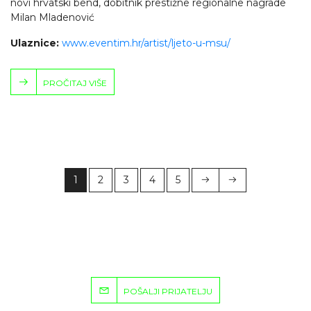
novi hrvatski bend, dobitnik prestižne regionalne nagrade
Milan Mladenović
Ulaznice:
www.eventim.hr/artist/ljeto-u-msu/
PROČITAJ VIŠE
1
2
3
4
5
POŠALJI PRIJATELJU