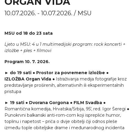
ORGAN VIDA
10.07.2026. - 10.07.2026. / MSU
MSU od 18 do 23 sata
Ljeto u MSU: 4 u 1 multimedijski program: rock koncerti +
izložbe + ples + filmovi
Program 10. 7. 2026.
► do 19 sati ● Prostor za povremene izložbe ●
IZLOŽBA Organ Vida
● Istraživanja medija fotografije kroz
predstavljanje proširenih, alternativnih ili eksperimentalnih
pristupa
► 19 sati ● Dvorana Gorgona ● FILM Svadba
●
Romantična komedija, Hrvatska/Srbija, 95', red. Igor Šeregi ●
Punokrvni balkanski anti-rom-com koji isprepliće humor,
toplinu i napetost – priča o dvije obitelji čiji odnos pleše
između tople obiteljske drame i međunarodnog incidenta