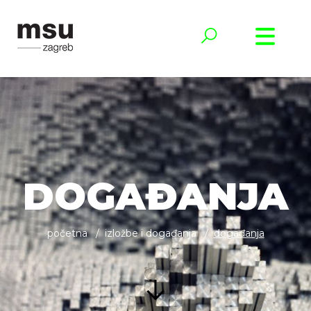
DOGAĐANJA
početna
izložbe i događanja
događanja