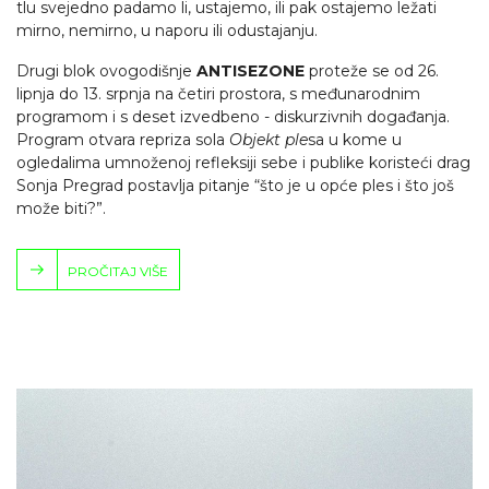
tlu svejedno padamo li, ustajemo, ili pak ostajemo ležati
mirno, nemirno, u naporu ili odustajanju.
Drugi blok ovogodišnje
ANTISEZONE
proteže se od 26.
lipnja do 13. srpnja na četiri prostora, s međunarodnim
programom i s deset izvedbeno - diskurzivnih događanja.
Program otvara repriza sola
Objekt ple
sa u kome u
ogledalima umnoženoj refleksiji sebe i publike koristeći drag
Sonja Pregrad postavlja pitanje “što je u opće ples i što još
može biti?”.
PROČITAJ VIŠE