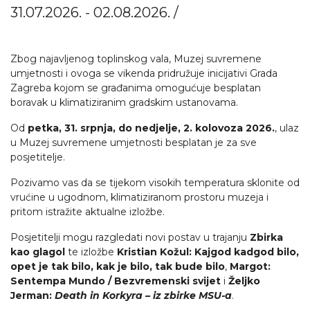
31.07.2026. - 02.08.2026. /
Zbog najavljenog toplinskog vala, Muzej suvremene
umjetnosti i ovoga se vikenda pridružuje inicijativi Grada
Zagreba kojom se građanima omogućuje besplatan
boravak u klimatiziranim gradskim ustanovama.
Od
petka, 31. srpnja, do nedjelje, 2. kolovoza 2026.
, ulaz
u Muzej suvremene umjetnosti besplatan je za sve
posjetitelje.
Pozivamo vas da se tijekom visokih temperatura sklonite od
vrućine u ugodnom, klimatiziranom prostoru muzeja i
pritom istražite aktualne izložbe.
Posjetitelji mogu razgledati novi postav u trajanju
Zbirka
kao glagol
te izložbe
Kristian Kožul: Kajgod kadgod bilo,
opet je tak bilo, kak je bilo, tak bude bilo
,
Margot:
Sentempa Mundo / Bezvremenski svijet
i
Željko
Jerman:
Death in Korkyra – iz zbirke MSU-a
.