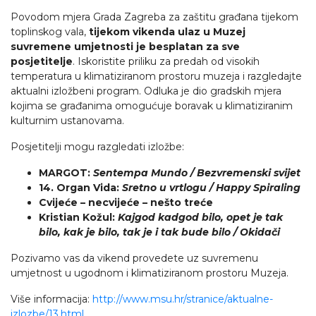
Povodom mjera Grada Zagreba za zaštitu građana tijekom
toplinskog vala,
tijekom vikenda ulaz u Muzej
suvremene umjetnosti je besplatan za sve
posjetitelje
. Iskoristite priliku za predah od visokih
temperatura u klimatiziranom prostoru muzeja i razgledajte
aktualni izložbeni program. Odluka je dio gradskih mjera
kojima se građanima omogućuje boravak u klimatiziranim
kulturnim ustanovama.
Posjetitelji mogu razgledati izložbe:
MARGOT:
Sentempa Mundo / Bezvremenski svijet
14. Organ Vida:
Sretno u vrtlogu / Happy Spiraling
Cvijeće – necvijeće – nešto treće
Kristian Kožul:
Kajgod kadgod bilo, opet je tak
bilo, kak je bilo, tak je i tak bude bilo / Okidači
Pozivamo vas da vikend provedete uz suvremenu
umjetnost u ugodnom i klimatiziranom prostoru Muzeja.
Više informacija:
http://www.msu.hr/stranice/aktualne-
izlozbe/13.html