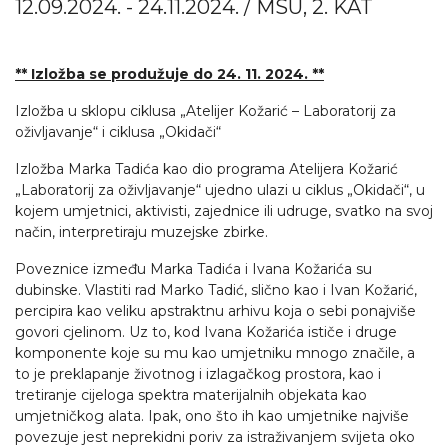
12.09.2024. - 24.11.2024. / MSU, 2. KAT
** Izložba se produžuje do 24. 11. 2024. **
Izložba u sklopu ciklusa „Atelijer Kožarić – Laboratorij za
oživljavanje“ i ciklusa „Okidači“
Izložba Marka Tadića kao dio programa Atelijera Kožarić
„Laboratorij za oživljavanje“ ujedno ulazi u ciklus „Okidači“, u
kojem umjetnici, aktivisti, zajednice ili udruge, svatko na svoj
način, interpretiraju muzejske zbirke.
Poveznice između Marka Tadića i Ivana Kožarića su
dubinske. Vlastiti rad Marko Tadić, slično kao i Ivan Kožarić,
percipira kao veliku apstraktnu arhivu koja o sebi ponajviše
govori cjelinom. Uz to, kod Ivana Kožarića ističe i druge
komponente koje su mu kao umjetniku mnogo značile, a
to je preklapanje životnog i izlagačkog prostora, kao i
tretiranje cijeloga spektra materijalnih objekata kao
umjetničkog alata. Ipak, ono što ih kao umjetnike najviše
povezuje jest neprekidni poriv za istraživanjem svijeta oko