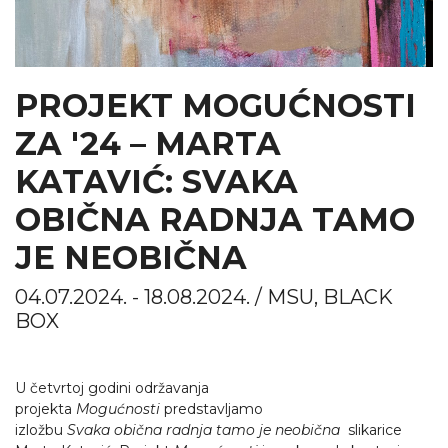
PROJEKT MOGUĆNOSTI
ZA '24 – MARTA
KATAVIĆ: SVAKA
OBIČNA RADNJA TAMO
JE NEOBIČNA
04.07.2024. - 18.08.2024. / MSU, BLACK
BOX
U četvrtoj godini održavanja
projekta
Mogućnosti
predstavljamo
izložbu
Svaka
obi
č
na
radnja
tamo
je
neobi
č
na
slikarice