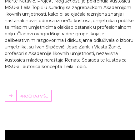
Marte Katavić. Projekt
Mogućnosti
je pokrenula kustosica
MSU-a Leila Topić u suradnji sa zagrebačkom Akademijom
likovnih umjetnosti, kako bi se ojačala razmjena znanja i
nastanak novih odnosa između kustosa, umjetnika i publike
te mladim umjetnicima olakšao ostanak u profesionalnom
polju. Članovi ovogodišnje radne grupe, koja je
deliberativnim razgovorima i diskusijama odlučivala o izboru
umjetnika, su Ivan Slipčević, Josip Zanki i Vlasta Žanić,
profesori s Akademije likovnih umjetnosti, nezavisna
kustosica mlađeg naraštaja Renata Šparada te kustosica
MSU-a i autorica koncepta Leila Topić.
PROČITAJ VIŠE