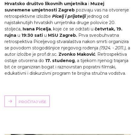
Hrvatsko društvo likovnih umjetnika
i
Muzej
suvremene umjetnosti Zagreb
pozivaju vas na otvorenje
retrospektivne izložbe
Picelj i prijatelji
jednog od
najistaknutijih hrvatskih umjetnika druge polovice 20.
stoljeća,
Ivana Picelja
, koje će se održati u
četvrtak, 19.
rujna
u
19:30 sati
u
MSU Zagreb.
Prva sveobuhvatna
retrospektiva Piceljevog stvaralaštva nakon smrti organizira
se povodom stogodišnjice njegovog rođenja
(1924. - 2011.),
a
autor izložbe je prof.dr.sc.
Zvonko Maković
. Retrospektiva
ostaje otvorena do
17. studenog
, a tijekom njenog trajanja
bit će organiziran bogat i raznovrstan popratni filmski,
edukativni i diskurzivni program te brojna stručna vodstva.
PROČITAJ VIŠE