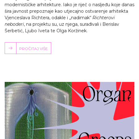
modernističke arhitekture. Iako je riječ o nasljeđu koje danas
šira javnost prepoznaje kao utjecajno ostvarenje arhitekta
Vjenceslava Richtera, odakle i „nadimak“
Richterovi
neboderi
, na projektu su, uz njega, surađivali i Berislav
Šerbetić, Ljubo Iveta te Olga Koržinek.
PROČITAJ VIŠE