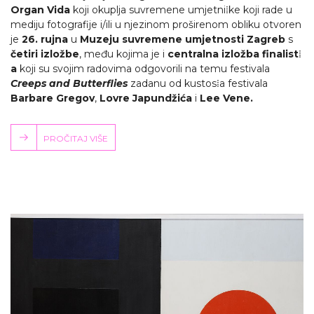
Organ Vida
koji okuplja suvremene umjetni⁞ke koji rade u
mediju fotografije i/ili u njezinom proširenom obliku otvoren
je
26. rujna
u
Muzeju suvremene umjetnosti Zagreb
s
četiri izložbe
, među kojima je i
centralna izložba finalist
⁞
a
koji su svojim radovima odgovorili na temu festivala
Creeps and Butterflies
zadanu od kustos⁞a festivala
Barbare Gregov
,
Lovre Japundžića
i
Lee Vene.
PROČITAJ VIŠE