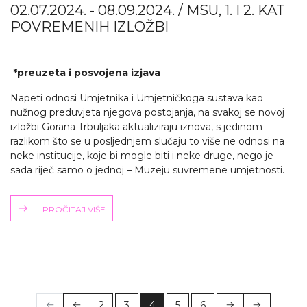
02.07.2024. - 08.09.2024. / MSU, 1. I 2. KAT
POVREMENIH IZLOŽBI
*preuzeta i posvojena izjava
Napeti odnosi Umjetnika i Umjetničkoga sustava kao
nužnog preduvjeta njegova postojanja, na svakoj se novoj
izložbi Gorana Trbuljaka aktualiziraju iznova, s jedinom
razlikom što se u posljednjem slučaju to više ne odnosi na
neke institucije, koje bi mogle biti i neke druge, nego je
sada riječ samo o jednoj – Muzeju suvremene umjetnosti.
PROČITAJ VIŠE
2
3
4
5
6