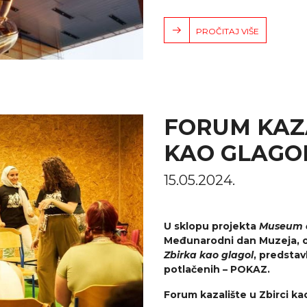
PROČITAJ VIŠE
FORUM KAZA
KAO GLAGO
15.05.2024.
U sklopu projekta
Museum 
Međunarodni dan Muzeja, od
Zbirka kao glagol
, predstav
potlačenih – POKAZ.
Forum kazalište u Zbirci ka