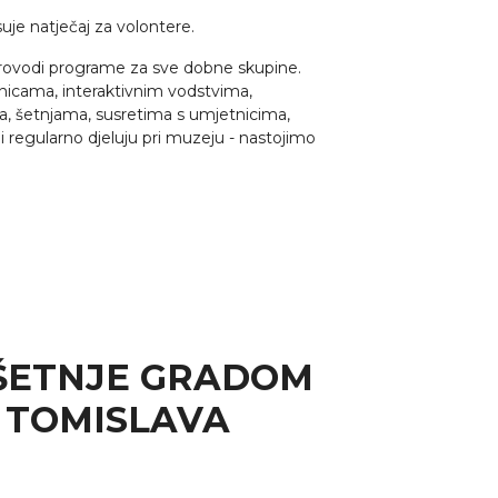
je natječaj za volontere.
rovodi programe za sve dobne skupine.
nicama, interaktivnim vodstvima,
a, šetnjama, susretima s umjetnicima,
ji regularno djeluju pri muzeju - nastojimo
ŠETNJE GRADOM
 TOMISLAVA