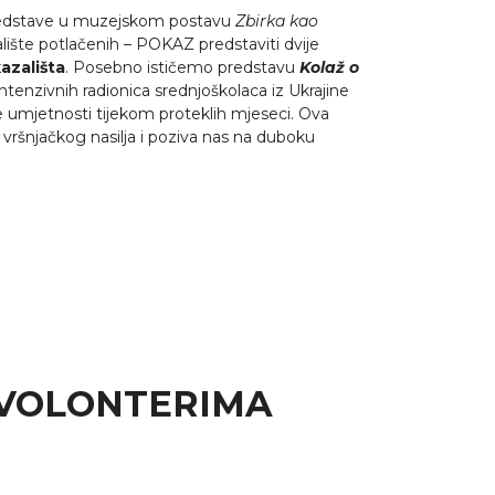
redstave u muzejskom postavu
Zbirka kao
alište potlačenih – POKAZ predstaviti dvije
azališta
. Posebno ističemo predstavu
Kolaž o
z intenzivnih radionica srednjoškolaca iz Ukrajine
umjetnosti tijekom proteklih mjeseci. Ova
vršnjačkog nasilja i poziva nas na duboku
 VOLONTERIMA