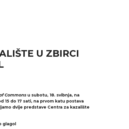
LIŠTE U ZBIRCI
L
of Commons
u subotu, 18. svibnja, na
 15 do 17 sati, na prvom katu postava
ljamo dvije predstave Centra za kazalište
o glagol