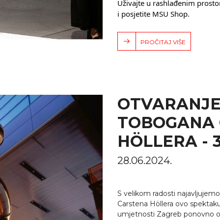
Uživajte u rashlađenim prosto
i posjetite MSU Shop.
PROČITAJ VIŠE
OTVARANJE
TOBOGANA 
HÖLLERA - 3.
28.06.2024.
S velikom radosti najavljuje
Carstena Höllera ovo spektak
umjetnosti Zagreb ponovno ot