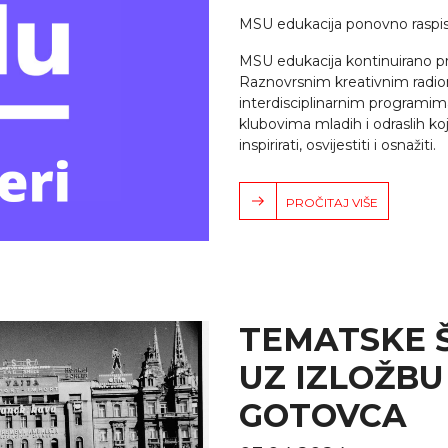
MSU edukacija ponovno raspisu
MSU edukacija kontinuirano p
Raznovrsnim kreativnim radio
interdisciplinarnim programim
klubovima mladih i odraslih ko
inspirirati, osvijestiti i osnažiti.
PROČITAJ VIŠE
TEMATSKE 
UZ IZLOŽBU
GOTOVCA