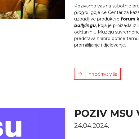
Pozivamo vas na subotnje p
glagol
, gdje će Centar za kaz
uzbudljive produkcije
forum k
bullyingu
, koja je proizašla i
održanih u Muzeju suvremene 
predstava hrabro dotiče temu 
promišljanje i djelovanje.
PROČITAJ VIŠE
POZIV MSU
24.04.2024.