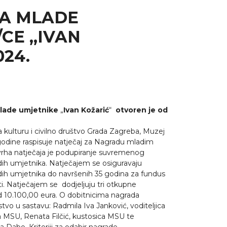
A MLADE
CE „IVAN
024.
mlade umjetnike
„
Ivan Kožarić
“
otvoren je od
kulturu i civilno društvo Grada Zagreba, Muzej
odine raspisuje natječaj za Nagradu mladim
vrha natječaja je podupiranje suvremenog
ih umjetnika. Natječajem se osiguravaju
dih umjetnika do navršenih 35 godina za fundus
 Natječajem se dodjeljuju tri otkupne
10.100,00 eura. O dobitnicima nagrada
tvo u sastavu: Radmila Iva Janković, voditeljica
ica MSU, Renata Filčić, kustosica MSU te