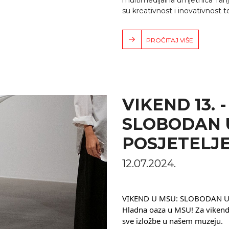
multimedijalna umjetnica Tanja
su kreativnost i inovativnost t
PROČITAJ VIŠE
VIKEND 13. - 
SLOBODAN 
POSJETELJ
12.07.2024.
VIKEND U MSU: SLOBODAN UL
Hladna oaza u MSU! Za vikend 
sve izložbe u našem muzeju.