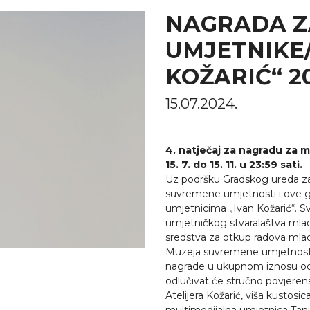
NAGRADA Z
UMJETNIKE/
KOŽARIĆ“ 2
15.07.2024.
4. natječaj za nagradu za 
15. 7. do 15. 11. u 23:59 sati.
Uz podršku Gradskog ureda za 
suvremene umjetnosti i ove g
umjetnicima „Ivan Kožarić“. S
umjetničkog stvaralaštva mlad
sredstva za otkup radova mla
Muzeja suvremene umjetnosti.
nagrade u ukupnom iznosu od 
odlučivat će stručno povjerens
Atelijera Kožarić, viša kustos