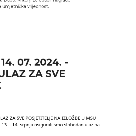
 Dabo. Kriteriji za odabir nagrade
e umjetnička vrijednost.
14. 07. 2024. -
ULAZ ZA SVE
E
AZ ZA SVE POSJETITELJE NA IZLOŽBE U MSU
13. - 14. srpnja osigurali smo slobodan ulaz na