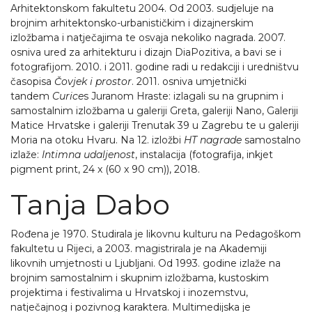
Arhitektonskom fakultetu 2004. Od 2003. sudjeluje na
brojnim arhitektonsko-urbanističkim i dizajnerskim
izložbama i natječajima te osvaja nekoliko nagrada. 2007.
osniva ured za arhitekturu i dizajn DiaPozitiva, a bavi se i
fotografijom. 2010. i 2011. godine radi u redakciji i uredništvu
časopisa
Čovjek i prostor
. 2011. osniva umjetnički
tandem
Curice
s Juranom Hraste: izlagali su na grupnim i
samostalnim izložbama u galeriji Greta, galeriji Nano, Galeriji
Matice Hrvatske i galeriji Trenutak 39 u Zagrebu te u galeriji
Moria na otoku Hvaru. Na 12. izložbi
HT nagrade
samostalno
izlaže:
Intimna udaljenost
, instalacija (fotografija, inkjet
pigment print, 24 x (60 x 90 cm)), 2018.
Tanja Dabo
Rođena je 1970. Studirala je likovnu kulturu na Pedagoškom
fakultetu u Rijeci, a 2003. magistrirala je na Akademiji
likovnih umjetnosti u Ljubljani. Od 1993. godine izlaže na
brojnim samostalnim i skupnim izložbama, kustoskim
projektima i festivalima u Hrvatskoj i inozemstvu,
natječajnog i pozivnog karaktera. Multimedijska je