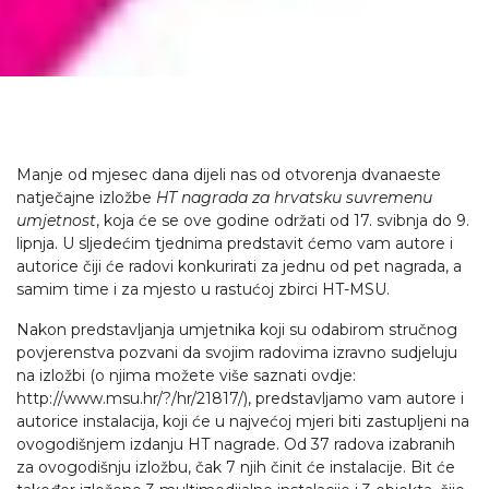
Manje od mjesec dana dijeli nas od otvorenja dvanaeste
natječajne izložbe
HT nagrada za hrvatsku suvremenu
umjetnost
, koja će se ove godine održati od 17. svibnja do 9.
lipnja. U sljedećim tjednima predstavit ćemo vam autore i
autorice čiji će radovi konkurirati za jednu od pet nagrada, a
samim time i za mjesto u rastućoj zbirci HT-MSU.
Nakon predstavljanja umjetnika koji su odabirom stručnog
povjerenstva pozvani da svojim radovima izravno sudjeluju
na izložbi (o njima možete više saznati ovdje:
http://www.msu.hr/?/hr/21817/), predstavljamo vam autore i
autorice instalacija, koji će u najvećoj mjeri biti zastupljeni na
ovogodišnjem izdanju HT nagrade. Od 37 radova izabranih
za ovogodišnju izložbu, čak 7 njih činit će instalacije. Bit će