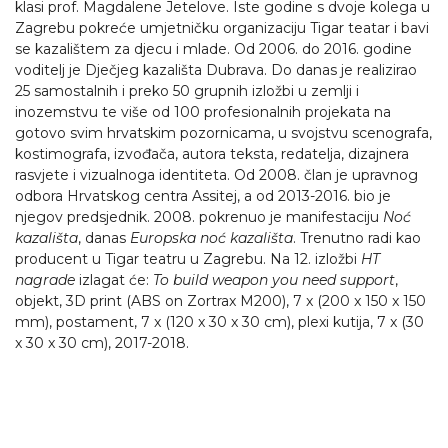
klasi prof. Magdalene Jetelove. Iste godine s dvoje kolega u
Zagrebu pokreće umjetničku organizaciju Tigar teatar i bavi
se kazalištem za djecu i mlade. Od 2006. do 2016. godine
voditelj je Dječjeg kazališta Dubrava. Do danas je realizirao
25 samostalnih i preko 50 grupnih izložbi u zemlji i
inozemstvu te više od 100 profesionalnih projekata na
gotovo svim hrvatskim pozornicama, u svojstvu scenografa,
kostimografa, izvođača, autora teksta, redatelja, dizajnera
rasvjete i vizualnoga identiteta. Od 2008. član je upravnog
odbora Hrvatskog centra Assitej, a od 2013-2016. bio je
njegov predsjednik. 2008. pokrenuo je manifestaciju
Noć
kazališta
, danas
Europska noć kazališta
. Trenutno radi kao
producent u Tigar teatru u Zagrebu. Na 12. izložbi
HT
nagrade
izlagat će:
To build weapon you need support
,
objekt, 3D print (ABS on Zortrax M200), 7 x (200 x 150 x 150
mm), postament, 7 x (120 x 30 x 30 cm), plexi kutija, 7 x (30
x 30 x 30 cm), 2017-2018.