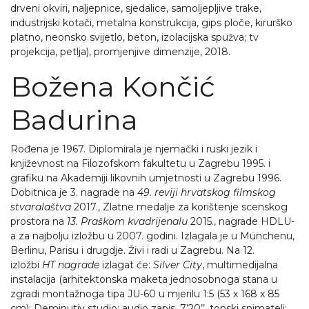
drveni okviri, naljepnice, sjedalice, samoljepljive trake,
industrijski kotači, metalna konstrukcija, gips ploče, kirurško
platno, neonsko svijetlo, beton, izolacijska spužva; tv
projekcija, petlja), promjenjive dimenzije, 2018.
Božena Končić
Badurina
Rođena je 1967. Diplomirala je njemački i ruski jezik i
književnost na Filozofskom fakultetu u Zagrebu 1995. i
grafiku na Akademiji likovnih umjetnosti u Zagrebu 1996.
Dobitnica je 3. nagrade na
49. reviji hrvatskog filmskog
stvaralaštva
2017., Zlatne medalje za korištenje scenskog
prostora na
13. Praškom kvadrijenalu
2015., nagrade HDLU-
a za najbolju izložbu u 2007. godini. Izlagala je u Münchenu,
Berlinu, Parisu i drugdje. Živi i radi u Zagrebu. Na 12.
izložbi
HT nagrade
izlagat će:
Silver City
, multimedijalna
instalacija (arhitektonska maketa jednosobnoga stana u
zgradi montažnoga tipa JU-60 u mjerilu 1:5 (53 x 168 x 85
cm): Deminutiv studio; audio zapis, 7’20’’, tonski snimatelj: