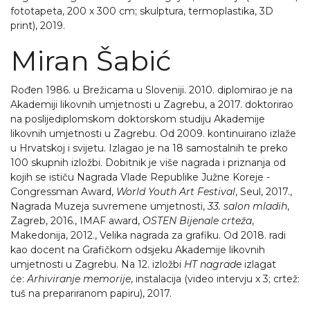
fototapeta, 200 x 300 cm; skulptura, termoplastika, 3D
print), 2019.
Miran Šabić
Rođen 1986. u Brežicama u Sloveniji. 2010. diplomirao je na
Akademiji likovnih umjetnosti u Zagrebu, a 2017. doktorirao
na poslijediplomskom doktorskom studiju Akademije
likovnih umjetnosti u Zagrebu. Od 2009. kontinuirano izlaže
u Hrvatskoj i svijetu. Izlagao je na 18 samostalnih te preko
100 skupnih izložbi. Dobitnik je više nagrada i priznanja od
kojih se ističu Nagrada Vlade Republike Južne Koreje -
Congressman Award,
World Youth Art Festival
, Seul, 2017.,
Nagrada Muzeja suvremene umjetnosti,
33. salon mladih
,
Zagreb, 2016., IMAF award,
OSTEN Bijenale crteža
,
Makedonija, 2012., Velika nagrada za grafiku. Od 2018. radi
kao docent na Grafičkom odsjeku Akademije likovnih
umjetnosti u Zagrebu. Na 12. izložbi
HT nagrade
izlagat
će:
Arhiviranje memorije
, instalacija (video intervju x 3; crtež:
tuš na prepariranom papiru), 2017.