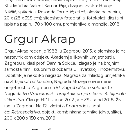
Studio Vibra, Valent Samardžija, dizajner zvuka: Hrvoje
Nikšić, spikerica: Rosanda Tometić; crtež, olovka na papiru,
20 x (28 x 35,5 cm); slideshow fotografija; fotokolaž: digitalni
ispis na papiru, 70 x 100 cm), promjenjive dimenzije, 2018.
Grgur Akrap
Grgur Akrap rođen je 1988. u Zagrebu. 2013. diplomirao je na
nastavničkom odsjeku Akademije likovnih umjetnosti u
Zagrebu u klasi prof. Damira Sokića. Izlagao je na brojnim
samostalnim i skupnim izložbama u Hrvatskoj i inozemstvu.
Dobitnik je nekoliko nagrada: Nagrada za mladog umjetnika
na
3. bijenalu slikarstva
, Nagrada Muzeja suvremene
umjetnosti u Zagrebu na
51. Zagrebačkom salonu
, te
Nagrada
Iva Vraneković – umjetnik umjetniku
na
4. bijenalu
slikarstva
. Član je HDLU-a od 2012., a HZSU-a od 2018. Živi i
radi u Zagrebu. Na 12. izložbi
HT nagrade
izlagat
će:
Retrospektiva
, objekt, kombinirana tehnika (drvo, slike),
200 x 200 x 150 cm, 2019.