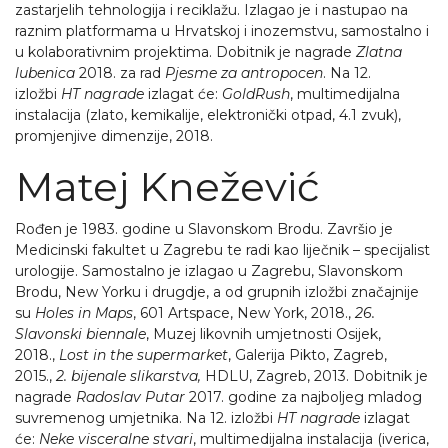
zastarjelih tehnologija i reciklažu. Izlagao je i nastupao na
raznim platformama u Hrvatskoj i inozemstvu, samostalno i
u kolaborativnim projektima. Dobitnik je nagrade
Zlatna
lubenica
2018. za rad
Pjesme za antropocen
. Na 12.
izložbi
HT nagrade
izlagat će:
GoldRush
, multimedijalna
instalacija (zlato, kemikalije, elektronički otpad, 4.1 zvuk),
promjenjive dimenzije, 2018.
Matej Knežević
Rođen je 1983. godine u Slavonskom Brodu. Završio je
Medicinski fakultet u Zagrebu te radi kao liječnik – specijalist
urologije. Samostalno je izlagao u Zagrebu, Slavonskom
Brodu, New Yorku i drugdje, a od grupnih izložbi značajnije
su
Holes in Maps
, 601 Artspace, New York, 2018.,
26.
Slavonski biennale
, Muzej likovnih umjetnosti Osijek,
2018.,
Lost in the supermarket
, Galerija Pikto, Zagreb,
2015.,
2. bijenale slikarstva,
HDLU, Zagreb, 2013. Dobitnik je
nagrade
Radoslav Putar
2017. godine za najboljeg mladog
suvremenog umjetnika. Na 12. izložbi
HT nagrade
izlagat
će:
Neke visceralne stvari
, multimedijalna instalacija (iverica,