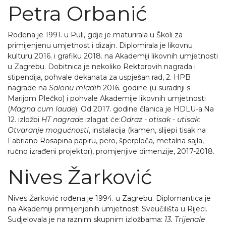
Petra Orbanić
Rođena je 1991. u Puli, gdje je maturirala u Školi za
primijenjenu umjetnost i dizajn. Diplomirala je likovnu
kulturu 2016. i grafiku 2018. na Akademiji likovnih umjetnosti
u Zagrebu. Dobitnica je nekoliko Rektorovih nagrada i
stipendija, pohvale dekanata za uspješan rad, 2. HPB
nagrade na
Salonu mladih
2016. godine (u suradnji s
Marijom Plečko) i pohvale Akademije likovnih umjetnosti
(
Magna cum laude
). Od 2017. godine članica je HDLU-a.Na
12. izložbi
HT nagrade
izlagat će:
Odraz - otisak - utisak:
Otvaranje mogućnosti
, instalacija (kamen, slijepi tisak na
Fabriano Rosapina papiru, pero, šperploča, metalna sajla,
ručno izrađeni projektor), promjenjive dimenzije, 2017-2018.
Nives Žarković
Nives Žarković rođena je 1994. u Zagrebu. Diplomantica je
na Akademiji primijenjenih umjetnosti Sveučilišta u Rijeci.
Sudjelovala je na raznim skupnim izložbama:
13. Trijenale