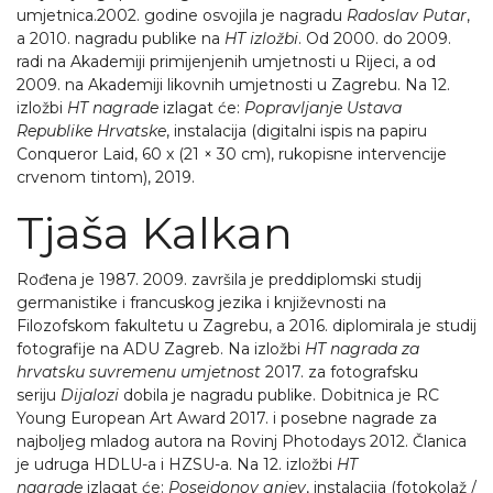
umjetnica.2002. godine osvojila je nagradu
Radoslav Putar
,
a 2010. nagradu publike na
HT izlo
žbi
. Od 2000. do 2009.
radi na Akademiji primijenjenih umjetnosti u Rijeci, a od
2009. na Akademiji likovnih umjetnosti u Zagrebu. Na 12.
izložbi
HT nagrade
izlagat će:
Popravljanje Ustava
Republike Hrvatske
, instalacija (digitalni ispis na papiru
Conqueror Laid, 60 x (21 × 30 cm), rukopisne intervencije
crvenom tintom), 2019.
Tjaša Kalkan
Rođena je 1987. 2009. završila je preddiplomski studij
germanistike i francuskog jezika i književnosti na
Filozofskom fakultetu u Zagrebu, a 2016. diplomirala je studij
fotografije na ADU Zagreb. Na izložbi
HT nagrada za
hrvatsku suvremenu umjetnost
2017. za fotografsku
seriju
Dijalozi
dobila je nagradu publike. Dobitnica je RC
Young European Art Award 2017. i posebne nagrade za
najboljeg mladog autora na Rovinj Photodays 2012. Članica
je udruga HDLU-a i HZSU-a. Na 12. izložbi
HT
nagrade
izlagat će:
Posejdonov gnjev
, instalacija (fotokolaž /