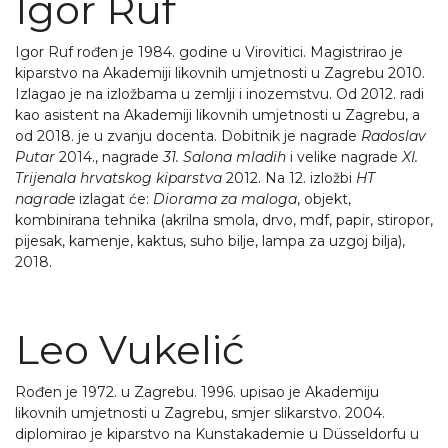
Igor Ruf
Igor Ruf rođen je 1984. godine u Virovitici. Magistrirao je
kiparstvo na Akademiji likovnih umjetnosti u Zagrebu 2010.
Izlagao je na izložbama u zemlji i inozemstvu. Od 2012. radi
kao asistent na Akademiji likovnih umjetnosti u Zagrebu, a
od 2018. je u zvanju docenta. Dobitnik je nagrade
Radoslav
Putar
2014., nagrade
31. Salona mladih
i velike nagrade
XI.
Trijenala hrvatskog kiparstva
2012. Na 12. izložbi
HT
nagrade
izlagat će:
Diorama za maloga
, objekt,
kombinirana tehnika (akrilna smola, drvo, mdf, papir, stiropor,
pijesak, kamenje, kaktus, suho bilje, lampa za uzgoj bilja),
2018.
Leo Vukelić
Rođen je 1972. u Zagrebu. 1996. upisao je Akademiju
likovnih umjetnosti u Zagrebu, smjer slikarstvo. 2004.
diplomirao je kiparstvo na Kunstakademie u Düsseldorfu u