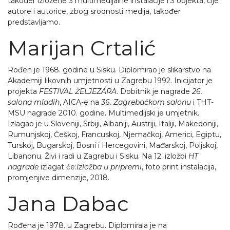
također izložene 3 multimedijalne instalacije i 3 objekta, čije
autore i autorice, zbog srodnosti medija, također
predstavljamo.
Marijan Crtalić
Rođen je 1968. godine u Sisku. Diplomirao je slikarstvo na
Akademiji likovnih umjetnosti u Zagrebu 1992. Inicijator je
projekta
FESTIVAL ŽELJEZARA
. Dobitnik je nagrade
26.
salona mladih
, AICA-e na
36. Zagrebačkom salonu
i THT-
MSU nagrade 2010. godine. Multimedijski je umjetnik.
Izlagao je u Sloveniji, Srbiji, Albaniji, Austriji, Italiji, Makedoniji,
Rumunjskoj, Češkoj, Francuskoj, Njemačkoj, Americi, Egiptu,
Turskoj, Bugarskoj, Bosni i Hercegovini, Mađarskoj, Poljskoj,
Libanonu. Živi i radi u Zagrebu i Sisku. Na 12. izložbi
HT
nagrade
izlagat će:
Izložba u pripremi
, foto print instalacija,
promjenjive dimenzije, 2018.
Jana Dabac
Rođena je 1978. u Zagrebu. Diplomirala je na