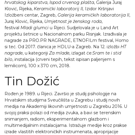
hrvatskog kiparstva
,
Ispod crvenog plašta
, Galerija Juraj
Klović, Rijeka,
Keramički laboratorij II,
Izidor Kršnjavi
Izložbeni centar, Zagreb,
Galerija keramičkih laboratorija II
,
Juraj Klović, Rijeka,
Umjetnost je ženskog roda
,
festival
Mladi glumci
u Rijeci. Sudjelovala je u Land Art
projektu šetnice u Nacionalnom parku Risnjak. Izrađivala je
nagrade za PRO.PR NAGRADE, ETNOFILm festival, Homo
si teć. Od 2017. članica je HDLU-a Zagreb. Na 12. izložbi
HT
nagrade
, u kategoriji
Za mlade
, izlagat će:
Sram te i stid
bilo
, instalacija (crveni tepih, tekst ispisan paljenjem s
lemilicom), 100 x 370 cm, 2018.
Tin Dožić
Rođen je 1989. u Rijeci. Završio je studij psihologije na
Hrvatskim studijima Sveučilišta u Zagrebu i studij novih
medija na Akademiji likovnih umjetnosti u Zagrebu 2016. U
svojoj praksi polazi od medija zvuka, a bavi se terenskim
snimanjem, radiom, eksperimentalnom glazbom i
multimedijalnim instalacijama. Istražuje medije kroz prakse
izrade vlastitih elektroničkih instrumenata, aproprijacije