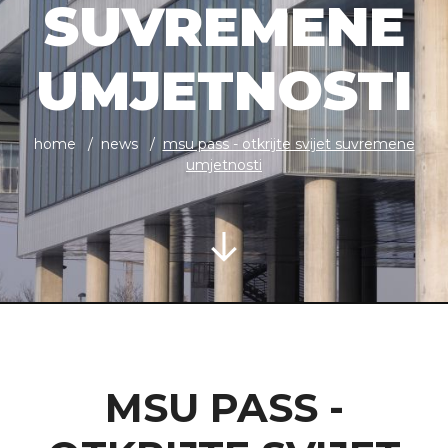
SUVREMENE
UMJETNOSTI
home
news
msu pass - otkrijte svijet suvremene
umjetnosti
MSU PASS -