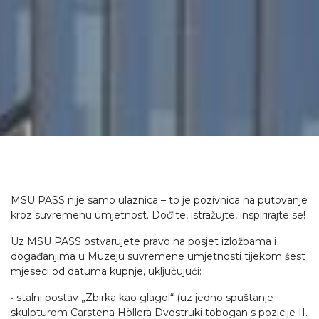
MSU PASS nije samo ulaznica – to je pozivnica na putovanje
kroz suvremenu umjetnost. Dođite, istražujte, inspirirajte se!
Uz MSU PASS ostvarujete pravo na posjet izložbama i
događanjima u Muzeju suvremene umjetnosti tijekom šest
mjeseci od datuma kupnje, uključujući:
• stalni postav „Zbirka kao glagol“ (uz jedno spuštanje
skulpturom Carstena Höllera Dvostruki tobogan s pozicije II.