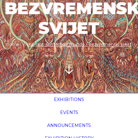
BEZVREMENSK
SVIJET
home
margot: sentempa mundo / bezvremenski svijet
EXHIBITIONS
EVENTS
ANNOUNCEMENTS