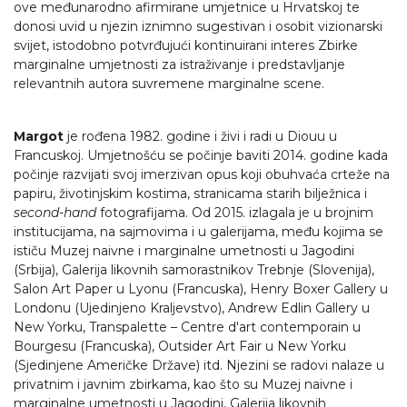
ove međunarodno afirmirane umjetnice u Hrvatskoj te
donosi uvid u njezin iznimno sugestivan i osobit vizionarski
svijet, istodobno potvrđujući kontinuirani interes Zbirke
marginalne umjetnosti za istraživanje i predstavljanje
relevantnih autora suvremene marginalne scene.
Margot
je rođena 1982. godine i živi i radi u Diouu u
Francuskoj. Umjetnošću se počinje baviti 2014. godine kada
počinje razvijati svoj imerzivan opus koji obuhvaća crteže na
papiru, životinjskim kostima, stranicama starih bilježnica i
second-hand
fotografijama. Od 2015. izlagala je u brojnim
institucijama, na sajmovima i u galerijama, među kojima se
ističu Muzej naivne i marginalne umetnosti u Jagodini
(Srbija), Galerija likovnih samorastnikov Trebnje (Slovenija),
Salon Art Paper u Lyonu (Francuska), Henry Boxer Gallery u
Londonu (Ujedinjeno Kraljevstvo), Andrew Edlin Gallery u
New Yorku, Transpalette – Centre d'art contemporain u
Bourgesu (Francuska), Outsider Art Fair u New Yorku
(Sjedinjene Američke Države) itd. Njezini se radovi nalaze u
privatnim i javnim zbirkama, kao što su Muzej naivne i
marginalne umetnosti u Jagodini, Galerija likovnih