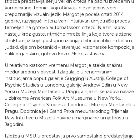
Izložba predstavlja seriju velikih crteža na papiru izvedenih u
kombiniranoj tehnici, koji otkrivaju njezin jedinstveni i
prepoznatljiv vizualni jezik. Margot je počela crtati 2014.
godine, razvijajući intenzivan i intuitivan umjetnički proces
temeljen na gotovo automatskom crtežu. Njezini radovi
nastaju kroz guste, ritmične mreže linija koje tvore složene
strukture, iz kojih postupno izranjaju hibridni oblici – dijelom
ljudski, dijelom botanički – stvarajući vizionarske kompozicije
nalik organskim, gotovo kozmičkim sustavima.
U relativno kratkom vremenu Margot je stekla snažnu
međunarodnu vidljivost. Izlagala je u renomiranim
institucijama poput galerije Gugging u Austriji, College of
Psychic Studies u Londonu, galerije Andrew Edlin u New
Yorku i Muzeja Montanelli u Pragu, a njezini se radovi nalaze
u zbirkama American Folk Art Museuma u New Yorku,
College of Psychic Studies u Londonu i Muzeju Montanelli u
Pragu. Dobitnica je i Grand Prixa međunarodnog Trijenala
Raw Intuitive u Muzeju naivne i marginalne umjetnosti u
Jagodini.
Izložba u MSU-u predstavlja prvo samostalno predstavljanje