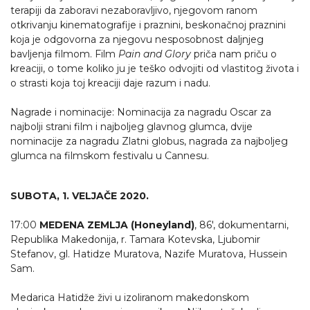
terapiji da zaboravi nezaboravljivo, njegovom ranom
otkrivanju kinematografije i praznini, beskonačnoj praznini
koja je odgovorna za njegovu nesposobnost daljnjeg
bavljenja filmom. Film
Pain and Glory
priča nam priču o
kreaciji, o tome koliko ju je teško odvojiti od vlastitog života i
o strasti koja toj kreaciji daje razum i nadu.
Nagrade i nominacije: Nominacija za nagradu Oscar za
najbolji strani film i najboljeg glavnog glumca, dvije
nominacije za nagradu Zlatni globus, nagrada za najboljeg
glumca na filmskom festivalu u Cannesu.
SUBOTA, 1. VELJAČE 2020.
17:00
MEDENA ZEMLJA (Honeyland)
, 86', dokumentarni,
Republika Makedonija, r. Tamara Kotevska, Ljubomir
Stefanov, gl. Hatidze Muratova, Nazife Muratova, Hussein
Sam.
Medarica Hatidže živi u izoliranom makedonskom