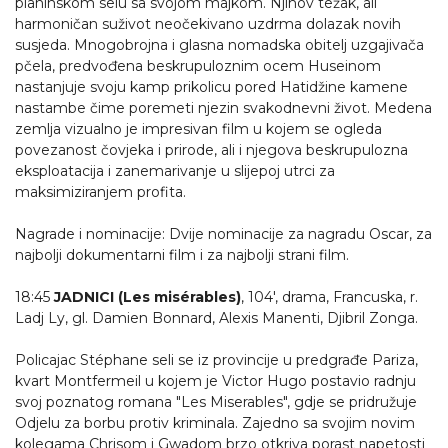
planinskom selu sa svojom majkom. Njihov težak, ali
harmoničan suživot neočekivano uzdrma dolazak novih
susjeda. Mnogobrojna i glasna nomadska obitelj uzgajivača
pčela, predvođena beskrupuloznim ocem Huseinom
nastanjuje svoju kamp prikolicu pored Hatidžine kamene
nastambe čime poremeti njezin svakodnevni život. Medena
zemlja vizualno je impresivan film u kojem se ogleda
povezanost čovjeka i prirode, ali i njegova beskrupulozna
eksploatacija i zanemarivanje u slijepoj utrci za
maksimiziranjem profita.
Nagrade i nominacije: Dvije nominacije za nagradu Oscar, za
najbolji dokumentarni film i za najbolji strani film.
18:45
JADNICI (Les misérables)
, 104', drama, Francuska, r.
Ladj Ly, gl. Damien Bonnard, Alexis Manenti, Djibril Zonga.
Policajac Stéphane seli se iz provincije u predgrađe Pariza,
kvart Montfermeil u kojem je Victor Hugo postavio radnju
svoj poznatog romana "Les Miserables", gdje se pridružuje
Odjelu za borbu protiv kriminala. Zajedno sa svojim novim
kolegama Chrisom i Gwadom brzo otkriva porast napetosti