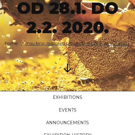
OD 28.1. DO
2.2. 2020.
home
msu kino, raspored projekcija od 28.1. do 2.2. 2020.
EXHIBITIONS
EVENTS
ANNOUNCEMENTS