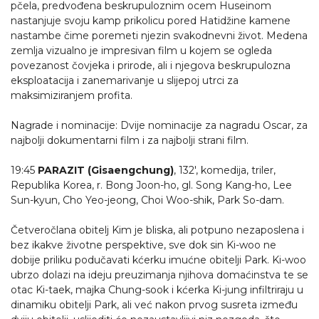
pčela, predvođena beskrupuloznim ocem Huseinom
nastanjuje svoju kamp prikolicu pored Hatidžine kamene
nastambe čime poremeti njezin svakodnevni život. Medena
zemlja vizualno je impresivan film u kojem se ogleda
povezanost čovjeka i prirode, ali i njegova beskrupulozna
eksploatacija i zanemarivanje u slijepoj utrci za
maksimiziranjem profita.
Nagrade i nominacije: Dvije nominacije za nagradu Oscar, za
najbolji dokumentarni film i za najbolji strani film.
19:45
PARAZIT (Gisaengchung)
, 132', komedija, triler,
Republika Korea, r. Bong Joon-ho, gl. Song Kang-ho, Lee
Sun-kyun, Cho Yeo-jeong, Choi Woo-shik, Park So-dam.
Četveročlana obitelj Kim je bliska, ali potpuno nezaposlena i
bez ikakve životne perspektive, sve dok sin Ki-woo ne
dobije priliku podučavati kćerku imućne obitelji Park. Ki-woo
ubrzo dolazi na ideju preuzimanja njihova domaćinstva te se
otac Ki-taek, majka Chung-sook i kćerka Ki-jung infiltriraju u
dinamiku obitelji Park, ali već nakon prvog susreta između