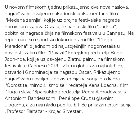
U novom filmskom tjednu prikazujemo dva nova naslova,
nagrađivani i hvaljeni makedonski dokumentarni film
''Medena zemlja'' koji je uz brojne festivalske nagrade
nominiran i za dva Oscara, te francuski film ''Jadnici'',
dobitnika nagrade žirija na filmskom festivalu u Cannesu. Na
repertoaru su i sportski dokumentarni film ''Diego
Maradona'' o jednom od najuspješnijih nogometaša u
povijesti, zatim film ''Parazit'' korejskog redatelja Bong
Joon-hoa, koji je uz osvojenu Zlatnu palmu na f
ilmskom
festivalu u Cannesu 2019. i Zlatni globus za najbolji film,
ostvario i 6 nominacija za nagradu Oscar. Prikazujemo i
nagrađivanu i hvaljenu egzistencijalna socijalna drama
''Oprostite, mimoišli smo se'', redatelja Kena Loacha, film
''Tuga i slava'' španjolskog redatelja Pedra Almodóvara, s
Antoniom Banderasom i Penélope Cruz u glavnim
ulogama, a za najmlađu publiku biti će prikazan crtani serijal
„Profesor Baltazar - Krojač Silvestar“.