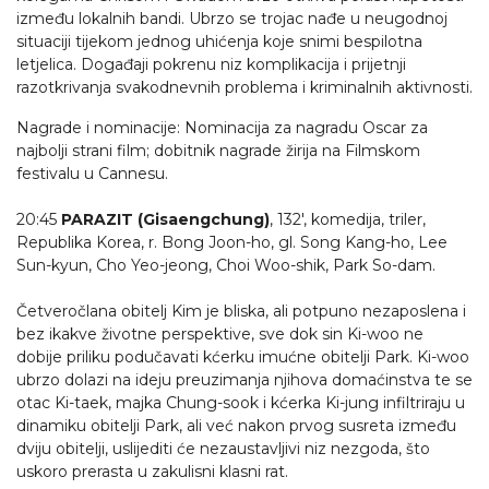
između lokalnih bandi. Ubrzo se trojac nađe u neugodnoj
situaciji tijekom jednog uhićenja koje snimi bespilotna
letjelica. Događaji pokrenu niz komplikacija i prijetnji
razotkrivanja svakodnevnih problema i kriminalnih aktivnosti.
Nagrade i nominacije: Nominacija za nagradu Oscar za
najbolji strani film; dobitnik nagrade žirija na Filmskom
festivalu u Cannesu.
20:45
PARAZIT (Gisaengchung)
, 132', komedija, triler,
Republika Korea, r. Bong Joon-ho, gl. Song Kang-ho, Lee
Sun-kyun, Cho Yeo-jeong, Choi Woo-shik, Park So-dam.
Četveročlana obitelj Kim je bliska, ali potpuno nezaposlena i
bez ikakve životne perspektive, sve dok sin Ki-woo ne
dobije priliku podučavati kćerku imućne obitelji Park. Ki-woo
ubrzo dolazi na ideju preuzimanja njihova domaćinstva te se
otac Ki-taek, majka Chung-sook i kćerka Ki-jung infiltriraju u
dinamiku obitelji Park, ali već nakon prvog susreta između
dviju obitelji, uslijediti će nezaustavljivi niz nezgoda, što
uskoro prerasta u zakulisni klasni rat.