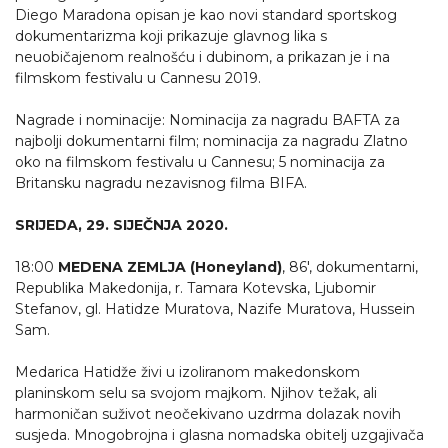
Diego Maradona opisan je kao novi standard sportskog
dokumentarizma koji prikazuje glavnog lika s
neuobičajenom realnošću i dubinom, a prikazan je i na
filmskom festivalu u Cannesu 2019.
Nagrade i nominacije: Nominacija za nagradu BAFTA za
najbolji dokumentarni film; nominacija za nagradu Zlatno
oko na filmskom festivalu u Cannesu; 5 nominacija za
Britansku nagradu nezavisnog filma BIFA.
SRIJEDA, 29. SIJEČNJA 2020.
18:00
MEDENA ZEMLJA (Honeyland)
, 86', dokumentarni,
Republika Makedonija, r. Tamara Kotevska, Ljubomir
Stefanov, gl. Hatidze Muratova, Nazife Muratova, Hussein
Sam.
Medarica Hatidže živi u izoliranom makedonskom
planinskom selu sa svojom majkom. Njihov težak, ali
harmoničan suživot neočekivano uzdrma dolazak novih
susjeda. Mnogobrojna i glasna nomadska obitelj uzgajivača