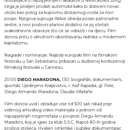
dostavljača u najuspješnijem skladište u Newcastleu zbog
čega je prisiljen prodati automobil kako bi dobiveni novac
uložio kao polog za kupovinu dostavnog vozila za novi
posao. Njegova supruga Abbie obavlja posao patronažne
sestre, a novi poslovni planovi dodatno će joj otežati
svakodnevne obaveze što će se odraziti i na djecu. Film
donosi priču o okrutnom iskorištavanju radnika u modernom
kapitalizmu.
Nagrade i nominacije: Najbolji europski film na filmskom
festivalu u San Sebastianu; prikazan u službenoj konkurenciji
filmskog festivala u Cannesu.
20:00
DIEGO MARADONA,
130', biografski, dokumentarni,
sportski, Ujedinjeno Kraljevstvo, r. Asif Kapadia, gl. Pelé,
Diego Armando Maradona, Claudia Villafañe.
Film donosi uvid i obrađuje više od 500 sati nikad prije
viđenog arhivskog video materijala o jednom od
najuspješnijih nogometaša u povijesti Diegu Armandu
Maradoni, koji je igrao za klub S.S.C. Napoli 80-ih godina
prošlog stoljeća. Hvaljen od kritike i publike dokumentarac