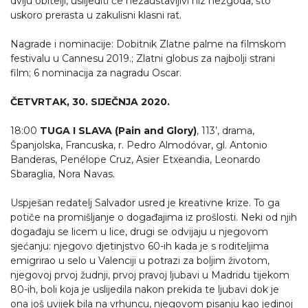
dviju obitelji, uslijediti će nezaustavljivi niz nezgoda, što
uskoro prerasta u zakulisni klasni rat.
Nagrade i nominacije: Dobitnik Zlatne palme na filmskom
festivalu u Cannesu 2019.; Zlatni globus za najbolji strani
film; 6 nominacija za nagradu Oscar.
ČETVRTAK, 30. SIJEČNJA 2020.
18:00
TUGA I SLAVA (Pain and Glory)
, 113’, drama,
Španjolska, Francuska, r. Pedro Almodóvar, gl. Antonio
Banderas, Penélope Cruz, Asier Etxeandia, Leonardo
Sbaraglia, Nora Navas.
Uspješan redatelj Salvador usred je kreativne krize. To ga
potiče na promišljanje o događajima iz prošlosti. Neki od njih
događaju se licem u lice, drugi se odvijaju u njegovom
sjećanju: njegovo djetinjstvo 60-ih kada je s roditeljima
emigrirao u selo u Valenciji u potrazi za boljim životom,
njegovoj prvoj žudnji, prvoj pravoj ljubavi u Madridu tijekom
80-ih, boli koja je uslijedila nakon prekida te ljubavi dok je
ona još uvijek bila na vrhuncu, njegovom pisanju kao jedinoj