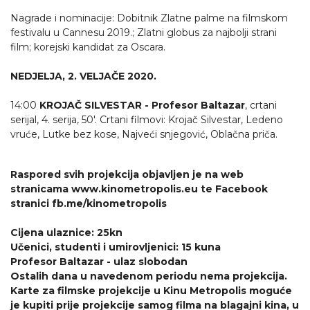
Nagrade i nominacije: Dobitnik Zlatne palme na filmskom
festivalu u Cannesu 2019.; Zlatni globus za najbolji strani
film; korejski kandidat za Oscara.
NEDJELJA, 2. VELJAČE 2020.
14:00
KROJAČ SILVESTAR - Profesor Baltazar
, crtani
serijal, 4. serija, 50'. Crtani filmovi: Krojač Silvestar, Ledeno
vruće, Lutke bez kose, Najveći snjegović, Oblačna priča.
Raspored svih projekcija objavljen je na web
stranicama www.kinometropolis.eu te Facebook
stranici fb.me/kinometropolis
Cijena ulaznice: 25kn
Učenici, studenti i umirovljenici: 15 kuna
Profesor Baltazar - ulaz slobodan
Ostalih dana u navedenom periodu nema projekcija.
Karte za filmske projekcije u Kinu Metropolis moguće
je kupiti prije projekcije samog filma na blagajni kina, u