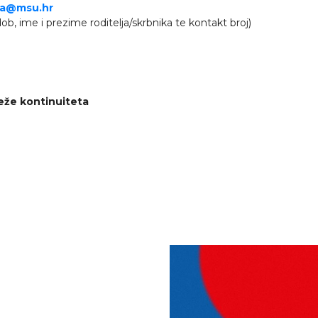
ja@msu.hr
dob, ime i prezime roditelja/skrbnika te kontakt broj)
eže kontinuiteta