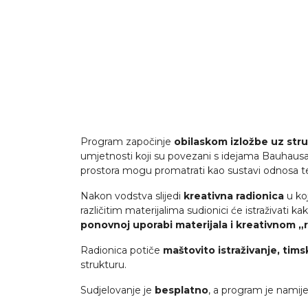
Program započinje
obilaskom izložbe uz str
umjetnosti koji su povezani s idejama Bauhausa. K
prostora mogu promatrati kao sustavi odnosa te
Nakon vodstva slijedi
kreativna radionica
u koj
različitim materijalima sudionici će istraživati
ponovnoj uporabi materijala i kreativnom „r
Radionica potiče
maštovito istraživanje, tims
strukturu.
Sudjelovanje je
besplatno
, a program je namij