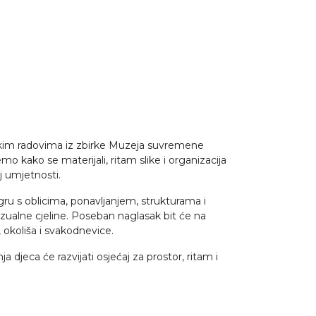
ičkim radovima iz zbirke Muzeja suvremene
o kako se materijali, ritam slike i organizacija
j umjetnosti.
 igru s oblicima, ponavljanjem, strukturama i
izualne cjeline. Poseban naglasak bit će na
 okoliša i svakodnevice.
ja djeca će razvijati osjećaj za prostor, ritam i