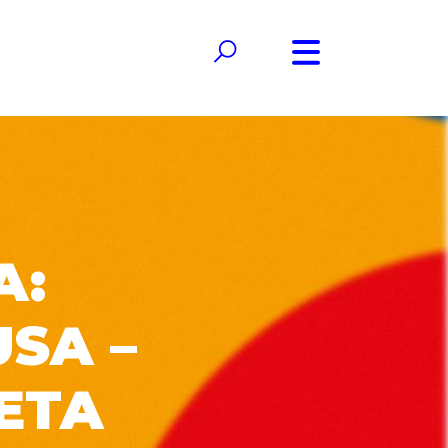
A:
SA –
ETA