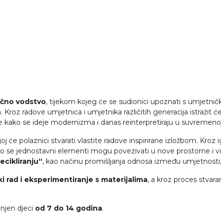
učno vodstvo
, tijekom kojeg će se sudionici upoznati s umjetn
roz radove umjetnica i umjetnika različitih generacija istražit ćem
 kako se ideje modernizma i danas reinterpretiraju u suvremeno
oj će polaznici stvarati vlastite radove inspirirane izložbom. Kroz
 kako se jednostavni elementi mogu povezivati u nove prostorne i v
ecikliranju“
, kao načinu promišljanja odnosa između umjetnosti,
ki rad i eksperimentiranje s materijalima
, a kroz proces stvaran
enjen djeci
od 7 do 14 godina
.