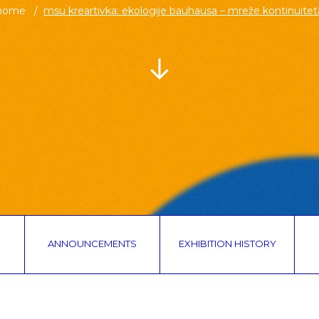
home
msu kreartivka: ekologije bauhausa – mreže kontinuitet
ANNOUNCEMENTS
EXHIBITION HISTORY