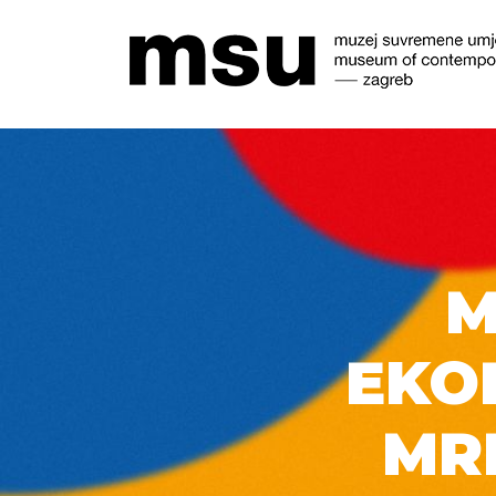
M
EKO
MR