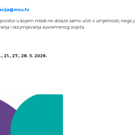
acija@msu.hr
ostor u kojem mladi ne dolaze samo učiti o umjetnosti, nego je ak
vanja i razumijevanja suvremenog svijeta.
, 21., 27., 28. 5. 2026.