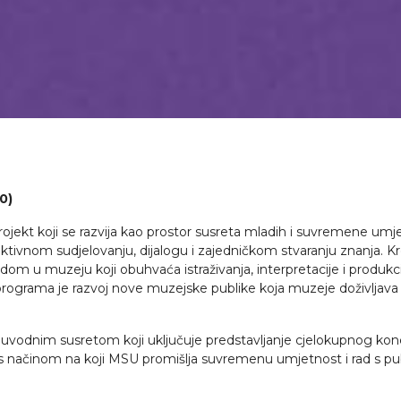
30)
kt koji se razvija kao prostor susreta mladih i suvremene umjetn
ivnom sudjelovanju, dijalogu i zajedničkom stvaranju znanja. Kroz
dom u muzeju koji obuhvaća istraživanja, interpretacije i produkc
j programa je razvoj nove muzejske publike koja muzeje doživljava
uvodnim susretom koji uključuje predstavljanje cjelokupnog konce
s načinom na koji MSU promišlja suvremenu umjetnost i rad s publ