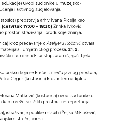
e edukacije) uvodi sudionike u muzejsko-
učenja i aktivnog sudjelovanja.
stosica) predstavlja arhiv Ivana Picelja kao
. (četvrtak 17:00 – 18:30)
Zrinka Ivković
o prostor istraživanja i produkcije znanja.
nica) kroz predavanje o
Atelijeru Kožarić
otvara
 materijala i umjetničkog procesa.
21. 5.
vački i feministički pristup, promišljajući tijelo,
rsku praksu koja se kreće između javnog prostora,
etre Cegur (kustosica) kroz intermedijalnu
 Morana Matković (kustosica) uvodi sudionike u
ao mreže različitih prostora i interpretacija.
, istraživanje publike mladih (Željka Miklošević,
vanjskim stručnjacima.