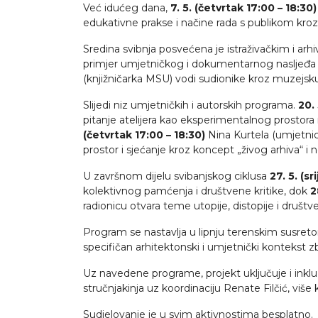
Već idućeg dana,
7. 5. (četvrtak 17:00 – 18:30)
edukativne prakse i načine rada s publikom kroz
Sredina svibnja posvećena je istraživačkim i a
primjer umjetničkog i dokumentarnog nasljeđa 
(knjižničarka MSU) vodi sudionike kroz muzejsku kn
Slijedi niz umjetničkih i autorskih programa.
20. 
pitanje atelijera kao eksperimentalnog prostora
(četvrtak 17:00 – 18:30)
Nina Kurtela (umjetni
prostor i sjećanje kroz koncept „živog arhiva“ i n
U završnom dijelu svibanjskog ciklusa
27. 5. (sr
kolektivnog pamćenja i društvene kritike, dok
2
radionicu otvara teme utopije, distopije i društ
Program se nastavlja u lipnju terenskim susre
specifičan arhitektonski i umjetnički kontekst z
Uz navedene programe, projekt uključuje i inkluz
stručnjakinja uz koordinaciju Renate Filčić, viš
Sudjelovanje je u svim aktivnostima besplatno.