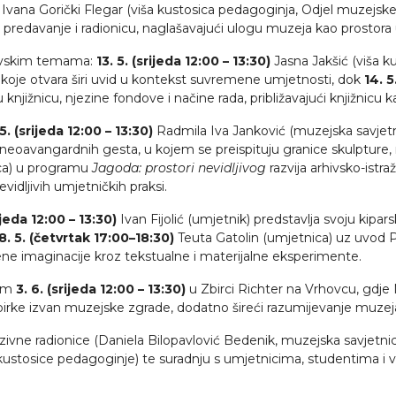
Ivana Gorički Flegar (viša kustosica pedagoginja, Odjel muzejsk
 predavanje i radionicu, naglašavajući ulogu muzeja kao prostora 
rhivskim temama:
13. 5. (srijeda 12:00 – 13:30)
Jasna Jakšić (viša ku
koje otvara širi uvid u kontekst suvremene umjetnosti, dok
14. 5
jižnicu, njezine fondove i načine rada, približavajući knjižnicu ka
5. (srijeda 12:00 – 13:30)
Radmila Iva Janković (muzejska savjet
 neoavangardnih gesta, u kojem se preispituju granice skulpture,
ca) u programu
Jagoda: prostori nevidljivog
razvija arhivsko-istraži
evidljivih umjetničkih praksi.
ijeda 12:00 – 13:30)
Ivan Fijolić (umjetnik) predstavlja svoju kipa
8. 5. (četvrtak 17:00–18:30)
Teuta Gatolin (umjetnica) uz uvod P
vene imaginacije kroz tekstualne i materijalne eksperimente.
tom
3. 6. (srijeda 12:00 – 13:30)
u Zbirci Richter na Vrhovcu, gdje
birke izvan muzejske zgrade, dodatno šireći razumijevanje muzeja k
ivne radionice (Daniela Bilopavlović Bedenik, muzejska savjetnica)
e kustosice pedagoginje) te suradnju s umjetnicima, studentima i 