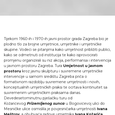
Tijekom 1960-ih i 1970-ih javni prostor grada Zagreba bio je
plodno tlo za brojne umjetnice, umjetnike i umjetničke
skupine. Vodeći se pitanjima kako umjetnost približiti publici,
kako se odmetnuti od institucija te kako isprovocirati
promjenu organizirali su niz akcija, performansa i intervencija
u javnom prostoru Zagreba. Tura
Umjetnost u javnom
prostoru
kroz javnu skulpturu i suvremene umjetničke
intervencije u samom središtu Zagreba priča o
formativnom razdoblju suvremene umjetnosti i novih,
konceptualnih umjetničkih praksi te ocrtava kontinuitet sa
suvremenim umjetničkim praksama danas.
Devedesetominutnu pješačku turu od
Kožarićevog
Prizemljenog sunca
u Bogovićevoj ulici do
Mesničke ulice osmislila je povjesničarka umjetnosti
Ivana
Meštrov
, a obuhvaća radove umjetnika
Ivana Kožarića,