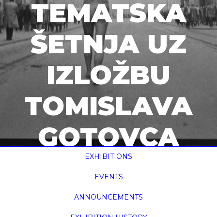
TEMATSKA
ŠETNJA UZ
IZLOŽBU
TOMISLAVA
GOTOVCA
EXHIBITIONS
home
umjetnost u javnom prostoru - tematska šetnja
uz izložbu ...
EVENTS
ANNOUNCEMENTS