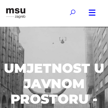
UMJETNOST U
JAVNOM
PROSTORU -