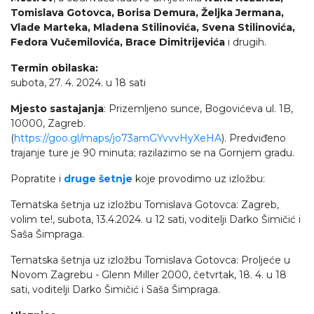
Tomislava Gotovca, Borisa Demura, Željka Jermana,
Vlade Marteka, Mladena Stilinovića, Svena Stilinovića,
Fedora Vučemilovića, Brace Dimitrijevića
i drugih.
Termin obilaska:
subota, 27. 4. 2024. u 18 sati
Mjesto sastajanja
: Prizemljeno sunce, Bogovićeva ul. 1B,
10000, Zagreb.
(
https://goo.gl/maps/jo73amGYvvvHyXeHA
). Predviđeno
trajanje ture je 90 minuta; razilazimo se na Gornjem gradu.
Popratite i
druge šetnje
koje provodimo uz izložbu:
Tematska šetnja uz izložbu Tomislava Gotovca: Zagreb,
volim te!, subota, 13.4.2024. u 12 sati, voditelji Darko Šimičić i
Saša Šimpraga.
Tematska šetnja uz izložbu Tomislava Gotovca: Proljeće u
Novom Zagrebu - Glenn Miller 2000, četvrtak, 18. 4. u 18
sati, voditelji Darko Šimičić i Saša Šimpraga.