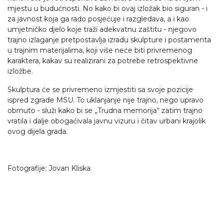
mjestu u budućnosti. No kako bi ovaj izložak bio siguran - i
za javnost koja ga rado posjećuje i razgledava, a i kao
umjetničko djelo koje traži adekvatnu zaštitu - njegovo
trajno izlaganje pretpostavlja izradu skulpture i postamenta
u trajnim materijalima, koji više neće biti privremenog
karaktera, kakav su realizirani za potrebe retrospektivne
izložbe.
Skulptura će se privremeno izmjestiti sa svoje pozicije
ispred zgrade MSU. To uklanjanje nije trajno, nego upravo
obrnuto - služi kako bi se „Trudna memorija“ zatim trajno
vratila i dalje obogaćivala javnu vizuru i čitav urbani krajolik
ovog dijela grada.
Fotografije: Jovan Kliska