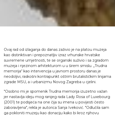
Ovaj rad od izlaganja do danas zaživio je na platou muzeja
kao distinktivan i prepoznatljiv izraz vrhunske hrvatske
suvremene umjetnosti, te se organski suživio i sa zgradom
muzeja i njezinom arhitekturom u u širem smislu. „Trudna
memorija“ kao intervencija u javnom prostoru danas je
neodoljivi, raskošni kontrapunkt oštrim brutalističkim linijama
zgrade MSU, a i urbanizmu Novog Zagreba u cjelini.
"Osobno mi je spomenik Trudna memorija izuzetno važan
jer nastavlja ideju mog ranijeg rada Lady Rosa of Luxebourg
(2001) te podsjeća na one čija su imena u povijesti često
zaboravljena", rekla je autorica Sanja Iveković. "Odlučila sam
ga pokloniti muzeju kao donaciju kako bi kroz njihovu