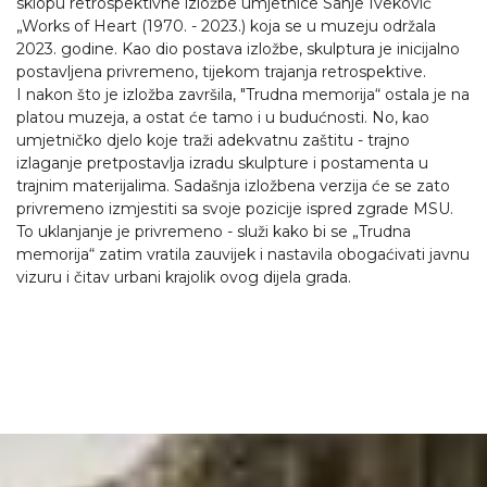
sklopu retrospektivne izložbe umjetnice Sanje Iveković
„Works of Heart (1970. - 2023.) koja se u muzeju održala
2023. godine. Kao dio postava izložbe, skulptura je inicijalno
postavljena privremeno, tijekom trajanja retrospektive.
I nakon što je izložba završila, "Trudna memorija“ ostala je na
platou muzeja, a ostat će tamo i u budućnosti. No, kao
umjetničko djelo koje traži adekvatnu zaštitu - trajno
izlaganje pretpostavlja izradu skulpture i postamenta u
trajnim materijalima. Sadašnja izložbena verzija će se zato
privremeno izmjestiti sa svoje pozicije ispred zgrade MSU.
To uklanjanje je privremeno - služi kako bi se „Trudna
memorija“ zatim vratila zauvijek i nastavila obogaćivati javnu
vizuru i čitav urbani krajolik ovog dijela grada.