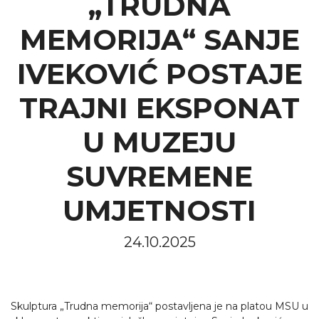
„TRUDNA
UMJETNOSTI
MEMORIJA“ SANJE
početna
novosti
skulptura „trudna memorija“ sanje
IVEKOVIĆ POSTAJE
iveković postaje ...
TRAJNI EKSPONAT
U MUZEJU
SUVREMENE
UMJETNOSTI
24.10.2025
Skulptura „Trudna memorija“ postavljena je na platou MSU u