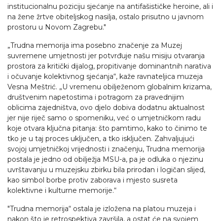
institucionalnu poziciju sjećanje na antifašističke heroine, ali i
na žene žrtve obiteljskog nasilja, ostalo prisutno u javnom
prostoru u Novom Zagrebu."
„Trudna memorija ima posebno značenje za Muzej
suvremene umjetnosti jer potvrđuje našu misiju otvaranja
prostora za kritički dijalog, propitivanje dominantnih narativa
i očuvanje kolektivnog sjećanja“, kaže ravnateljica muzeja
Vesna Meštrić. „U vremenu obilježenom globalnim krizama,
društvenim napetostima i potragom za pravednijim
oblicima zajedništva, ovo djelo dobiva dodatnu aktualnost
jer nije riječ samo o spomeniku, već o umjetničkom radu
koje otvara ključna pitanja: što pamtimo, kako to činimo te
tko je u taj proces uključen, a tko isključen. Zahvaljujući
svojoj umjetničkoj vrijednosti i značenju, Trudna memorija
postala je jedno od obilježja MSU-a, pa je odluka o njezinu
uvrštavanju u muzejsku zbirku bila prirodan i logičan slijed,
kao simbol borbe protiv zaborava i mjesto susreta
kolektivne i kulturne memorije.“
"Trudna memorija“ ostala je izložena na platou muzeja i
nakon što je retrospektiva završila, a ostat će na svojem