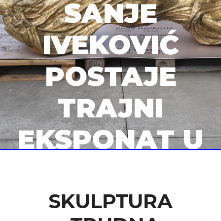
SANJE
IVEKOVIĆ
POSTAJE
TRAJNI
EKSPONAT U
MUZEJU
SUVREMENE
SKULPTURA