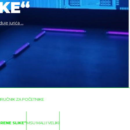
KE“
je jurića ...
IRUČNIK ZA POČETNIKE
RENE SLIKE“
MSU MALI I VELIKI