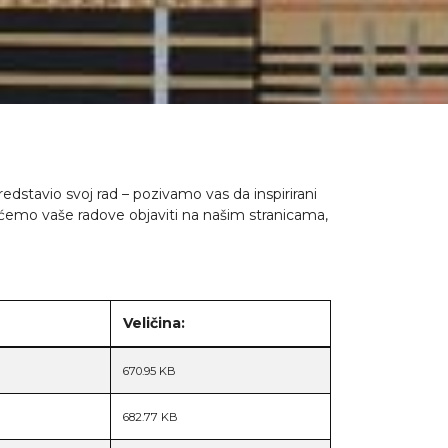
edstavio svoj rad – pozivamo vas da inspirirani
 ćemo vaše radove objaviti na našim stranicama,
Veličina:
670.95 KB
682.77 KB