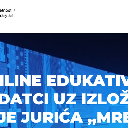
LINE EDUKATI
DATCI UZ IZLO
JE JURIĆA „MR