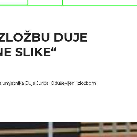
IZLOŽBU DUJE
E SLIKE“
e
umjetnika Duje Jurića. Oduševljeni izložbom