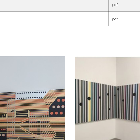
pdf
pdf