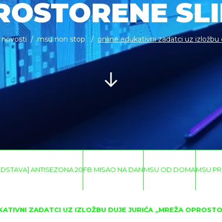
ROSTORENE SLI
novosti
msu non stop
online edukativni zadatci uz izložbu du
EDSTAVA] ANTISEZONA 20
FB MISAO NA DAN
MSU OD DOMA
MSU PR
KATIVNI ZADATCI UZ IZLOŽBU DUJE JURIĆA „MREŽA OPROSTO