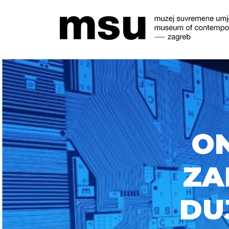
ON
ZA
DU