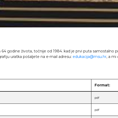
m 64 godine života, točnije od 1984. kad je prvi puta samostalno pr
rafiju uratka pošaljete na e-mail adresu:
edukacija@msu.hr
, a mi
Format:
pdf
pdf