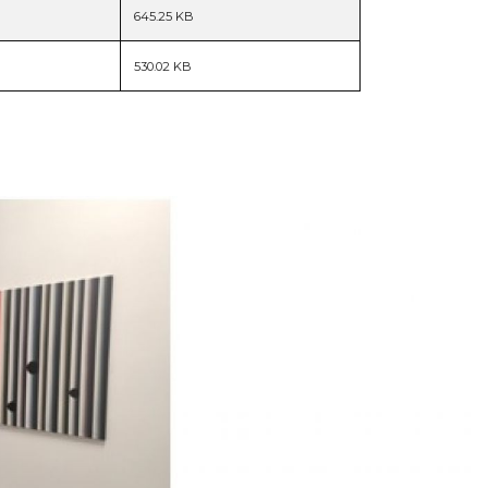
645.25 KB
530.02 KB