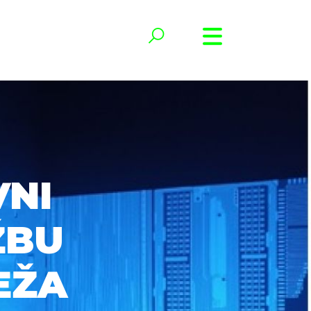
VNI
ŽBU
EŽA