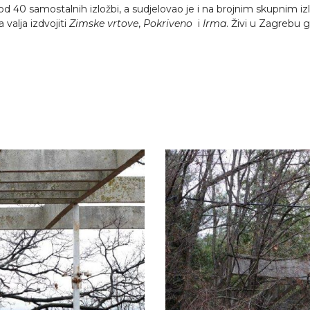
e od 40 samostalnih izložbi, a sudjelovao je i na brojnim skupni
valja izdvojiti
Zimske vrtove
,
Pokriveno
i
Irma
. Živi u Zagrebu g