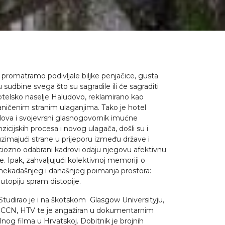
a promatramo podivljale biljke penjačice, gusta
sudbine svega što su sagradile ili će sagraditi
 hotelsko naselje Haludovo, reklamirano kao
raničenim stranim ulaganjima. Tako je hotel
oslova i svojevrsni glasnogovornik imućne
icijskih procesa i novog ulagača, došli su i
majući strane u prijeporu između države i
ciozno odabrani kadrovi odaju njegovu afektivnu
 Ipak, zahvaljujući kolektivnoj memoriji o
u nekadašnjeg i današnjeg poimanja prostora:
utopiju spram distopije.
Studirao je i na škotskom Glasgow Universityju,
I, CCN, HTV te je angažiran u dokumentarnim
g filma u Hrvatskoj. Dobitnik je brojnih