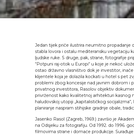
Jedan tijek priče ilustrira neumitno propadanje d
stabla lovora i ostalu mediteransku vegetaciju k
ljudske ruke. S druge, pak, strane, fotografije 
“Potpuni raj-otok u Europi“ u koje je nekoć ulož
ostao državno vlasništvo dok je investitor, in
klijentele koja je dolazila kockati u hotel s pet
problemi zbog koncesije nad javnim dobrom i p
privatnog investitora, Rasolov objektiv dokume
privrženost kako kvalitetnoj arhitekturi kasnog
haludovskoj utopiji „kapitalističkog socijalizm
planiranje naspram stihijske gradnje obale, tradi
Jasenko Rasol (Zagreb, 1969.) završio je Akadem
na Odsjeku za fotografiju. Od 1992. do 1996. g
filmovima strane i domaće produkcije. Surađuj