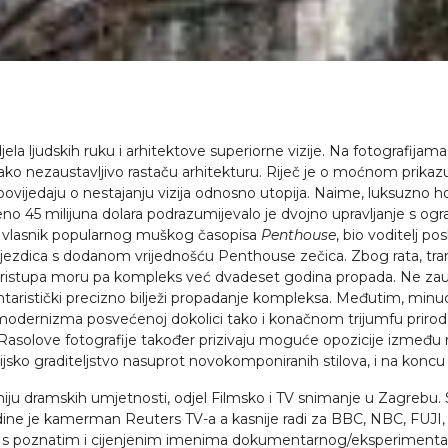
jela ljudskih ruku i arhitektove superiorne vizije. Na fotografijam
ako nezaustavljivo rastaču arhitekturu. Riječ je o moćnom prikazu 
pripovijedaju o nestajanju vizija odnosno utopija. Naime, luksuzno
eno 45 milijuna dolara podrazumijevalo je dvojno upravljanje s og
ače vlasnik popularnog muškog časopisa
Penthouse
, bio voditelj p
 zvjezdica s dodanom vrijednošću Penthouse zečica. Zbog rata, tranz
ristupa moru pa kompleks već dvadeset godina propada. Ne zauzi
ntaristički precizno bilježi propadanje kompleksa. Međutim, minu
 modernizma posvećenoj dokolici tako i konačnom trijumfu prirode.
a“, Rasolove fotografije također prizivaju moguće opozicije izmeđ
cijsko graditeljstvo nasuprot novokomponiranih stilova, i na koncu 
iju dramskih umjetnosti, odjel Filmsko i TV snimanje u Zagrebu. 
odine je kamerman Reuters TV-a a kasnije radi za BBC, NBC, FUJ
e s poznatim i cijenjenim imenima dokumentarnog/eksperimentalno