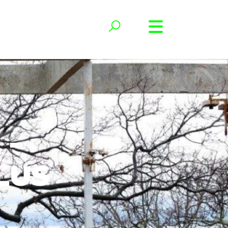
 -
LUS