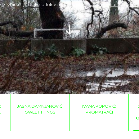
zbirke
zbirke u fokusu
jasenko rasol - fotografski ciklus "
:
JASNA DAMNJANOVIĆ:
IVANA POPOVIĆ:
IH
SWEET THINGS
PROMATRAČI
C