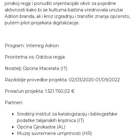
jonskoj regiji i ponuditi orijentacijski okvir za pojedine
aktivnosti kako bi se kulturna baština vrednovala unutar
Adrion branda, ali i kroz izgradnju i transfer znanja općenito,
putem pilot-projekata digitalizacije.
Program: Interreg Adrion
Prioritetna os: Održiva regija
Nositelj: Općina Macerata (IT)
Razdoblje provedbe projekta: 02/03/2020-01/09/2022
Proračun projekta: 1.521.760,02 €
Partneri:
Središnji institut za katalogizaciju i bibliografske
podatke talijanskih knjižnica (IT)
Općina Gjirokastra (AL)
Muzej suvremene umjetnosti (HR)