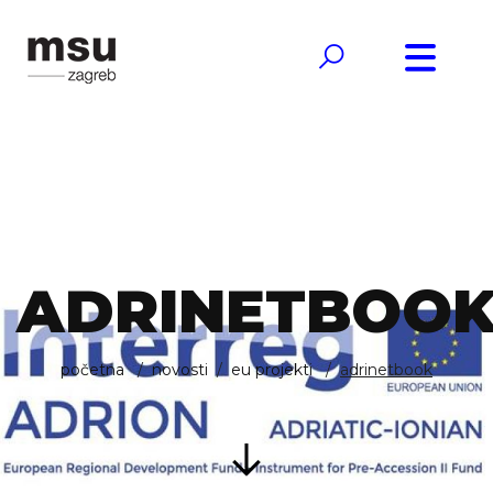
ADRINETBOO
početna
novosti
eu projekti
adrinetbook