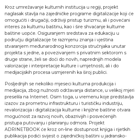
Kroz umrežavanje kulturnih institucija u regiji, projekt
naglasak stavlja na zajedničke programe digitalizacije koji će
omogućiti i drugačiji, održiviji pristup turizmu, ali i povećani
interes za kulturnu baštinu, kao i šire shvaćanje kulturne
baštine uopće. Osiguranjem sredstava za edukaciju u
području digitalizacije te razmjenu znanja i vještina
stvaranjem međunarodnog konzorcija stručnjaka unutar
projekta s jedne, a povezivanjem s privatnim sektorom s
druge strane, želi se doći do novih, naprednijih modela
valorizacije i interpretacije kulture i umjetnosti, ali i do
medijacijskih procesa usmjerenih ka široj publici.
Posljednjih se nekoliko mjeseci kulturna produkcija i
medijacija, zbog nužnosti održavanja distance, u velikoj mjeri
preselila na Internet. Osim toga, u vremenu koje predstavlja
izazov za prometnu infrastrukturu i turističku industriju,
revalorizacija i digitalizacija kulturne i knjižne baštine otvara
mogućnost za razvoj novih, obazrivijih i posvećenijih
pristupa putovanju i planiranju odmora. Projekt
ADRINETBOOK će kroz on-line dostupnost knjiga i rijetkih
publikacija podići svijest o zajedničkoj baštini u jadransko-