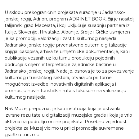
U sklopu prekograničnih projekata suradnje u Jadransko-
jonskoj regiji, Adrion, program ADRINET BOOK, čiji je nositelj
talijanski grad Macerata, i koji uključuje suradnju partnera iz
Italije, Slovenije, Hrvatske, Albanije, Srbije i Grčke usmjeren
je ka promociji, valorizaciji i zaštiti kulturnog nasljeđa
Jadransko-jonske regije prvenstveno putem digitalizacije
knjiga, časopisa, arhiva te umjetničke dokumentacije, kao i
publikacija vezanih uz kulturnu produkciju pojedinih
područja s ciljem interpretacije zajedničke baštine u
Jadransko-jonskoj regiji. Nadalje, osnova je to za povezivanje
kulturnog i turističkog sektora, otvarajući pri tome
mogućnost izvedbe inovativnih digitalnih aplikacija i
promociju novih turističkih ruta s fokusom na valorizaciju
kulturnog naslijeđa.
Naš Muzej prepoznat je kao institucija koja je ostvarila
izvrsne rezultate u digitalizaciji muzejske građe i koja je vrlo
aktivna na području online projekata. Posebnu vrijednost
projekta za Muzej vidimo u prilici promocije suvremene
građe u turizmu.