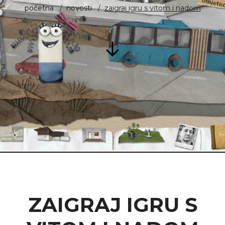
početna
novosti
zaigraj igru s vitom i nadom
ZAIGRAJ IGRU S