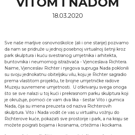
VITOM I NADOM
18.03.2020
Sve naše marljive osnovnoškolce (ali i one starije) pozivamo
da nam se pridruže u jednoj posebnoj virtualnoj šetnji kroz
park skulptura i kuću svestranog umjetnika i arhitekta,
buntovnika i neumornog istraživača - Vjenceslava Richtera.
Naime, Vjenceslav Richter i njegova supruga Nada poklonili
su svoju jednokatnu obiteljsku vilu, koju je Richter sagradio
prema vlastitom projektu, te brojne umjetničke radove
Muzeju suvremene umjetnosti. U otkrivanju svega onoga
što se sve nalazi u toj kući i prekrasnom parku skulptura koji
je okružuje, pomoći će vam dva lika - šestar Vito i gumica
Nada, čija su imena preuzeta od naziva Richterovih
skulptura. Vito i Nada vodit će vas u virtualnu vožnju do
Richterove kuće, pokazati sve prostorije i park, a na kraju se
možete poigrati bojama i kosinama, crtežima i kockama.