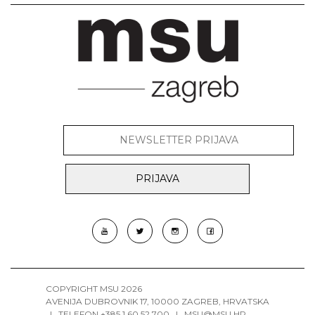
COPYRIGHT MSU 2026
AVENIJA DUBROVNIK 17, 10000 ZAGREB, HRVATSKA
| TELEFON +385 1 60 52 700 |
MSU@MSU.HR