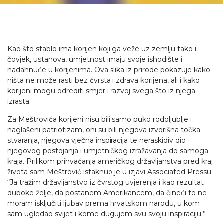
Kao što stablo ima korijen koji ga veže uz zemlju tako i
čovjek, ustanova, umjetnost imaju svoje ishodište i
nadahnuće u korijenima. Ova slika iz prirode pokazuje kako
ništa ne može rasti bez čvrsta i zdrava korijena, ali i kako
korijeni mogu odrediti smjer i razvoj svega što iz njega
izrasta.
Za Meštrovića korijeni nisu bili samo puko rodoljublje i
naglašeni patriotizam, oni su bili njegova izvorišna točka
stvaranja, njegova vječna inspiracija te neraskidiv dio
njegovog postojanja i umjetničkog izražavanja do samoga
kraja. Prilikom prihvaćanja američkog državljanstva pred kraj
života sam Meštrović istaknuo je u izjavi Associated Pressu:
“Ja tražim državljanstvo iz čvrstog uvjerenja i kao rezultat
duboke želje, da postanem Amerikancem, da čineći to ne
moram isključiti ljubav prema hrvatskom narodu, u kom
sam ugledao svijet i kome dugujem svu svoju inspiraciju.”