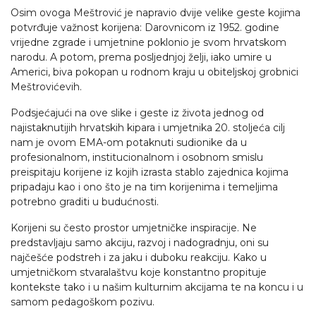
Osim ovoga Meštrović je napravio dvije velike geste kojima
potvrđuje važnost korijena: Darovnicom iz 1952. godine
vrijedne zgrade i umjetnine poklonio je svom hrvatskom
narodu. A potom, prema posljednjoj želji, iako umire u
Americi, biva pokopan u rodnom kraju u obiteljskoj grobnici
Meštrovićevih.
Podsjećajući na ove slike i geste iz života jednog od
najistaknutijih hrvatskih kipara i umjetnika 20. stoljeća cilj
nam je ovom EMA-om potaknuti sudionike da u
profesionalnom, institucionalnom i osobnom smislu
preispitaju korijene iz kojih izrasta stablo zajednica kojima
pripadaju kao i ono što je na tim korijenima i temeljima
potrebno graditi u budućnosti.
Korijeni su često prostor umjetničke inspiracije. Ne
predstavljaju samo akciju, razvoj i nadogradnju, oni su
najčešće podstreh i za jaku i duboku reakciju. Kako u
umjetničkom stvaralaštvu koje konstantno propituje
kontekste tako i u našim kulturnim akcijama te na koncu i u
samom pedagoškom pozivu.