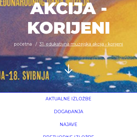
AKCIJA -
KORIJENI
početna
31. edukativna muzejska akcija - korijeni
AKTUALNE IZLOŽBE
DOGAĐANJA
NAJAVE