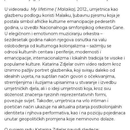
U videoradu
My lifetime ( Malaika),
2012
.
, umjetnica kao
glazbenu podlogu koristi Malaiku, ljubavnu pjesmu koja je
postala simbol afričke kulturne emancipacije pedesetih
godina, u izvedbi Nacionalnoga simfonijskog orkestra Gane.
U elegičnom i emotivnom muziciranju orkestra –
šezdesetak godina nakon njegova osnutka na valu
oslobođenja od kulturnoga kolonijalizma – sažimlju se
odnosi kulturnih centara i periferije, modernosti i
emancipacije, internacionalizma i lokalnih tradicija te visoke i
popularne kulture. Katarina Zdjelar ovim video radom kroz
iznimno pažljiv portret glazbenika, koji sviraju daleko od
idealnih uvjeta, na suptilan način govori o očekivanjima,
stremljenjima i iluzijama upisanima u stvaranje i izvedbu
umjetničkih djela, ali i o ideji umjetnosti koja, kroz svu
složenost značenja njezinih reprezentativnih formi,
povezuje svijet. Također, umjetnica na vrlo intiman i
poetičan način ukazuje na aktualna pitanja postkolonijalnih
identiteta i njihova performativa, kao i na poziciju pojedinaca
unutar geopolitičkih promjena koje neminovno dolaze.
O svojem radu Katarina Zdjelar navodi sljedeće: