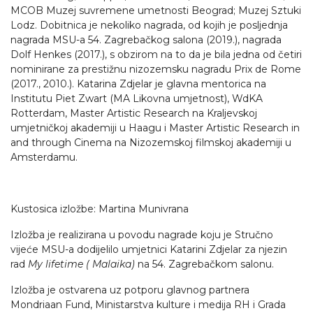
MCOB Muzej suvremene umetnosti Beograd; Muzej Sztuki
Lodz. Dobitnica je nekoliko nagrada, od kojih je posljednja
nagrada MSU-a 54. Zagrebačkog salona (2019.), nagrada
Dolf Henkes (2017.), s obzirom na to da je bila jedna od četiri
nominirane za prestižnu nizozemsku nagradu Prix de Rome
(2017., 2010.). Katarina Zdjelar je glavna mentorica na
Institutu Piet Zwart (MA Likovna umjetnost), WdKA
Rotterdam, Master Artistic Research na Kraljevskoj
umjetničkoj akademiji u Haagu i Master Artistic Research in
and through Cinema na Nizozemskoj filmskoj akademiji u
Amsterdamu.
Kustosica izložbe: Martina Munivrana
Izložba je realizirana u povodu nagrade koju je Stručno
vijeće MSU-a dodijelilo umjetnici Katarini Zdjelar za njezin
rad
My lifetime ( Malaika)
na 54. Zagrebačkom salonu.
Izložba je ostvarena uz potporu glavnog partnera
Mondriaan Fund, Ministarstva kulture i medija RH i Grada