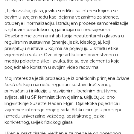
„Tijelo zvuka, glasa, jezika središnji su interesi kojima se
bavim u svojem radu kao idejama vezanima za strance,
otuđenje i normalizaciju. Istražujem procese samorealizacije
s njihovim paradoksima, garancijama i neuspjesima.
Posebno me zanima inhabitacija neautoritarnih glasova u
reguliranim sustavima (znanje, jezik, ideologija), koji
preispituju sustave u kojima se pojavljuju u smislu etike,
vrijednosti i valute. Ove ideje artikuliram prvenstveno u
mediju pokretne slike i zvuka, što su dva elementa koje
podjednako koristim u svojim video radovima.
Moj interes za jezik proizašao je iz praktičnih primjena
brižne
kontrole
koju nameću regulirani sustavi društvenog
prihvaćanja i inkluzije u razvijenim, liberalnim društvima
svijeta, ali i u SF feminističkim djelima, uključujući ono
lingvistkinje Suzette Haden Elgin. Dijalektika pojedinca i
zajednice interes je mojeg rada. Artikuliram je u procijepu
između univerzalno važećeg, apstraktnog jezika i
konkretnog, uvijek fizičkog glasa.
Učenje, prakticiranje, vježbanje za mene je od posebnog