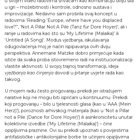
u svojim video radovima shvaćam kao kombinaciju dviju sila
u igri – možebitnosti i kontrole, odnosno sustava i
improvizacije. Nedavno sam proširila ovaj koncept u
radovima ‘Reading ‘Europe, where have you displaced
love?’’, ‘Not A Pillar Not A Pile (Tanz für Dore Hoyer)’, ali i
ranije u radovima kao što su ’My Lifetime (Malaika)’ ili
‘Untitled (A Song)’. Modus vježbanja, iskušavanja
odugovlačenja moj je način ispipavanja ovih dviju
perspektiva. Annemarie Matzke dobro primjećuje kada
ističe da svaka proba istovremeno radi na institucionalizaciji
vlastite aktivnosti. U svojoj trajnoj transformaciji, ideja
vježbanja kao činjenja
dovodi u pitanje uvjete rada kao
takvog.
U mojem radu često progovaraju prekidi jer istražujem
narative koji ne mogu biti ispričani u kontinuumu. Prekidi
koji progovaraju – bilo u tjelesnosti glasa (kao u ‘AAA (Mein
Herz)’), poroznosti arhivskog materijala (kao u ‘Not a Pillar
not a Pile (Dance for Dore Hoyer)’) ili asinkronicitetu unutar
kolektivne izvedbe (‘My Lifetime (Malaika)’) – čine
opipljivima praznine. Ovi su prekidi upoznati s povijestima
antifašističke i antikolonijalne borbe te učinjeni opipljivima