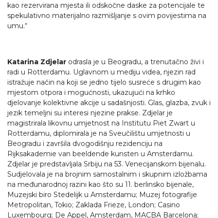
kao rezervirana mjesta ili odskočne daske za potencijale te
spekulativno materijalno razmišljanje s ovim povijestima na
umu.“
Katarina Zdjelar
odrasla je u Beogradu, a trenutačno živi i
radi u Rotterdamu. Uglavnom u mediju videa, njezin rad
istražuje način na koji se jedno tijelo susreće s drugim kao
mjestom otpora i mogućnosti, ukazujući na krhko
djelovanje kolektivne akcije u sadašnjosti. Glas, glazba, zvuk i
jezik temeljni su interesi njezine prakse. Zdjelar je
magistrirala likovnu umjetnost na Institutu Piet Zwart u
Rotterdamu, diplomirala je na Sveučilištu umjetnosti u
Beogradu i završila dvogodišnju rezidenciju na
Rijksakademie van beeldende kunsten u Amsterdamu.
Zdjelar je predstavljala Srbiju na 53. Venecijanskom bijenalu.
Sudjelovala je na brojnim samostalnim i skupnim izložbama
na međunarodnoj razini kao što su 11. berlinsko bijenale,
Muzejski biro Stedelijk u Amsterdamu; Muzej fotografije
Metropolitan, Tokio; Zaklada Frieze, London; Casino
Luxembourg; De Appel, Amsterdam, MACBA Barcelona;