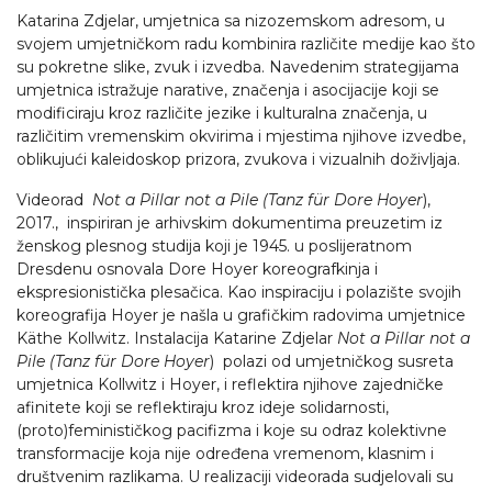
Katarina Zdjelar, umjetnica sa nizozemskom adresom, u
svojem umjetničkom radu kombinira različite medije kao što
su pokretne slike, zvuk i izvedba. Navedenim strategijama
umjetnica istražuje narative, značenja i asocijacije koji se
modificiraju kroz različite jezike i kulturalna značenja, u
različitim vremenskim okvirima i mjestima njihove izvedbe,
oblikujući kaleidoskop prizora, zvukova i vizualnih doživljaja.
Videorad
Not a Pillar not a Pile (Tanz für Dore Hoyer
),
2017., inspiriran je arhivskim dokumentima preuzetim iz
ženskog plesnog studija koji je 1945. u poslijeratnom
Dresdenu osnovala Dore Hoyer koreografkinja i
ekspresionistička plesačica. Kao inspiraciju i polazište svojih
koreografija Hoyer je našla u grafičkim radovima umjetnice
Käthe Kollwitz. Instalacija Katarine Zdjelar
Not a Pillar not a
Pile (Tanz für Dore Hoyer
) polazi od umjetničkog susreta
umjetnica Kollwitz i Hoyer, i reflektira njihove zajedničke
afinitete koji se reflektiraju kroz ideje solidarnosti,
(proto)feminističkog pacifizma i koje su odraz kolektivne
transformacije koja nije određena vremenom, klasnim i
društvenim razlikama. U realizaciji videorada sudjelovali su