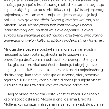
značaja jer je riječ o kodificiranoj metodi kulturne integracije
koja ne uključuje samo simboličku „inicijaciju“ iskorijenjenog
pojedinca, već i same materijalne i tjelesne utjecaje koji
oblikuju ovo
govorno tijelo
.
Nema glasa bez kalupa
, piše
Mladen Dolar.
Nema glasa bez kontradikcije i nema
jednostavnog načina izlaska iz ove neprilike, iz ovog
sukoba koji sjedinjuje pojedinačno i društveno, singularno i
univerzalno, tijelo i kulturu, užitak i kodeks, slinu i foneme…
Mnoga djela bave se postavljanjem granice, ranjivosti ili
neuspjeha, kao i potencijalnostima te izazovima u
provođenju društvenih ili estetskih konvencija. U mojem
radu, glazba i muzikalnost često dodiruju i obgrljuju ove
ideje: glazba služi kao vrata, kao čvor između pojedinačnog i
društvenog, kao točka pristupa društvenoj sferi, sredstvo
mjerenja ili zvučeće, kompleksne dimenzije subjektivnosti,
kulturne razlike i zajedničkog afektivnog odgovora.
U svojim video radovima često koristim modus vježbanja
kao metodološki alat. Možda slično idejama Brechta i
Müllera, koji su dizajnirali scenarije za rad i ne-rad, skriptiranje