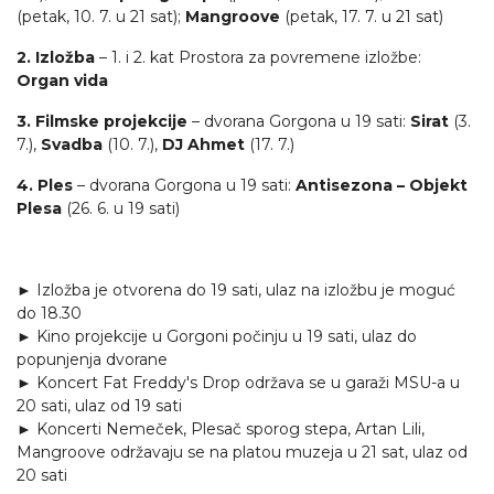
(petak, 10. 7. u 21 sat);
Mangroove
(petak, 17. 7. u 21 sat)
2. Izložba
– 1. i 2. kat Prostora za povremene izložbe:
Organ vida
3. Filmske projekcije
– dvorana Gorgona u 19 sati:
Sirat
(3.
7.),
Svadba
(10. 7.),
DJ Ahmet
(17. 7.)
4. Ples
– dvorana Gorgona u 19 sati:
Antisezona – Objekt
Plesa
(26. 6. u 19 sati)
►
Izložba je otvorena do 19 sati, ulaz na izložbu je moguć
do 18.30
►
Kino projekcije u Gorgoni počinju u 19 sati, ulaz do
popunjenja dvorane
►
Koncert Fat Freddy's Drop održava se u garaži MSU-a u
20 sati, ulaz od 19 sati
►
Koncerti Nemeček, Plesač sporog stepa, Artan Lili,
Mangroove održavaju se na platou muzeja u 21 sat, ulaz od
20 sati