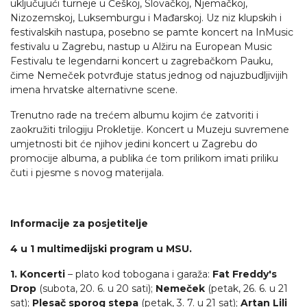
uključujući turneje u Češkoj, Slovačkoj, Njemačkoj,
Nizozemskoj, Luksemburgu i Mađarskoj. Uz niz klupskih i
festivalskih nastupa, posebno se pamte koncert na InMusic
festivalu u Zagrebu, nastup u Alžiru na European Music
Festivalu te legendarni koncert u zagrebačkom Pauku,
čime Nemeček potvrđuje status jednog od najuzbudljivijih
imena hrvatske alternativne scene.
Trenutno rade na trećem albumu kojim će zatvoriti i
zaokružiti trilogiju Prokletije. Koncert u Muzeju suvremene
umjetnosti bit će njihov jedini koncert u Zagrebu do
promocije albuma, a publika će tom prilikom imati priliku
čuti i pjesme s novog materijala.
Informacije za posjetitelje
4 u 1 multimedijski program u MSU.
1. Koncerti
– plato kod tobogana i garaža:
Fat Freddy's
Drop
(subota, 20. 6. u 20 sati);
Nemeček
(petak, 26. 6. u 21
sat);
Plesač sporog stepa
(petak, 3. 7. u 21 sat);
Artan Lili