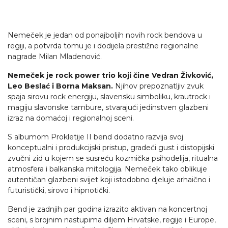
Nemeček je jedan od ponajboljih novih rock bendova u
regiji, a potvrda tomu je i dodijela prestižne regionalne
nagrade Milan Mladenović.
Nemeček je rock power trio koji čine Vedran Živković,
Leo Beslać i Borna Maksan.
Njihov prepoznatljiv zvuk
spaja sirovu rock energiju, slavensku simboliku, krautrock i
magiju slavonske tambure, stvarajući jedinstven glazbeni
izraz na domaćoj i regionalnoj sceni.
S albumom Prokletije II bend dodatno razvija svoj
konceptualni i produkcijski pristup, gradeći gust i distopijski
zvučni zid u kojem se susreću kozmička psihodelija, ritualna
atmosfera i balkanska mitologija. Nemeček tako oblikuje
autentičan glazbeni svijet koji istodobno djeluje arhaično i
futuristički, sirovo i hipnotički.
Bend je zadnjih par godina izrazito aktivan na koncertnoj
sceni, s brojnim nastupima diljem Hrvatske, regije i Europe,