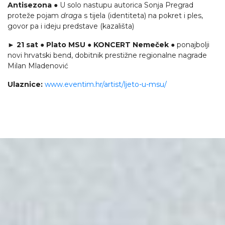
Antisezona
● U solo nastupu autorica Sonja Pregrad
proteže pojam
drag
a s tijela (identiteta) na pokret i ples,
govor pa i ideju predstave (kazališta)
► 21 sat ● Plato MSU ● KONCERT Nemeček
● ponajbolji
novi hrvatski bend, dobitnik prestižne regionalne nagrade
Milan Mladenović
Ulaznice:
www.eventim.hr/artist/ljeto-u-msu/