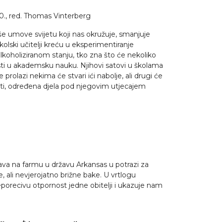
0., red. Thomas Vinterberg
aše umove svijetu koji nas okružuje, smanjuje
olski učitelji kreću u eksperimentiranje
koholiziranom stanju, tko zna što će nekoliko
erasti u akademsku nauku. Njihovi satovi u školama
 prolazi nekima će stvari ići nabolje, ali drugi će
sti, određena djela pod njegovim utjecajem
ljava na farmu u državu Arkansas u potrazi za
 ali nevjerojatno brižne bake. U vrtlogu
neporecivu otpornost jedne obitelji i ukazuje nam