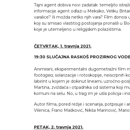
Tajni agent dobiva novi zadatak: temeljito istraži
informacije agent odlazi u Meksiko, Veliku Britan
varalice? Ili možda netko njih vara? Film donosi 
koji su smisao vlastitog postojanja pronašli u Bog
koje je utemeljeno u religijskim polazištima.
ČETVRTAK, 1. travnja 2021.
19:30
SLUČAJNA RASKOŠ PROZIRNOG VOD
Animirani, eksperimentalni dugometražni film m
footagea
, solarizacije i rotoskopije, neiscrpni
labirint u kojem je dokinut linearni, uzročno-pos
Martina, zviždača i otpadnika od sistema koji mu
komuni na selu. No, u trag im je ušla policija i 
Autor filma, pored režije i scenarija, potpisuje
Vilenica, Frano Mašković, Nikša Marinović, Mario
PETAK, 2. travnja 2021.