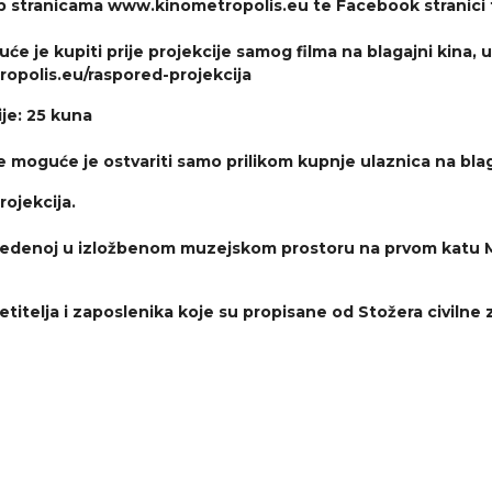
web stranicama www.kinometropolis.eu te Facebook stranici
će je kupiti prije projekcije samog filma na blagajni kina
ropolis.eu/raspored-projekcija
ije: 25 kuna
 moguće je ostvariti samo prilikom kupnje ulaznica na blag
ojekcija.
 izvedenoj u izložbenom muzejskom prostoru na prvom katu
etitelja i zaposlenika koje su propisane od Stožera civilne