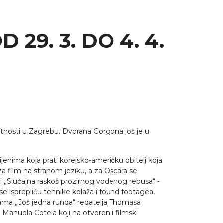
29. 3. DO 4. 4.
nosti u Zagrebu. Dvorana Gorgona još je u
rijenima koja prati korejsko-američku obitelj koja
za film na stranom jeziku, a za Oscara se
e i „Slučajna raskoš prozirnog vodenog rebusa“ -
 isprepliću tehnike kolaža i found footagea,
 drama „Još jedna runda“ redatelja Thomasa
Manuela Cotela koji na otvoren i filmski