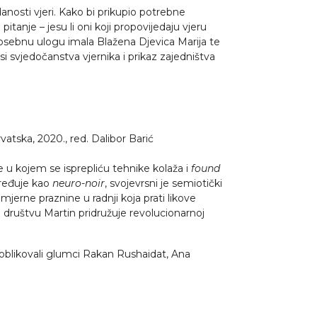
edanosti vjeri. Kako bi prikupio potrebne
tanje – jesu li oni koji propovijedaju vjeru
e posebnu ulogu imala Blažena Djevica Marija te
osi svjedočanstva vjernika i prikaz zajedništva
vatska, 2020., red. Dalibor Barić
 u kojem se isprepliću tehnike kolaža i
found
određuje kao
neuro-noir
, svojevrsni je semiotički
mjerne praznine u radnji koja prati likove
e društvu Martin pridružuje revolucionarnoj
o oblikovali glumci Rakan Rushaidat, Ana