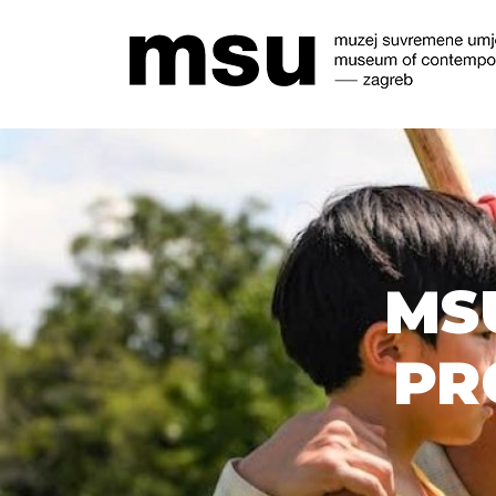
MS
PR