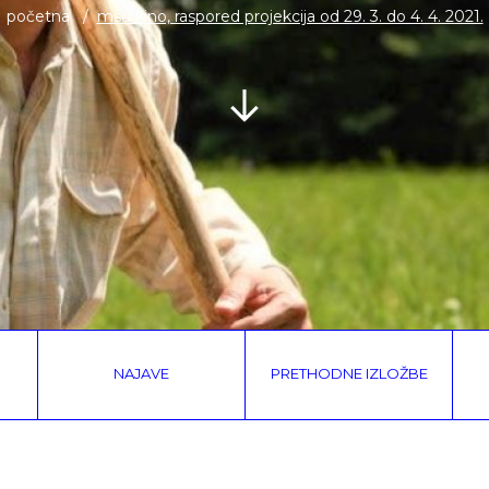
početna
msu kino, raspored projekcija od 29. 3. do 4. 4. 2021.
NAJAVE
PRETHODNE IZLOŽBE