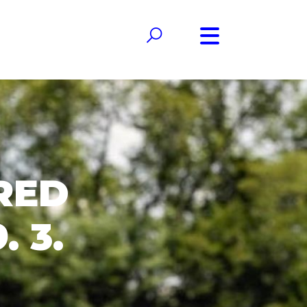
RED
 3.