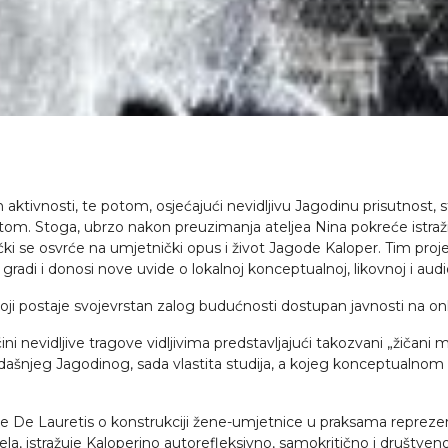
 aktivnosti, te potom, osjećajući nevidljivu Jagodinu prisutnost,
tom. Stoga, ubrzo nakon preuzimanja ateljea Nina pokreće istraživ
itički se osvrće na umjetnički opus i život Jagode Kaloper. Tim pro
adi i donosi nove uvide o lokalnoj konceptualnoj, likovnoj i audio
 koji postaje svojevrstan zalog budućnosti dostupan javnosti na on
nevidljive tragove vidljivima predstavljajući takozvani „žičani mo
adašnjeg Jagodinog, sada vlastita studija, a kojeg konceptualnom
e De Lauretis o konstrukciji žene-umjetnice u praksama reprezen
la, istražuje Kaloperino autorefleksivno, samokritično i društveno