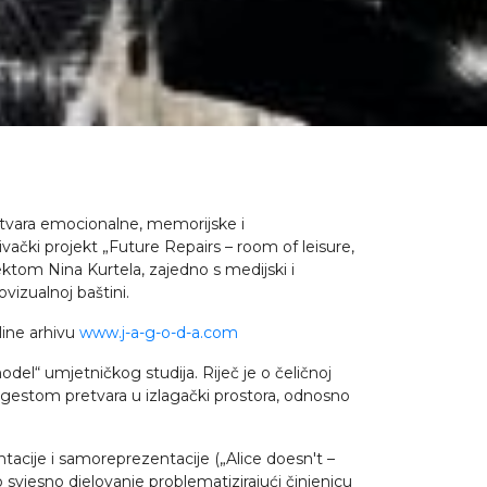
 stvara emocionalne, memorijske i
ački projekt „Future Repairs – room of leisure,
jektom Nina Kurtela, zajedno s medijski i
vizualnoj baštini.
line arhivu
www.j-a-g-o-d-a.com
del“ umjetničkog studija. Riječ je o čeličnoj
 gestom pretvara u izlagački prostora, odnosno
tacije i samoreprezentacije („Alice doesn't –
 svjesno djelovanje problematizirajući činjenicu