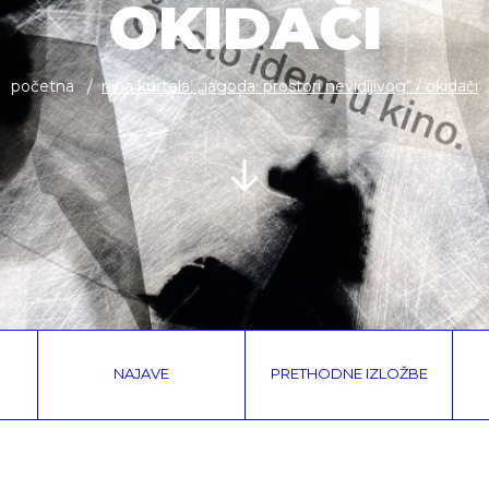
OKIDAČI
početna
nina kurtela: „jagoda: prostori nevidljivog“ / okidači
NAJAVE
PRETHODNE IZLOŽBE