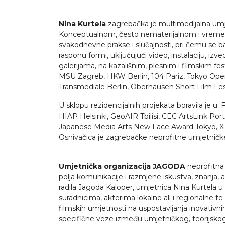
Nina Kurtela
zagrebačka je multimedijalna umjet
Konceptualnom, često nematerijalnom i vremenski
svakodnevne prakse i slučajnosti, pri čemu se bav
rasponu formi, uključujući video, instalaciju, iz
galerijama, na kazališnim, plesnim i filmskim 
MSU Zagreb, HKW Berlin, 104 Pariz, Tokyo Oper
Transmediale Berlin, Oberhausen Short Film Festi
U sklopu rezidencijalnih projekata boravila je 
HIAP Helsinki, GeoAIR Tbilisi, CEC ArtsLink Port
Japanese Media Arts New Face Award Tokyo, X-b
Osnivačica je zagrebačke neprofitne umjetničke
Umjetnička organizacija JAGODA
neprofitna 
polja komunikacije i razmjene iskustva, znanja,
radila Jagoda Kaloper, umjetnica Nina Kurtela u 
suradnicima, akterima lokalne ali i regionalne t
filmskih umjetnosti na uspostavljanja inovativn
specifične veze između umjetničkog, teorijskog 