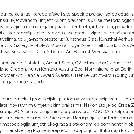
nica koja radi koreografske i site-specific prakse, ispreplećući 
 uvjetovanom umjetničkom praksom, služi se metodologijom izdržl
i pitanjima nematerijalnog rada, identiteta, intimnosti, pripadnost
vedbu, koreografiju i ples. Njezina djela predstavljena su međunar
festivalima, te u javnom prostoru: Kunsthaus Graz, Kunsthal Aar
a City Gallery, MMOMA Moskva, Royal Albert Hall London, Ars Aev
val, Survival Kit Riga, X-border Art Biennial Švedska i drugi.
u: Fondazione Pistoletto, Amant Siena, Q21 MuseumsQuartier Beč, C
land Oregon, KulturKontakt Austria Beč. Nominirana je za Berlin Ar
order Art Biennial Award Švedska, Henkel Art Award (Young Arti
 organizacije Jagoda.
je umjetnička i produkcijska platforma za interdisciplinarnu i inte
 alata inovativnim umjetničkim praksama. Nakon što je od Grada Za
srpnju 2017. osniva umjetničku organizaciju JAGODA u želji da pro
e internacionalne umjetničke scene. Udruga djeluje interdisciplina
ih metodologija umjetničkog rada s otklonom od dominantnih oblika
i znanstvenog koji se isprepleću, nadopunjuju i fluktuiraju kroz 