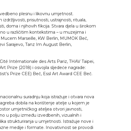
izvedbeno plesnu i likovnu umjetnost.
jivosti, prisutnosti, ustrajnosti, rituala,
i, doma i njihovih fikcija. Stvara djela u širokom
odno u različitim kontekstima – u muzejima i
hus, Mucem Marseille, KW Berlin, MUMOK Beč,
i Sarajevo, Tanz Im August Berlin,
ité Intérnationale des Arts Pariz, THAV Taipei,
t Prize (2018) i osvojila sljedeće nagrade:
st’s Prize CEE) Beč, Essl Art Award CEE Beč.
rnacionalnu suradnju koja istražuje i otvara nova
greba dobila na korištenje atelje u kojem je
stor umjetničkog ateljea otvori javnosti,
rno u polju između izvedbenih, vizualnih i
 strukturiranja u umjetnosti. Istražuje nove i
razne medije i formate. Inovativnost se provodi