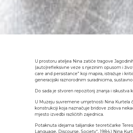
U prostoru ateljea Nina zatiče tragove Jagodinih
(auto)refleksivne veze s njezinim opusom i živo
care and persistance” koji mapira, istražuje i kr
generacijski raznorodnim suradnicima, sustavno gr
Do sada je stvoren repozitorij znanja i iskustva
U Muzeju suvremene umjetnosti Nina Kurtela čini 
konstrukciji koja naznačuje bridove zidova nek
mjesto izvedbi različitih zajednica.
Potaknuta idejama talijanske teoretičarke Teres
Language, Discourse, Society“, 1984.) Nina Kurte