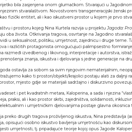
nerijetko bila zasjenjena onom glumačkom. Stvarajući u Jagodinom
 s njezinim stvaralaštvom. Novostvoreni transgeneracijski žensk
 kao fizički entitet, ali i kao iskustveni prostor u kojem je prvo s
tvu i prostoru kojeg Nina Kurtela razvija u projektu
Jagoda: Pros
u oba života. Otkrivanja tragova, osvrtanje na Jagodino stvaralašt
 uvidi u seksualnost, politiku, umjetnost, zajednicu i druge teme. T
ova i različitih protagonista omogućujući palimpsestno formiranje
razmeđi izvedbenog i likovnog, interpretacije i autorstva, istražu
li prenošenja znanja, iskustva i djelovanja s jedne generacije na dr
 Jagoda ostavlja za sobom sa svim njegovim nematerijalnim, neopi
ažujemo kako ti prostori/objekti/krajolici postaju alati za daljnji r
prostor, mjesto gdje se materijali sadržajno i diskurzivno povezuju
dvadeset i pet kvadratnih metara, Kaloperina, a sada i njezina “vla
ja, praksi, ali i kao prostor skrbi, zajedništva, solidarnosti, inkluz
ntelektualnim i umjetničkim djelovanjima postaje glavna okosnica 
a preko drugih tragova proživljenog iskustva, Nina predstavlja (au
vljanja, opisujući osobno iskustvo bavljenja umjetnošću kao diskurso
vijesti umjetnosti, tj. pripadajuće teorije kojoj opus Jagode Kalope