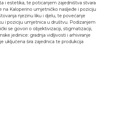
eta i estetika, te poticanjem zajedništva stvara
 se na Kaloperino umjetničko nasljeđe i poziciju
ovanja njezinu liku i djelu, te povećanje
iku i poziciju umjetnica u društvu. Podizanjem
 se govori o objektivizaciji, stigmatizaciji,
e jedinice: gradnja vidljivosti i arhiviranje
e uključena šira zajednica te produkcija