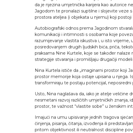
da je njezina umjetnička karijera kao autorice 
Jagodom te pronalazi suptilne i slojevite veze
prostora ateljea (i objekata u njemu) koji postoji
Autobiografski odnos prema Jagodinom stvaralaš
komunikaciji i intimnosti s osobama koje povezuj
razumijevanje vlastita iskustva i, u isto vrijeme,
posredovanjem drugih ljudskih bića, priča, tekst
praksama Nine Kurtele, koje se također nalaze na 
strategije stvaranja i promišljaju drugačiji mode
Nina Kurtela ističe da „imaginarni prostor koji
prostor memorije koja ostaje upisana u njega. Istr
transformiraju te postaju potencijal, neposredni 
Usto, Nina naglašava da, iako je atelje veličine 
nesmetani razvoj različitih umjetničkih znanja, ide
prostor, te važnost “vlastite sobe” u ženskim i
Imajući na umu upisivanje jednih tragova sjećanj
činjenja, pisanja, čitanja, izvođenja ili predsta
pritom objektivnost ili neutralnost discipline po