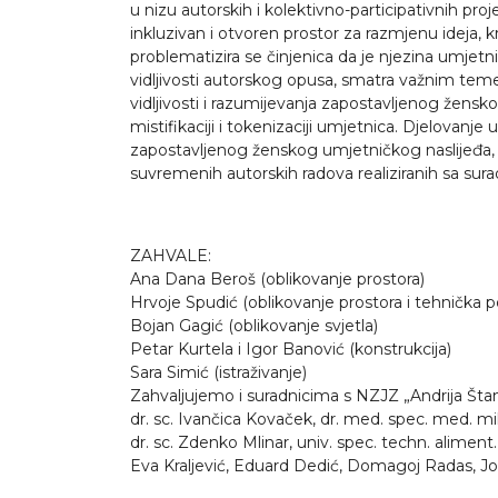
u nizu autorskih i kolektivno-participativnih proj
inkluzivan i otvoren prostor za razmjenu ideja, kr
problematizira se činjenica da je njezina umjet
vidljivosti autorskog opusa, smatra važnim temel
vidljivosti i razumijevanja zapostavljenog žensko
mistifikaciji i tokenizaciji umjetnica. Djelovanj
zapostavljenog ženskog umjetničkog naslijeđa, di
suvremenih autorskih radova realiziranih sa suradn
ZAHVALE:
Ana Dana Beroš (oblikovanje prostora)
Hrvoje Spudić (oblikovanje prostora i tehnička p
Bojan Gagić (oblikovanje svjetla)
Petar Kurtela i Igor Banović (konstrukcija)
Sara Simić (istraživanje)
Zahvaljujemo i suradnicima s NZJZ „Andrija Šta
dr. sc. Ivančica Kovaček, dr. med. spec. med. mik
dr. sc. Zdenko Mlinar, univ. spec. techn. ali​ment.
Eva Kraljević, Eduard Dedić, Domagoj Radas, Jo