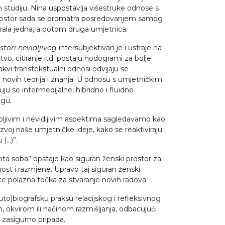
 studiju, Nina uspostavlja višestruke odnose s
i prostor sada se promatra posredovanjem samog
tvarala jedna, a potom druga umjetnica.
tori nevidljivog
intersubjektivan je i ustraje na
vo, citiranje itd. postaju hodogrami za bolje
akvi transtekstualni odnosi odvijaju se
 novih teorija i znanja. U odnosu s umjetničkim
ju se intermedijalne, hibridne i fluidne
ugu.
pljivim i nevidljivim aspektima sagledavamo kao
azvoj naše umjetničke ideje, kako se reaktiviraju i
 (…)”.
stita soba” opstaje kao siguran ženski prostor za
ivnost i razmjene. Upravo taj siguran ženski
te polazna točka za stvaranje novih radova.
to)biografsku praksu relacijskog i refleksivnog
m, okvirom ili načinom razmišljanja, odbacujući
r zasigurno pripada.