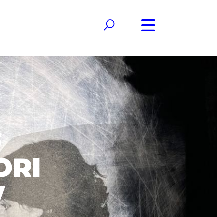
:
ORI
/