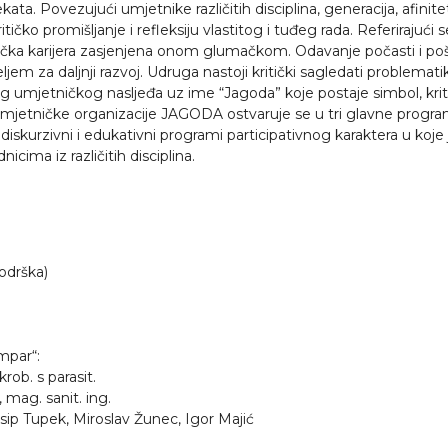
ekata. Povezujući umjetnike različitih disciplina, generacija, afinit
itičko promišljanje i refleksiju vlastitog i tuđeg rada. Referirajući
nička karijera zasjenjena onom glumačkom. Odavanje počasti i pošt
jem za daljnji razvoj. Udruga nastoji kritički sagledati problemat
g umjetničkog nasljeđa uz ime “Jagoda” koje postaje simbol, kritički
e umjetničke organizacije JAGODA ostvaruje se u tri glavne programsk
skurzivni i edukativni programi participativnog karaktera u koje j
icima iz različitih disciplina.
odrška)
mpar“:
rob. s parasit.
, mag. sanit. ing.
sip Tupek, Miroslav Žunec, Igor Majić