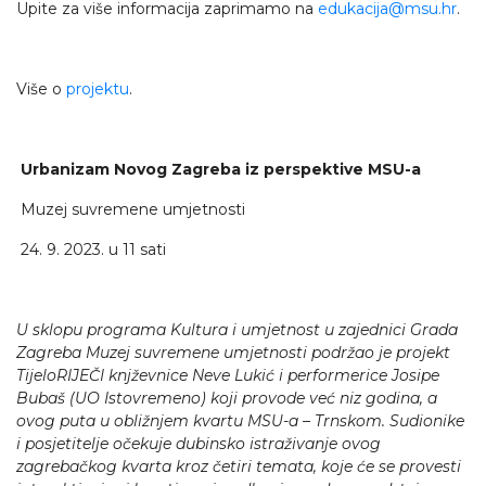
Upite za više informacija zaprimamo na
edukacija@msu.hr
.
Više o
projektu
.
Urbanizam Novog Zagreba iz perspektive MSU-a
Muzej suvremene umjetnosti
24. 9. 2023. u 11 sati
U sklopu programa Kultura i umjetnost u zajednici Grada
Zagreba Muzej suvremene umjetnosti podržao je projekt
TijeloRIJEČI knjževnice Neve Lukić i performerice Josipe
Bubaš (UO Istovremeno) koji provode već niz godina, a
ovog puta u obližnjem kvartu MSU-a – Trnskom. Sudionike
i posjetitelje očekuje dubinsko istraživanje ovog
zagrebačkog kvarta kroz četiri temata, koje će se provesti