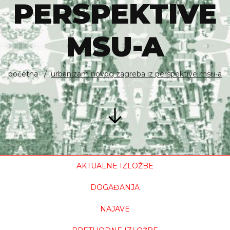
PERSPEKTIVE
MSU-A
početna
urbanizam novog zagreba iz perspektive msu-a
AKTUALNE IZLOŽBE
DOGAĐANJA
NAJAVE