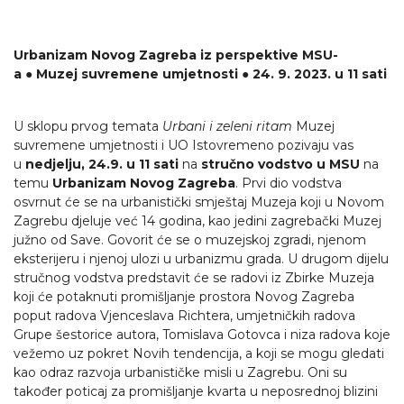
Urbanizam Novog Zagreba iz perspektive MSU-
a
●
Muzej suvremene umjetnosti
●
24. 9. 2023. u 11 sati
U sklopu prvog temata
Urbani i zeleni ritam
Muzej
suvremene umjetnosti i UO Istovremeno pozivaju vas
u
nedjelju, 24.9. u 11 sati
na
stručno vodstvo u MSU
na
temu
Urbanizam Novog Zagreba
. Prvi dio vodstva
osvrnut će se na urbanistički smještaj Muzeja koji u Novom
Zagrebu djeluje već 14 godina, kao jedini zagrebački Muzej
južno od Save. Govorit će se o muzejskoj zgradi, njenom
eksterijeru i njenoj ulozi u urbanizmu grada. U drugom dijelu
stručnog vodstva predstavit će se radovi iz Zbirke Muzeja
koji će potaknuti promišljanje prostora Novog Zagreba
poput radova Vjenceslava Richtera, umjetničkih radova
Grupe šestorice autora, Tomislava Gotovca i niza radova koje
vežemo uz pokret Novih tendencija, a koji se mogu gledati
kao odraz razvoja urbanističke misli u Zagrebu. Oni su
također poticaj za promišljanje kvarta u neposrednoj blizini