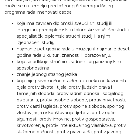
može se na temelju predloženog četverogodišnjeg
programa rada imenovati osoba:
koja ima završen diplomski sveučilišni studij ili
integrirani preddiplomski i diplomski sveučilišni studij ili
specijalistički diplomski stručni studij ili s njim
izjednačeni studij,
najmanje pet godina rada u muzeju ili najmanje deset
godina rada u kulturi, znanosti ili obrazovanju,
koja se odlikuje stručnim, radnim i organizacijskim
sposobnostima
znanje jednog stranog jezika
koja nije pravomoćno osuđena za neko od kaznenih
djela protiv života i tijela, protiv ljudskih prava i
temeljnih sloboda, protiv radnih odnosa i socijalnog
osiguranja, protiv osobne slobode, protiv privatnosti,
protiv časti i ugleda, protiv spolne slobode, spolnog
zlostavljanja i iskorištavanja djeteta, protiv opće
sigurnosti, protiv imovine, protiv gospodarstva,
krivotvorenja, protiv intelektualnog vlasništva, protiv
službene dužnosti, protiv pravosuđa, protiv javnog