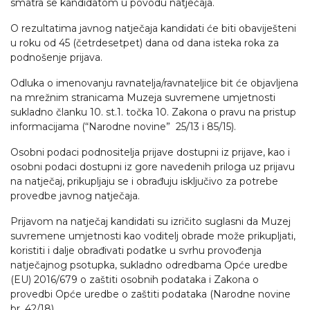
smatra se kandidatom u povodu natječaja.
O rezultatima javnog natječaja kandidati će biti obaviješteni
u roku od 45 (četrdesetpet) dana od dana isteka roka za
podnošenje prijava.
Odluka o imenovanju ravnatelja/ravnateljice bit će objavljena
na mrežnim stranicama Muzeja suvremene umjetnosti
sukladno članku 10. st.1. točka 10. Zakona o pravu na pristup
informacijama (“Narodne novine” 25/13 i 85/15).
Osobni podaci podnositelja prijave dostupni iz prijave, kao i
osobni podaci dostupni iz gore navedenih priloga uz prijavu
na natječaj, prikupljaju se i obrađuju isključivo za potrebe
provedbe javnog natječaja.
Prijavom na natječaj kandidati su izričito suglasni da Muzej
suvremene umjetnosti kao voditelj obrade može prikupljati,
koristiti i dalje obrađivati podatke u svrhu provođenja
natječajnog psotupka, sukladno odredbama Opće uredbe
(EU) 2016/679 o zaštiti osobnih podataka i Zakona o
provedbi Opće uredbe o zaštiti podataka (Narodne novine
br. 42/18).