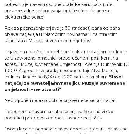
potrebno je navesti osobne podatke kandidata (ime,
prezime, adresa stanovanja, broj telefona te adresu
elektroničke pošte).
Rok za podnošenje prijave je 30 (trideset) dana od dana
objave natječaja u “Narodnim novinama” i na mrežnim
stranicama Muzeja suvremene umjetnosti.
Prijave na natječaj s potrebnom dokumentacijom podnose
se u zatvorenoj omotnici, preporučenom pošiljkom, na
adresu: Muzej suvremene umjetnosti, Avenija Dubrovnik 17,
10010 Zagreb, ili se predaju osobno u tajništvu Muzeja,
radnim danom od 8,00 do 16,00 sati s naznakom
“Javni
natječaj za ravnatelja/ravnateljicu Muzeja suvremene
umjetnosti – ne otvarati”
.
Nepotpune i nepravodobne prijave neće se razmatrati.
Potpunom prijavom smatra se prijava koja sadrži sve
podatke i priloge navedene u javnom natječaju.
Osoba koja ne podnose pravovremenu i potpunu prijavu ne