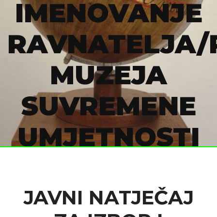
IMENOVANJE
RAVNATELJA/
MUZEJA
SUVREMENE
UMJETNOSTI
početna
novosti
javni natječaj za izbor i imenovanje ...
JAVNI NATJEČAJ