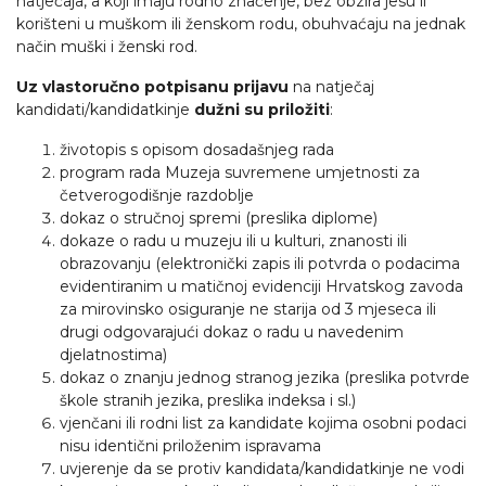
natječaja, a koji imaju rodno značenje, bez obzira jesu li
korišteni u muškom ili ženskom rodu, obuhvaćaju na jednak
način muški i ženski rod.
Uz vlastoručno potpisanu prijavu
na natječaj
kandidati/kandidatkinje
dužni su priložiti
:
životopis s opisom dosadašnjeg rada
program rada Muzeja suvremene umjetnosti za
četverogodišnje razdoblje
dokaz o stručnoj spremi (preslika diplome)
dokaze o radu u muzeju ili u kulturi, znanosti ili
obrazovanju (elektronički zapis ili potvrda o podacima
evidentiranim u matičnoj evidenciji Hrvatskog zavoda
za mirovinsko osiguranje ne starija od 3 mjeseca ili
drugi odgovarajući dokaz o radu u navedenim
djelatnostima)
dokaz o znanju jednog stranog jezika (preslika potvrde
škole stranih jezika, preslika indeksa i sl.)
vjenčani ili rodni list za kandidate kojima osobni podaci
nisu identični priloženim ispravama
uvjerenje da se protiv kandidata/kandidatkinje ne vodi