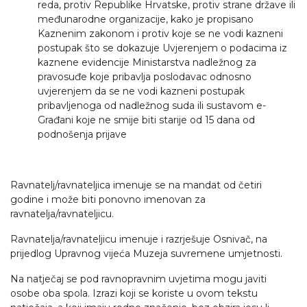
reda, protiv Republike Hrvatske, protiv strane države ili
međunarodne organizacije, kako je propisano
Kaznenim zakonom i protiv koje se ne vodi kazneni
postupak što se dokazuje Uvjerenjem o podacima iz
kaznene evidencije Ministarstva nadležnog za
pravosuđe koje pribavlja poslodavac odnosno
uvjerenjem da se ne vodi kazneni postupak
pribavljenoga od nadležnog suda ili sustavom e-
Građani koje ne smije biti starije od 15 dana od
podnošenja prijave
Ravnatelj/ravnateljica imenuje se na mandat od četiri
godine i može biti ponovno imenovan za
ravnatelja/ravnateljicu.
Ravnatelja/ravnateljicu imenuje i razrješuje Osnivač, na
prijedlog Upravnog vijeća Muzeja suvremene umjetnosti.
Na natječaj se pod ravnopravnim uvjetima mogu javiti
osobe oba spola. Izrazi koji se koriste u ovom tekstu