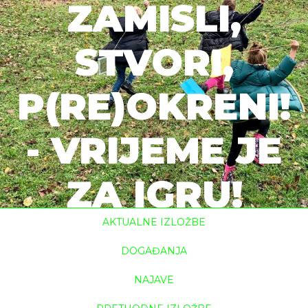
ZAMISLI,
STVORI,
P(RE)OKRENI!
- VRIJEME JE
ZA IGRU!
AKTUALNE IZLOŽBE
početna
ciklus kreativnih radionica zamisli, stvori,
p(re)okreni! - ...
DOGAĐANJA
NAJAVE