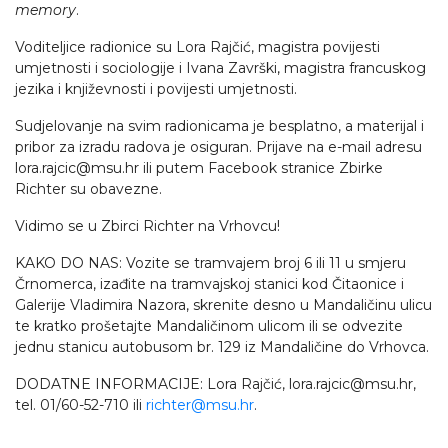
memory
.
Voditeljice radionice su Lora Rajčić, magistra povijesti
umjetnosti i sociologije i Ivana Završki, magistra francuskog
jezika i književnosti i povijesti umjetnosti.
Sudjelovanje na svim radionicama je besplatno, a materijal i
pribor za izradu radova je osiguran. Prijave na e-mail adresu
lora.rajcic@msu.hr ili putem Facebook stranice Zbirke
Richter su obavezne.
Vidimo se u Zbirci Richter na Vrhovcu!
KAKO DO NAS: Vozite se tramvajem broj 6 ili 11 u smjeru
Črnomerca, izađite na tramvajskoj stanici kod Čitaonice i
Galerije Vladimira Nazora, skrenite desno u Mandaličinu ulicu
te kratko prošetajte Mandaličinom ulicom ili se odvezite
jednu stanicu autobusom br. 129 iz Mandaličine do Vrhovca.
DODATNE INFORMACIJE: Lora Rajčić, lora.rajcic@msu.hr,
tel. 01/60-52-710 ili
richter@msu.hr
.