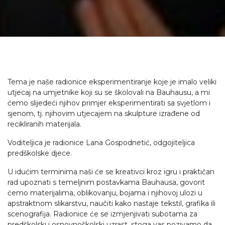
Tema je naše radionice eksperimentiranje koje je imalo veliki
utjecaj na umjetnike koji su se školovali na Bauhausu, a mi
ćemo slijedeći njihov primjer eksperimentirati sa svjetlom i
sjenom, tj. njihovim utjecajem na skulpture izrađene od
recikliranih materijala.
Voditeljica je radionice Lana Gospodnetić, odgojiteljica
predškolske djece.
U idućim terminima naši će se kreativci kroz igru i praktičan
rad upoznati s temeljnim postavkama Bauhausa, govorit
ćemo materijalima, oblikovanju, bojama i njihovoj ulozi u
apstraktnom slikarstvu, naučiti kako nastaje tekstil, grafika ili
scenografija. Radionice će se izmjenjivati subotama za
predškolski i osnovnoškolski uzrast, stoga vas pozivamo da