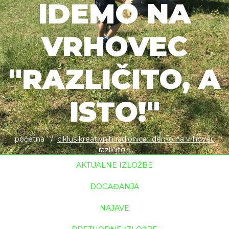
IDEMO NA
VRHOVEC
"RAZLIČITO, A
ISTO!"
početna
ciklus kreativnih radionica: idemo na vrhovec
"različito, ...
AKTUALNE IZLOŽBE
DOGAĐANJA
NAJAVE