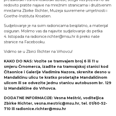
redovito pratite najave na mrežnim stranicama i društvenim
mrežama Zbirke Richter, Muzeja suvremene umjetnosti i
Goethe-Instituta Kroatien.
Sudjelovanje je na svim radionicama besplatno, a materijal
osiguran. Molimo vas da najavite sudjelovanje do petka
4. listopada na radionice.richter@msu.hr ili preko naše
stranice na Facebooku.
Vidimo se u Zbirci Richter na Vrhovcu!
KAKO DO NAS: Vozite se tramvajem broj 6 ili 11 u
smjeru Črnomerca, izađite na tramvajskoj stanici kod
Čitaonice i Galerije Vladimira Nazora, skrenite desno u
Mandaličinu ulicu te kratko prošetajte Mandaličinom
ulicom ili se odvezite jednu stanicu autobusom br. 129
iz Mandaličine do Vrhovca.
DODATNE INFORMACIJE: Vesna Meštrić, voditeljica
Zbirke Richter, vesna.mestric@msu.hr, tel. 01/60-52-
710 ili radionice.richter@msu.hr