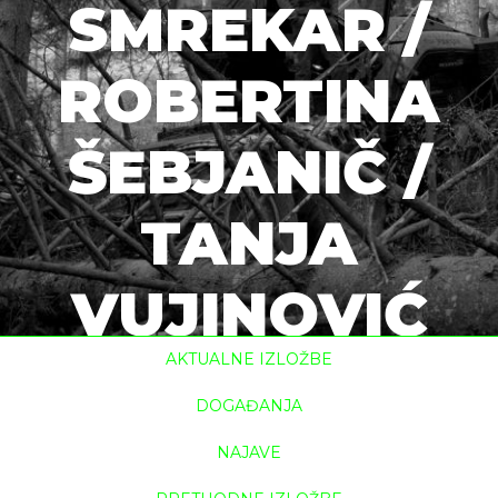
SMREKAR /
ROBERTINA
ŠEBJANIČ /
TANJA
VUJINOVIĆ
AKTUALNE IZLOŽBE
početna
novo doba - plateauresidue / maja smrekar /
robertina ...
DOGAĐANJA
NAJAVE