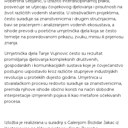
Robertina Šebjanič, u izrazito interdisciplinarnoj praksi,
posvećuje se utjecaju čovjekovog djelovanja i prisutnosti na
život različitih vodenih staništa. U istraživačkim projektima,
često surađuje sa znanstvenicima i drugim stručnjacima,
bavi se praćenjem i analiziranjem vodenih ekosustava, a
ishode prevodi u poetična umjetnička djela koja se često
temelje na posredovanom prikazu, zvuku, mirisu ili prijenosu
znanja.
Umjetnička djela Tanje Vujinović često su rezultat
promišljanja djelovanja kompleksnih društvenih,
gospodarskih i komunikacijskih sustava koje je čovječanstvo
postupno uspostavilo kroz različite stupnjeve industrijskih
revolucija u proteklih dvjesto godina. Umjetnica u
stvaralačkom procesu redovito surađuje sa znanstvenicima,
premda njihove ishode obično koristi na način slobodne
interpretacije izmjerenih pojava ili kao metafore očekivanih
procesa.
Izložba je realizirana u suradnji s Galerijom Božidar Jakac iz