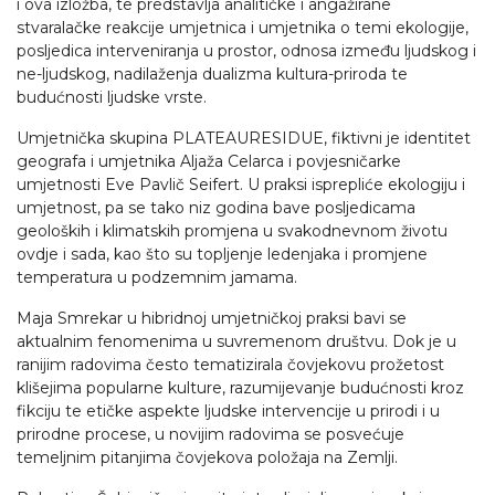
i ova izložba, te predstavlja analitičke i angažirane
stvaralačke reakcije umjetnica i umjetnika o temi ekologije,
posljedica interveniranja u prostor, odnosa između ljudskog i
ne-ljudskog, nadilaženja dualizma kultura-priroda te
budućnosti ljudske vrste.
Umjetnička skupina PLATEAURESIDUE, fiktivni je identitet
geografa i umjetnika Aljaža Celarca i povjesničarke
umjetnosti Eve Pavlič Seifert. U praksi isprepliće ekologiju i
umjetnost, pa se tako niz godina bave posljedicama
geoloških i klimatskih promjena u svakodnevnom životu
ovdje i sada, kao što su topljenje ledenjaka i promjene
temperatura u podzemnim jamama.
Maja Smrekar u hibridnoj umjetničkoj praksi bavi se
aktualnim fenomenima u suvremenom društvu. Dok je u
ranijim radovima često tematizirala čovjekovu prožetost
klišejima popularne kulture, razumijevanje budućnosti kroz
fikciju te etičke aspekte ljudske intervencije u prirodi i u
prirodne procese, u novijim radovima se posvećuje
temeljnim pitanjima čovjekova položaja na Zemlji.