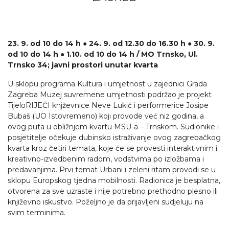
23. 9. od 10 do 14 h ● 24. 9. od 12.30 do 16.30 h ● 30. 9.
od 10 do 14 h ● 1.10. od 10 do 14 h / MO Trnsko, Ul.
Trnsko 34; javni prostori unutar kvarta
U sklopu programa Kultura i umjetnost u zajednici Grada
Zagreba Muzej suvremene umjetnosti podržao je projekt
TijeloRIJEČI knjževnice Neve Lukić i performerice Josipe
Bubaš (UO Istovremeno) koji provode već niz godina, a
ovog puta u obližnjem kvartu MSU-a – Trnskom. Sudionike i
posjetitelje očekuje dubinsko istraživanje ovog zagrebačkog
kvarta kroz četiri temata, koje će se provesti interaktivnim i
kreativno-izvedbenim radom, vodstvima po izložbama i
predavanjima. Prvi temat Urbani i zeleni ritam provodi se u
sklopu Europskog tjedna mobilnosti. Radionica je besplatna,
otvorena za sve uzraste i nije potrebno prethodno plesno ili
književno iskustvo. Poželjno je da prijavljeni sudjeluju na
svim terminima.