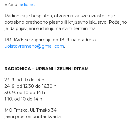
Više o
radionici
.
Radionica je besplatna, otvorena za sve uzraste i nije
potrebno prethodno plesno ili književno iskustvo. Poželjno
je da prijavljeni sudjeluju na svim terminima.
PRIJAVE se zaprimaju do 18. 9. na e-adresu
uoistovremeno@gmail.com
.
RADIONICA – URBANI I ZELENI RITAM
23. 9. od 10 do 14 h
24. 9. od 12.30 do 16.30 h
30. 9. od 10 do 14 h
1.10. od 10 do 14 h
MO Trnsko, Ul. Trnsko 34
javni prostori unutar kvarta