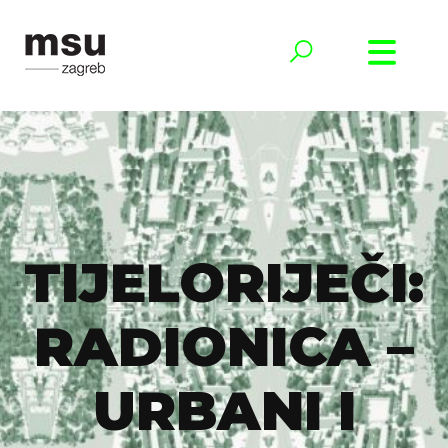
TIJELORIJEČI:
RADIONICA –
URBANI I