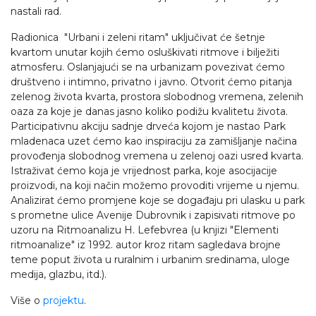
nastali rad.
Radionica "Urbani i zeleni ritam" uključivat će šetnje
kvartom unutar kojih ćemo osluškivati ritmove i bilježiti
atmosferu. Oslanjajući se na urbanizam povezivat ćemo
društveno i intimno, privatno i javno. Otvorit ćemo pitanja
zelenog života kvarta, prostora slobodnog vremena, zelenih
oaza za koje je danas jasno koliko podižu kvalitetu života.
Participativnu akciju sadnje drveća kojom je nastao Park
mladenaca uzet ćemo kao inspiraciju za zamišljanje načina
provođenja slobodnog vremena u zelenoj oazi usred kvarta.
Istraživat ćemo koja je vrijednost parka, koje asocijacije
proizvodi, na koji način možemo provoditi vrijeme u njemu.
Analizirat ćemo promjene koje se događaju pri ulasku u park
s prometne ulice Avenije Dubrovnik i zapisivati ritmove po
uzoru na Ritmoanalizu H. Lefebvrea (u knjizi "Elementi
ritmoanalize" iz 1992. autor kroz ritam sagledava brojne
teme poput života u ruralnim i urbanim sredinama, uloge
medija, glazbu, itd.).
Više o
projektu
.