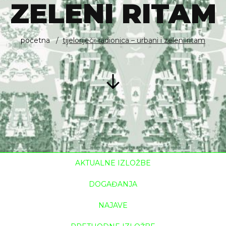
ZELENI RITAM
početna
tijeloriječi: radionica – urbani i zeleni ritam
AKTUALNE IZLOŽBE
DOGAĐANJA
NAJAVE