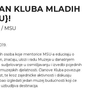
LAN KLUBA MLADIH
U}!
9. / MSU
019.
h osoba koje mentorice MSU-a educiraju o
i, značaju, ulozi i radu Muzeja u današnjem
sudjelovanje u osmišljavanju i izvedbi pojedinih
a muzejskih djelatnosti. Članove Kluba povezuje
t, te kroz zajedničke aktivnosti i diskusiju
ebao izgledati jedan muzej budućnosti koji će
uzbudljiva destinacija.