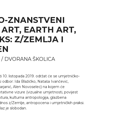
O-ZNANSTVENI
 ART, EARTH ART,
: Z/ZEMLJA I
EN
019. / DVORANA ŠKOLICA
10. listopada 2019. održat će se umjetničko-
i odbor: Ida Blažičko, Nataša Ivančević,
rjanić, Alen Novoselec) na kojem će
retativne vizure (vizualne umjetnosti, povijest
ktura, kulturna antropologija, glazbena
dnos z/Zemlje, antropocena i umjetničkih praksi.
laz je slobodan.