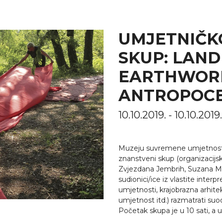
UMJETNIČK
SKUP: LAND
EARTHWORKS
ANTROPOC
10.10.2019. - 10.10.2
Muzeju suvremene umjetnosti 
znanstveni skup (organizacijsk
Zvjezdana Jembrih, Suzana Ma
sudionici/ice iz vlastite interp
umjetnosti, krajobrazna arhite
umjetnost itd.) razmatrati suo
Početak skupa je u 10 sati, a u