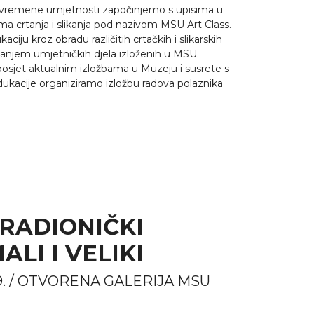
uvremene umjetnosti započinjemo s upisima u
a crtanja i slikanja pod nazivom MSU Art Class.
ciju kroz obradu različitih crtačkih i slikarskih
anjem umjetničkih djela izloženih u MSU.
osjet aktualnim izložbama u Muzeju i susrete s
ukacije organiziramo izložbu radova polaznika
 RADIONIČKI
LI I VELIKI
2019. / OTVORENA GALERIJA MSU