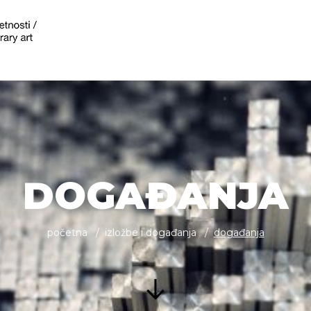
DOGAĐANJA
početna
izložbe i događanja
događanja