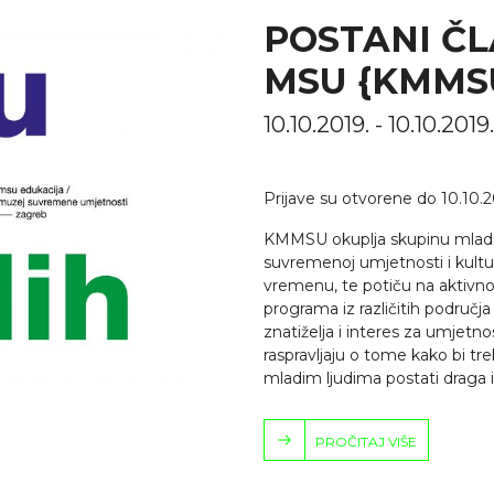
POSTANI Č
MSU {KMMS
10.10.2019. - 10.10.201
Prijave su otvorene do 10.10.2
KMMSU okuplja skupinu mladi
suvremenoj umjetnosti i kultur
vremenu, te potiču na aktivno 
programa iz različitih područj
znatiželja i interes za umjetnos
raspravljaju o tome kako bi tr
mladim ljudima postati draga i 
PROČITAJ VIŠE