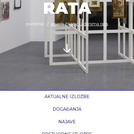
RATA
početna
arsenij žiljaev: u danima rata
AKTUALNE IZLOŽBE
DOGAĐANJA
NAJAVE