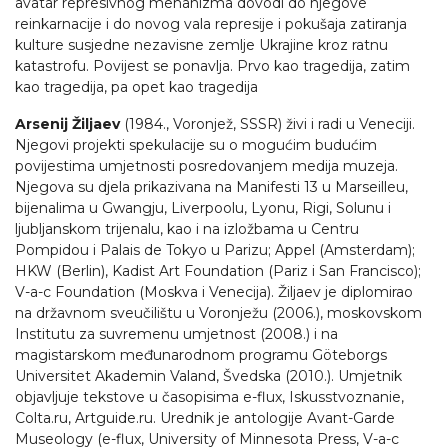
avatar represivnog mehanizma dovodi do njegove
reinkarnacije i do novog vala represije i pokušaja zatiranja
kulture susjedne nezavisne zemlje Ukrajine kroz ratnu
katastrofu. Povijest se ponavlja. Prvo kao tragedija, zatim
kao tragedija, pa opet kao tragedija
Arsenij Žiljaev
(1984., Voronjež, SSSR) živi i radi u Veneciji.
Njegovi projekti spekulacije su o mogućim budućim
povijestima umjetnosti posredovanjem medija muzeja.
Njegova su djela prikazivana na Manifesti 13 u Marseilleu,
bijenalima u Gwangju, Liverpoolu, Lyonu, Rigi, Solunu i
ljubljanskom trijenalu, kao i na izložbama u Centru
Pompidou i Palais de Tokyo u Parizu; Appel (Amsterdam);
HKW (Berlin), Kadist Art Foundation (Pariz i San Francisco);
V-a-c Foundation (Moskva i Venecija). Žiljaev je diplomirao
na državnom sveučilištu u Voronježu (2006.), moskovskom
Institutu za suvremenu umjetnost (2008.) i na
magistarskom međunarodnom programu Göteborgs
Universitet Akademin Valand, Švedska (2010.). Umjetnik
objavljuje tekstove u časopisima e-flux, Iskusstvoznanie,
Colta.ru, Artguide.ru. Urednik je antologije Avant-Garde
Museology (e-flux, University of Minnesota Press, V-a-c