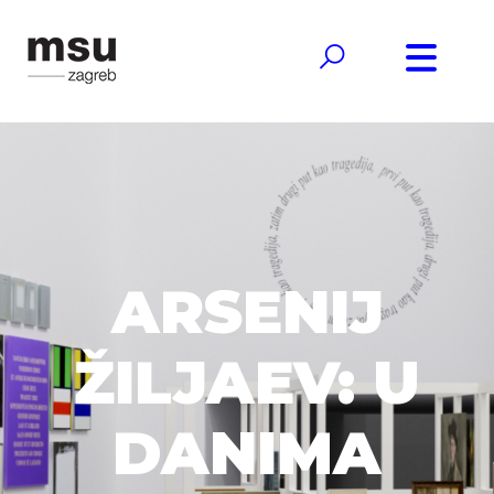
ARSENIJ
ŽILJAEV: U
DANIMA