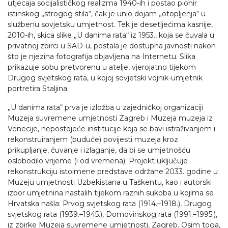
utjecaja socijalističkog realizma 1940-ih i postao pionir
istinskog „strogog stila“, čak je unio dojam „otopljenja“ u
službenu sovjetsku umjetnost. Tek je desetljećima kasnije,
2010-ih, skica slike „U danima rata“ iz 1953., koja se čuvala u
privatnoj zbirci u SAD-u, postala je dostupna javnosti nakon
što je njezina fotografija objavljena na Internetu. Slika
prikazuje sobu pretvorenu u atelje, vjerojatno tijekom
Drugog svjetskog rata, u kojoj sovjetski vojnik-umjetnik
portretira Staljina.
„U danima rata“ prva je izložba u zajedničkoj organizaciji
Muzeja suvremene umjetnosti Zagreb i Muzeja muzeja iz
Venecije, nepostojeće institucije koja se bavi istraživanjem i
rekonstruiranjem (buduće) povijesti muzeja kroz
prikupljanje, čuvanje i izlaganje, da bi se umjetnošću
oslobodilo vrijeme (i od vremena). Projekt uključuje
rekonstrukciju istoimene predstave održane 2033. godine u
Muzeju umjetnosti Uzbekistana u Taškentu, kao i autorski
izbor umjetnina nastalih tijekom raznih sukoba u kojima se
Hrvatska našla: Prvog svjetskog rata (1914.–1918.), Drugog
svjetskog rata (1939.–1945.), Domovinskog rata (1991.–1995.),
iz zbirke Muzeja suvremene umjetnosti, Zagreb. Osim toga,