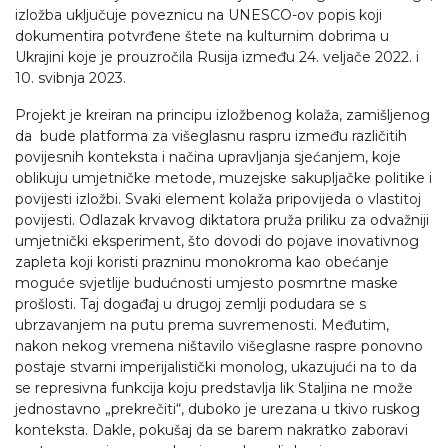
izložba uključuje poveznicu na UNESCO-ov popis koji
dokumentira potvrđene štete na kulturnim dobrima u
Ukrajini koje je prouzročila Rusija između 24. veljače 2022. i
10. svibnja 2023.
Projekt je kreiran na principu izložbenog kolaža, zamišljenog
da bude platforma za višeglasnu raspru između različitih
povijesnih konteksta i načina upravljanja sjećanjem, koje
oblikuju umjetničke metode, muzejske sakupljačke politike i
povijesti izložbi. Svaki element kolaža pripovijeda o vlastitoj
povijesti. Odlazak krvavog diktatora pruža priliku za odvažniji
umjetnički eksperiment, što dovodi do pojave inovativnog
zapleta koji koristi prazninu monokroma kao obećanje
moguće svjetlije budućnosti umjesto posmrtne maske
prošlosti. Taj događaj u drugoj zemlji podudara se s
ubrzavanjem na putu prema suvremenosti. Međutim,
nakon nekog vremena ništavilo višeglasne raspre ponovno
postaje stvarni imperijalistički monolog, ukazujući na to da
se represivna funkcija koju predstavlja lik Staljina ne može
jednostavno „prekrečiti“, duboko je urezana u tkivo ruskog
konteksta. Dakle, pokušaj da se barem nakratko zaboravi