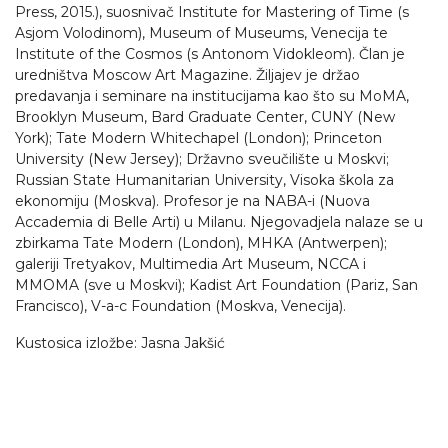
Press, 2015.), suosnivač Institute for Mastering of Time (s
Asjom Volodinom), Museum of Museums, Venecija te
Institute of the Cosmos (s Antonom Vidokleom). Član je
uredništva Moscow Art Magazine. Žiljajev je držao
predavanja i seminare na institucijama kao što su MoMA,
Brooklyn Museum, Bard Graduate Center, CUNY (New
York); Tate Modern Whitechapel (London); Princeton
University (New Jersey); Državno sveučilište u Moskvi;
Russian State Humanitarian University, Visoka škola za
ekonomiju (Moskva). Profesor je na NABA-i (Nuova
Accademia di Belle Arti) u Milanu. Njegovadjela nalaze se u
zbirkama Tate Modern (London), MHKA (Antwerpen);
galeriji Tretyakov, Multimedia Art Museum, NCCA i
MMOMA (sve u Moskvi); Kadist Art Foundation (Pariz, San
Francisco), V-a-c Foundation (Moskva, Venecija).
Kustosica izložbe: Jasna Jakšić