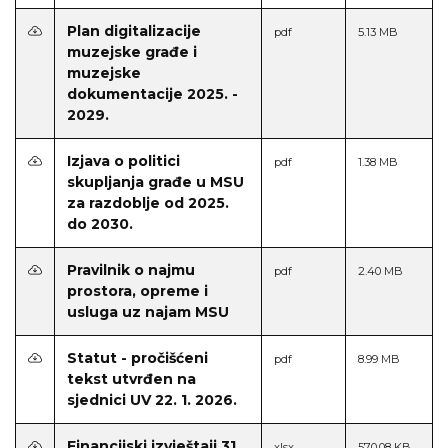
Plan digitalizacije
pdf
5.13 MB
muzejske građe i
muzejske
dokumentacije 2025. -
2029.
Izjava o politici
pdf
1.38 MB
skupljanja građe u MSU
za razdoblje od 2025.
do 2030.
Pravilnik o najmu
pdf
2.40 MB
prostora, opreme i
usluga uz najam MSU
Statut - pročišćeni
pdf
8.99 MB
tekst utvrđen na
sjednici UV 22. 1. 2026.
Financijski izvještaji 31.
xlsx
570.08 KB