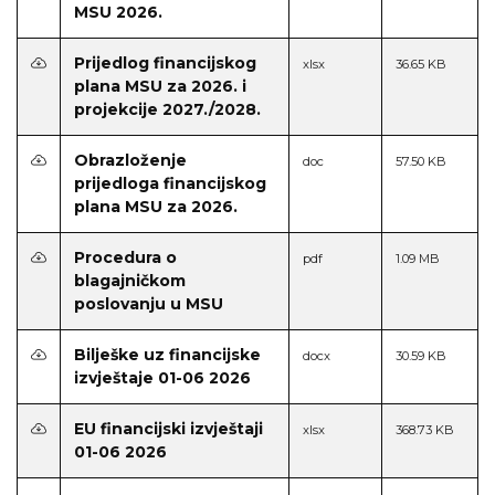
MSU 2026.
Prijedlog financijskog
xlsx
36.65 KB
plana MSU za 2026. i
projekcije 2027./2028.
Obrazloženje
doc
57.50 KB
prijedloga financijskog
plana MSU za 2026.
Procedura o
pdf
1.09 MB
blagajničkom
poslovanju u MSU
Bilješke uz financijske
docx
30.59 KB
izvještaje 01-06 2026
EU financijski izvještaji
xlsx
368.73 KB
01-06 2026