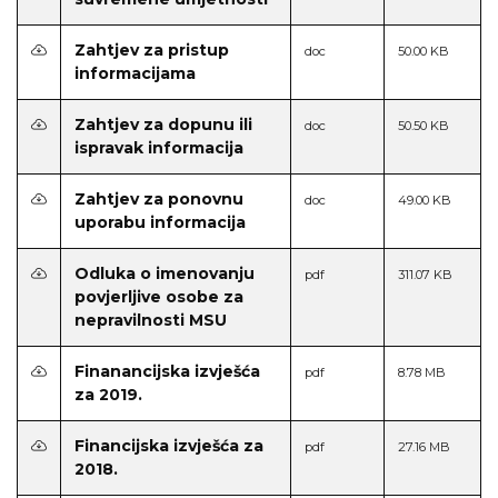
Zahtjev za pristup
doc
50.00 KB
informacijama
Zahtjev za dopunu ili
doc
50.50 KB
ispravak informacija
Zahtjev za ponovnu
doc
49.00 KB
uporabu informacija
Odluka o imenovanju
pdf
311.07 KB
povjerljive osobe za
nepravilnosti MSU
Finanancijska izvješća
pdf
8.78 MB
za 2019.
Financijska izvješća za
pdf
27.16 MB
2018.