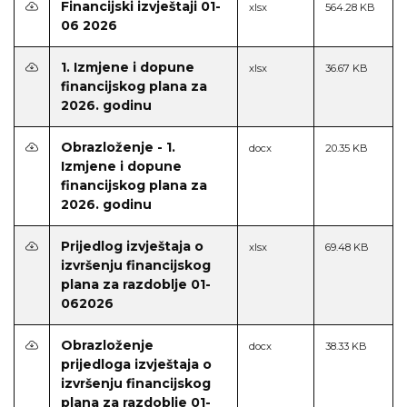
Financijski izvještaji 01-
xlsx
564.28 KB
06 2026
1. Izmjene i dopune
xlsx
36.67 KB
financijskog plana za
2026. godinu
Obrazloženje - 1.
docx
20.35 KB
Izmjene i dopune
financijskog plana za
2026. godinu
Prijedlog izvještaja o
xlsx
69.48 KB
izvršenju financijskog
plana za razdoblje 01-
062026
Obrazloženje
docx
38.33 KB
prijedloga izvještaja o
izvršenju financijskog
plana za razdoblje 01-