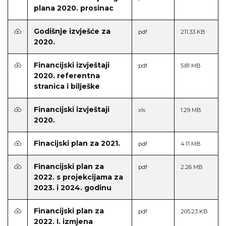
plana 2020. prosinac
Godišnje izvješće za
pdf
211.33 KB
2020.
Financijski izvještaji
pdf
5.81 MB
2020. referentna
stranica i bilješke
Financijski izvještaji
xls
1.29 MB
2020.
Finacijski plan za 2021.
pdf
4.11 MB
Financijski plan za
pdf
2.26 MB
2022. s projekcijama za
2023. i 2024. godinu
Financijski plan za
pdf
205.23 KB
2022. I. izmjena