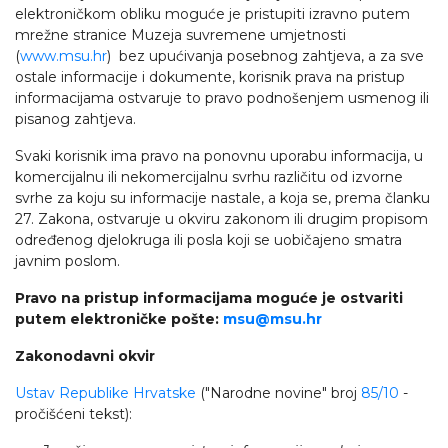
elektroničkom obliku moguće je pristupiti izravno putem
mrežne stranice Muzeja suvremene umjetnosti
(
www.msu.hr
) bez upućivanja posebnog zahtjeva, a za sve
ostale informacije i dokumente, korisnik prava na pristup
informacijama ostvaruje to pravo podnošenjem usmenog ili
pisanog zahtjeva.
Svaki korisnik ima pravo na ponovnu uporabu informacija, u
komercijalnu ili nekomercijalnu svrhu različitu od izvorne
svrhe za koju su informacije nastale, a koja se, prema članku
27. Zakona, ostvaruje u okviru zakonom ili drugim propisom
određenog djelokruga ili posla koji se uobičajeno smatra
javnim poslom.
Pravo na pristup informacijama moguće je ostvariti
putem elektroničke pošte:
msu@msu.hr
Zakonodavni okvir
Ustav Republike Hrvatske
("Narodne novine" broj
85/10
-
pročišćeni tekst):