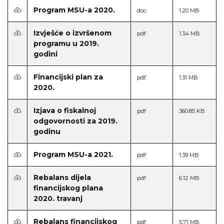
Program MSU-a 2020.
doc
1.20 MB
Izvješće o izvršenom
pdf
1.34 MB
programu u 2019.
godini
Financijski plan za
pdf
1.31 MB
2020.
Izjava o fiskalnoj
pdf
360.85 KB
odgovornosti za 2019.
godinu
Program MSU-a 2021.
pdf
1.39 MB
Rebalans dijela
pdf
6.12 MB
financijskog plana
2020. travanj
Rebalans financijskog
pdf
5.71 MB