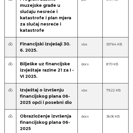
muzejske građe u
slučaju nesreće i
katastrofe i plan mjera
za slučaj nesreće i
katastrofe
Financijski izvješaji 30.
xlsx
557.64 KB
6. 2025.
Bilješke uz financijske
docx
8.70 KB
izvještaje razine 21 za I -
VI 2025.
Izvještaj o izvršenju
xlsx
79.22 KB
financijskog plana 06-
2025 opći i posebni dio
Obrazloženje izvršenja
docx
36.06 KB
financijskog plana 06-
2025