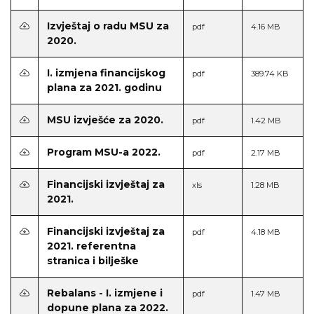
Izvještaj o radu MSU za
pdf
4.16 MB
2020.
I. izmjena financijskog
pdf
389.74 KB
plana za 2021. godinu
MSU izvješće za 2020.
pdf
1.42 MB
Program MSU-a 2022.
pdf
2.17 MB
Financijski izvještaj za
xls
1.28 MB
2021.
Financijski izvještaj za
pdf
4.18 MB
2021. referentna
stranica i bilješke
Rebalans - I. izmjene i
pdf
1.47 MB
dopune plana za 2022.