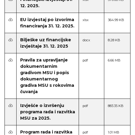
12. 2025.
EU izvjestaj po izvorima
xlsx
364.99 KB
financiranja 31. 12. 2025.
Bilješke uz financijske
docx
8.28 KB
izvještaje 31. 12. 2025
Pravila za upravljanje
pdf
6.66 MB
dokumentarnim
gradivom MSU i popis
dokumentarnog
gradiva MSU s rokovima
čuvanja
Izvješće o izvršenju
pdf
883.35 KB
programa rada i razvitka
MSU za 2025.
Program rada i razvitka
pdf
1.01 MB