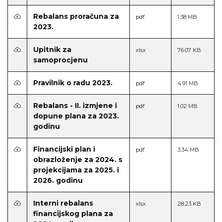
Rebalans proračuna za
pdf
1.38 MB
2023.
Upitnik za
xlsx
76.07 KB
samoprocjenu
Pravilnik o radu 2023.
pdf
4.91 MB
Rebalans - II. izmjene i
pdf
1.02 MB
dopune plana za 2023.
godinu
Financijski plan i
pdf
3.34 MB
obrazloženje za 2024. s
projekcijama za 2025. i
2026. godinu
Interni rebalans
xlsx
28.23 KB
financijskog plana za