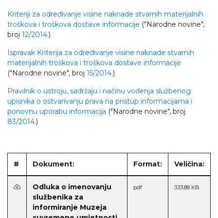
Kriteriji za određivanje visine naknade stvarnih materijalnih
troškova i troškova dostave informacije
("Narodne novine",
broj
12/2014.
)
Ispravak Kriterija za određivanje visine naknade stvarnih
materijalnih troškova i troškova dostave informacije
("Narodne novine", broj
15/2014.
)
Pravilnik o ustroju, sadržaju i načinu vođenja službenog
upisnika o ostvarivanju prava na pristup informacijama i
ponovnu uporabu informacija
("Narodne novine", broj
83/2014
.)
#
Dokument:
Format:
Veličina:
Odluka o imenovanju
pdf
333.88 KB
službenika za
informiranje Muzeja
suvremene umjetnosti