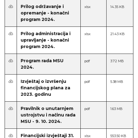
Prilog održavanje i
xlsx
14.35 KB
opremanje - konačni
program 2024.
Prilog administracija i
xlsx
21.43 KB
upravljanje - konačni
program 2024.
Program rada MSU
pdf
3.72 MB
2024.
Izvještaj o izvršenju
pdf
5.38 MB
financijskog plana za
2023. godinu
Pravilnik o unutarnjem
pdf
1.63 MB
ustrojstvu i načinu rada
MSU - 9. 10. 2024.
Financijski izvještaji 31.
xlsx
553.50 KB