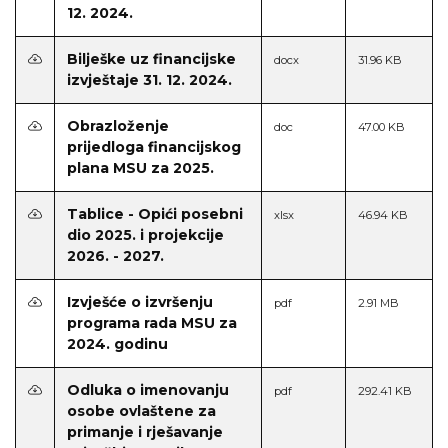
12. 2024.
Bilješke uz financijske
docx
31.96 KB
izvještaje 31. 12. 2024.
Obrazloženje
doc
47.00 KB
prijedloga financijskog
plana MSU za 2025.
Tablice - Opići posebni
xlsx
46.94 KB
dio 2025. i projekcije
2026. - 2027.
Izvješće o izvršenju
pdf
2.91 MB
programa rada MSU za
2024. godinu
Odluka o imenovanju
pdf
292.41 KB
osobe ovlaštene za
primanje i rješavanje