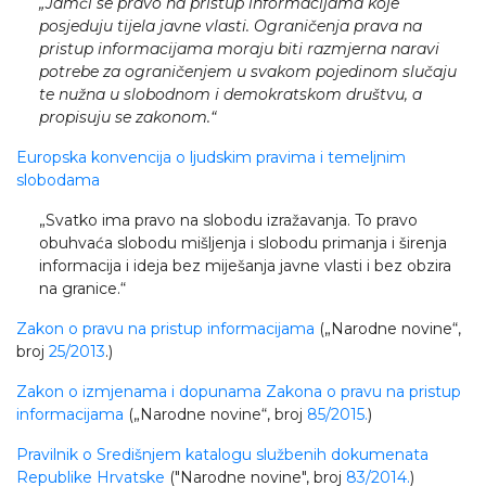
„Jamči se pravo na pristup informacijama koje
posjeduju tijela javne vlasti. Ograničenja prava na
pristup informacijama moraju biti razmjerna naravi
potrebe za ograničenjem u svakom pojedinom slučaju
te nužna u slobodnom i demokratskom društvu, a
propisuju se zakonom.“
Europska konvencija o ljudskim pravima i temeljnim
slobodama
„Svatko ima pravo na slobodu izražavanja. To pravo
obuhvaća slobodu mišljenja i slobodu primanja i širenja
informacija i ideja bez miješanja javne vlasti i bez obzira
na granice.“
Zakon o pravu na pristup informacijama
(„Narodne novine“,
broj
25/2013
.)
Zakon o izmjenama i dopunama Zakona o pravu na pristup
informacijama
(„Narodne novine“, broj
85/2015.
)
Pravilnik o Središnjem katalogu službenih dokumenata
Republike Hrvatske
("Narodne novine", broj
83/2014.
)