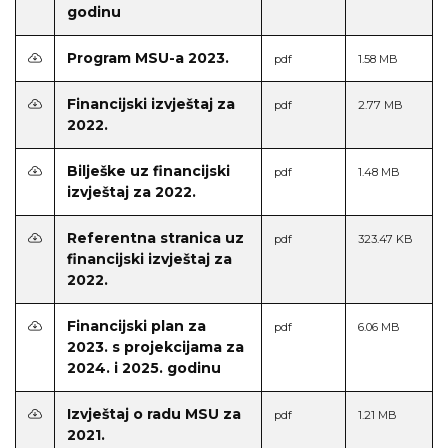
godinu
Program MSU-a 2023.
pdf
1.58 MB
Financijski izvještaj za
pdf
2.77 MB
2022.
Bilješke uz financijski
pdf
1.48 MB
izvještaj za 2022.
Referentna stranica uz
pdf
323.47 KB
financijski izvještaj za
2022.
Financijski plan za
pdf
6.06 MB
2023. s projekcijama za
2024. i 2025. godinu
Izvještaj o radu MSU za
pdf
1.21 MB
2021.