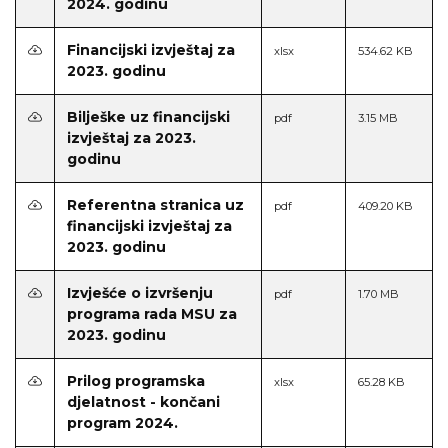
2024. godinu
Financijski izvještaj za
xlsx
534.62 KB
2023. godinu
Bilješke uz financijski
pdf
3.15 MB
izvještaj za 2023.
godinu
Referentna stranica uz
pdf
409.20 KB
financijski izvještaj za
2023. godinu
Izvješće o izvršenju
pdf
1.70 MB
programa rada MSU za
2023. godinu
Prilog programska
xlsx
65.28 KB
djelatnost - končani
program 2024.