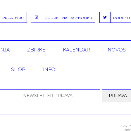
 PRIJATELJU
PODIJELI NA FACEBOOKU
PODIJELI 
ANJA
ZBIRKE
KALENDAR
NOVOSTI
SHOP
INFO
AVEN
+385