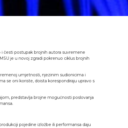
ao i česti postupak brojnih autora suvremene
MSU je u novoj zgradi pokrenuo ciklus brojnih
vremenoj umjetnosti, njezinim sudionicima i
ma se oni koriste, doista korespondiraju upravo s
jom, predstavlja brojne mogućnosti poslovanja
fomansa.
produkciji pojedine izložbe ili performansa daju