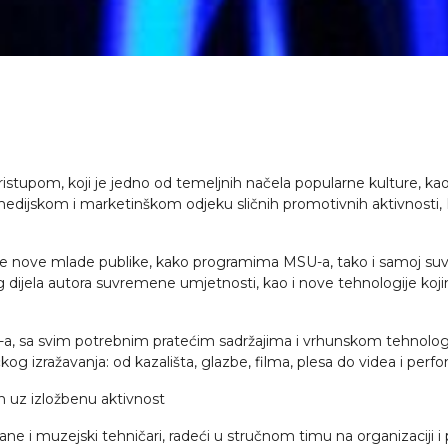
pristupom, koji je jedno od temeljnih načela popularne kulture, k
medijskom i marketinškom odjeku sličnih promotivnih aktivnosti, 
enje nove mlade publike, kako programima MSU-a, tako i samoj su
 dijela autora suvremene umjetnosti, kao i nove tehnologije koji
, sa svim potrebnim pratećim sadržajima i vrhunskom tehnologi
ičkog izražavanja: od kazališta, glazbe, filma, plesa do videa i per
ih uz izložbenu aktivnost
ne i muzejski tehničari, radeći u stručnom timu na organizaciji i 