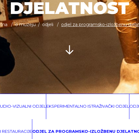
DJELATNOST
tna
o muzeju
odjeli
odjel za programsko-izložbenu djela
UDIO-VIZUALNI ODJEL
EKSPERIMENTALNO ISTRAŽIVAČKI ODJEL
ODJ
 I RESTAURACIJE
ODJEL ZA PROGRAMSKO-IZLOŽBENU DJELATN