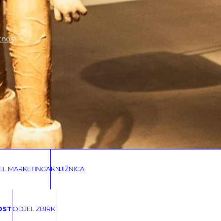
tnost
EL MARKETINGA
KNJIŽNICA
OST
ODJEL ZBIRKI