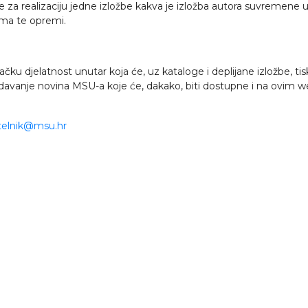
e za realizaciju jedne izložbe kakva je izložba autora suvremene 
lima te opremi.
ku djelatnost unutar koja će, uz kataloge i deplijane izložbe, tiskat
izdavanje novina MSU-a koje će, dakako, biti dostupne i na ovim 
telnik@msu.hr