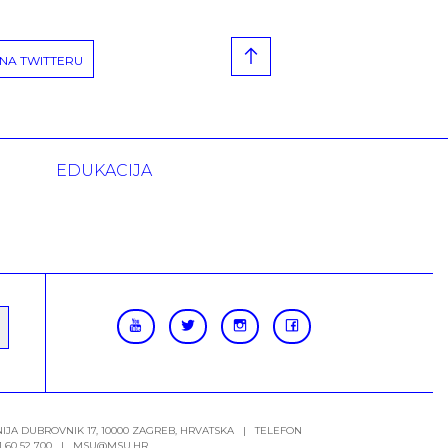
NA TWITTERU
EDUKACIJA
IJA DUBROVNIK 17, 10000 ZAGREB, HRVATSKA | TELEFON
 1 60 52 700 |
MSU@MSU.HR