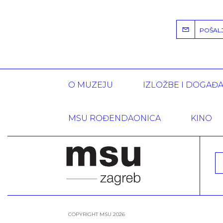
POŠALJI
O MUZEJU
IZLOŽBE I DOGAĐ
MSU ROĐENDAONICA
KINO
COPYRIGHT MSU 2026