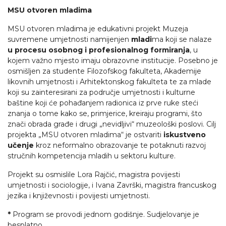
MSU otvoren mladima
MSU otvoren mladima je edukativni projekt Muzeja
suvremene umjetnosti namijenjen
mladi
ma koji se nalaze
u procesu osobnog i profesionalnog formiranja
, u
kojem važno mjesto imaju obrazovne institucije. Posebno je
osmišljen za studente Filozofskog fakulteta, Akademije
likovnih umjetnosti i Arhitektonskog fakulteta te za mlade
koji su zainteresirani za područje umjetnosti i kulturne
baštine koji će pohađanjem radionica iz prve ruke steći
znanja o tome kako se, primjerice, kreiraju programi, što
znači obrada građe i drugi „nevidljivi“ muzeološki poslovi. Cilj
projekta „MSU otvoren mladima“ je ostvariti
iskustveno
učenje
kroz neformalno obrazovanje te potaknuti razvoj
stručnih kompetencija mladih u sektoru kulture.
Projekt su osmislile Lora Rajčić, magistra povijesti
umjetnosti i sociologije, i Ivana Završki, magistra francuskog
jezika i književnosti i povijesti umjetnosti.
*
Program se provodi jednom godišnje. Sudjelovanje je
besplatno.