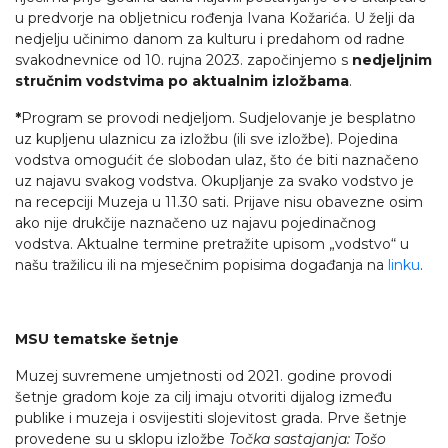
u predvorje na obljetnicu rođenja Ivana Kožarića. U želji da
nedjelju učinimo danom za kulturu i predahom od radne
svakodnevnice od 10. rujna 2023. započinjemo s
nedjeljnim
stručnim vodstvima po aktualnim izložbama
.
*
Program se provodi nedjeljom. Sudjelovanje je besplatno
uz kupljenu ulaznicu za izložbu (ili sve izložbe). Pojedina
vodstva omogućit će slobodan ulaz, što će biti naznačeno
uz najavu svakog vodstva. Okupljanje za svako vodstvo je
na recepciji Muzeja u 11.30 sati. Prijave nisu obavezne osim
ako nije drukčije naznačeno uz najavu pojedinačnog
vodstva. Aktualne termine pretražite upisom „vodstvo“ u
našu tražilicu ili na mjesečnim popisima događanja na
linku
.
MSU tematske šetnje
Muzej suvremene umjetnosti od 2021. godine provodi
šetnje gradom koje za cilj imaju otvoriti dijalog između
publike i muzeja i osvijestiti slojevitost grada. Prve šetnje
provedene su u sklopu izložbe
Točka sastajanja: Tošo