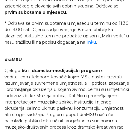
zajedničkog djelovanja svih dobnih skupina. Održava se
prvim subotama u mjesecu
.
*
Održava se prvim subotama u mjesecu u terminu od 11.30
do 13.00 sati. Cijena sudjelovanja je 8 eura (obiteljska
ulaznica). Aktualne termine pretražite upisom „Mali i veliki“ u
našu tražilicu ili na popisu događanja na
linku
.
draMSU
Cjelogodišnji
dramsko-medijacijski program
s
voditeljicom Jelenom Kovačić kojim MSU nastoji razvijati
razumijevanje suvremene umjetnosti, ali i poticati zapažanje
i promišljanje okruženja u kojem živimo, čemu su umjetnički
radovi iz zbirke Muzeja poticaj. Kritičkim promišljanjem i
interpretacijom muzejske zbirke, institucije i njenog
okruženja, želimo ukinuti pasivnu konzumaciju umjetnosti,
ali i drugih sadržaja. Programi poput draMSU našu će
najmlađu publiku težiti učiniti angažiranim sudionicima
muzejsko-društvenih procesa kroz dramsko-kreativan rad.