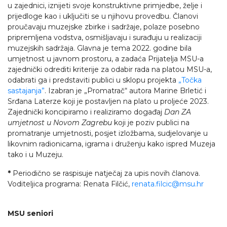
u zajednici, iznijeti svoje konstruktivne primjedbe, želje i
prijedloge kao i uključiti se u njihovu provedbu. Članovi
proučavaju muzejske zbirke i sadržaje, polaze posebno
pripremljena vodstva, osmišljavaju i surađuju u realizaciji
muzejskih sadržaja. Glavna je tema 2022. godine bila
umjetnost u javnom prostoru, a zadaća Prijatelja MSU-a
zajednički odrediti kriterije za odabir rada na platou MSU-a,
odabrati ga i predstaviti publici u sklopu projekta
„Točka
sastajanja”
. Izabran je „Promatrač“ autora Marine Brletić i
Srđana Laterze koji je postavljen na plato u proljeće 2023.
Zajednički koncipiramo i realiziramo događaj
Dan ZA
umjetnost u Novom Zagrebu
koji je poziv publici na
promatranje umjetnosti, posjet izložbama, sudjelovanje u
likovnim radionicama, igrama i druženju kako ispred Muzeja
tako i u Muzeju.
*
Periodično se raspisuje natječaj za upis novih članova.
Voditeljica programa: Renata Filčić,
renata.filcic@msu.hr
MSU seniori