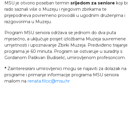
MSU je otvorio poseban termin
srijedom za seniore
koji bi
rado saznali više o Muzeju i njegovim zbirkama te
prijepodneva povremeno provodili u ugodnim druženjima i
razgovorima u Muzeju.
Program MSU seniora održava se jednom do dva puta
mjesečno, a uključuje posjet izložbama Muzeja suvremene
umjetnosti i upoznavanje Zbirki Muzeja. Predviđeno trajanje
programa je 60 minuta. Program se ostvaruje u suradnji s
Gordanom Paškvan Budiselić, umirovljenom profesoricom.
*
Zainteresirani umirovljenici mogu se najaviti za dolazak na
programe i primanje informacije programa MSU seniora
mailom na
renata.filcic@msu.hr