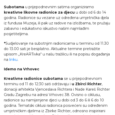
Subotama
u prijepodnevnim satima organiziramo
kreativne likovne radionice za djecu
u dobi od 6 do 14
godina. Radionice su vezane uz određena umjetnička djela
iz fundusa Muzeja, ili pak uz radove na izložbama, te pružaju
zabavno i edukativno iskustvo našim najmlađim
posjetiteljima.
*
Sudjelovanje na subotnjim radionicama u terminu od 11.30
do 13.00 sati je besplatno. Aktualne termine pretražite
upisom „KreARTivka“ u našu tražilicu ili na popisu događanja
na
linku
.
Idemo na Vrhovec
Kreativne radionice subotama
se u prijepodnevnom
terminu od 11 do 12:30 sati održavaju i
u Zbirci Richter
,
donaciji arhitekta Vjenceslava Richtera i Nade Kareš Richter
Gradu Zagrebu na adresi Vrhovec 38. Ovisno o ciklusu,
radionice su namijenjene djeci u dobi od 3 do 6 ili 6 do 10
godina. Tematski ciklusi radionica posvećeni su određenim
umjetničkim djelima iz Zbirke Richter, odnosno inspirirani