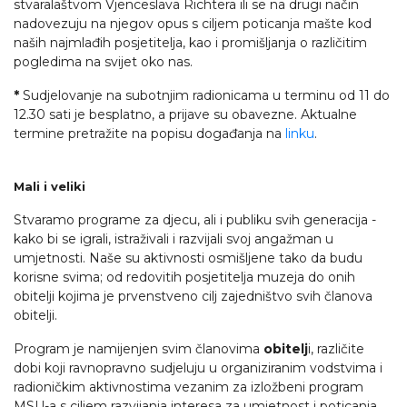
stvaralaštvom Vjenceslava Richtera ili se na drugi način
nadovezuju na njegov opus s ciljem poticanja mašte kod
naših najmlađih posjetitelja, kao i promišljanja o različitim
pogledima na svijet oko nas.
*
Sudjelovanje na subotnjim radionicama u terminu od 11 do
12.30 sati je besplatno, a prijave su obavezne. Aktualne
termine pretražite na popisu događanja na
linku
.
Mali i veliki
Stvaramo programe za djecu, ali i publiku svih generacija -
kako bi se igrali, istraživali i razvijali svoj angažman u
umjetnosti. Naše su aktivnosti osmišljene tako da budu
korisne svima; od redovitih posjetitelja muzeja do onih
obitelji kojima je prvenstveno cilj zajedništvo svih članova
obitelji.
Program je namijenjen svim članovima
obitelj
i, različite
dobi koji ravnopravno sudjeluju u organiziranim vodstvima i
radioničkim aktivnostima vezanim za izložbeni program
MSU-a s ciljem razvijanja interesa za umjetnost i poticanja