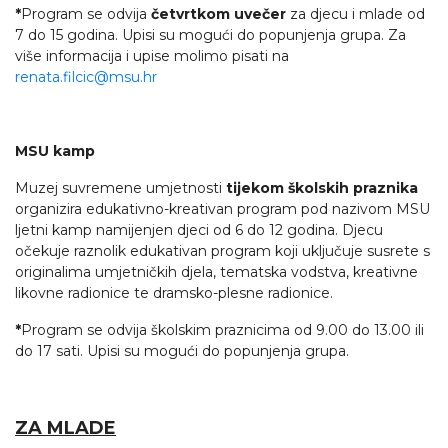
*
Program se odvija
četvrtkom uvečer
za djecu i mlade od
7 do 15 godina. Upisi su mogući do popunjenja grupa. Za
više informacija i upise molimo pisati na
renata.filcic@msu.hr
MSU kamp
Muzej suvremene umjetnosti
tijekom školskih praznika
organizira edukativno-kreativan program pod nazivom MSU
ljetni kamp namijenjen djeci od 6 do 12 godina. Djecu
očekuje raznolik edukativan program koji uključuje susrete s
originalima umjetničkih djela, tematska vodstva, kreativne
likovne radionice te dramsko-plesne radionice.
*
Program se odvija školskim praznicima od 9.00 do 13.00 ili
do 17 sati. Upisi su mogući do popunjenja grupa.
ZA MLADE