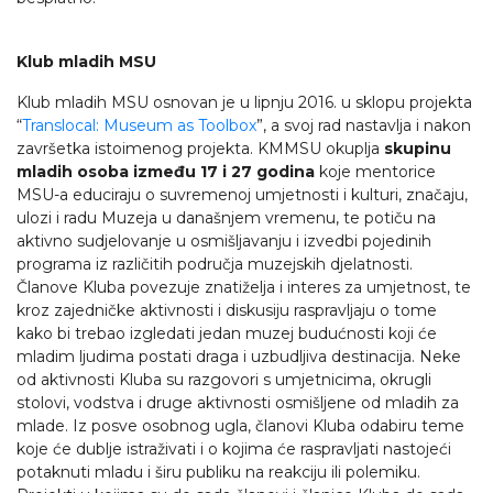
Klub mladih MSU
Klub mladih MSU osnovan je u lipnju 2016. u sklopu projekta
“
Translocal: Museum as Toolbox
”, a svoj rad nastavlja i nakon
završetka istoimenog projekta. KMMSU okuplja
skupinu
mladih osoba između 17 i 27 godina
koje mentorice
MSU-a educiraju o suvremenoj umjetnosti i kulturi, značaju,
ulozi i radu Muzeja u današnjem vremenu, te potiču na
aktivno sudjelovanje u osmišljavanju i izvedbi pojedinih
programa iz različitih područja muzejskih djelatnosti.
Članove Kluba povezuje znatiželja i interes za umjetnost, te
kroz zajedničke aktivnosti i diskusiju raspravljaju o tome
kako bi trebao izgledati jedan muzej budućnosti koji će
mladim ljudima postati draga i uzbudljiva destinacija. Neke
od aktivnosti Kluba su razgovori s umjetnicima, okrugli
stolovi, vodstva i druge aktivnosti osmišljene od mladih za
mlade. Iz posve osobnog ugla, članovi Kluba odabiru teme
koje će dublje istraživati i o kojima će raspravljati nastojeći
potaknuti mladu i širu publiku na reakciju ili polemiku.