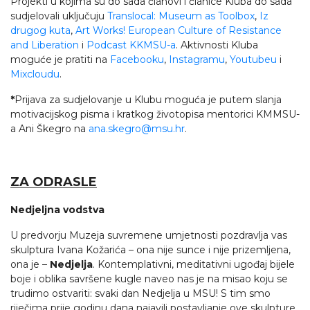
Projekti u kojima su do sada članovi i članice Kluba do sada
sudjelovali uključuju
Translocal: Museum as Toolbox
,
Iz
drugog kuta
,
Art Works! European Culture of Resistance
and Liberation
i
Podcast KKMSU-a
. Aktivnosti Kluba
moguće je pratiti na
Facebooku
,
Instagramu
,
Youtubeu
i
Mixcloudu
.
*
Prijava za sudjelovanje u Klubu moguća je putem slanja
motivacijskog pisma i kratkog životopisa mentorici KMMSU-
a Ani Škegro na
ana.skegro@msu.hr
.
ZA ODRASLE
Nedjeljna vodstva
U predvorju Muzeja suvremene umjetnosti pozdravlja vas
skulptura Ivana Kožarića – ona nije sunce i nije prizemljena,
ona je –
Nedjelja
. Kontemplativni, meditativni ugođaj bijele
boje i oblika savršene kugle naveo nas je na misao koju se
trudimo ostvariti: svaki dan Nedjelja u MSU! S tim smo
riječima prije godinu dana najavili postavljanje ove skulpture