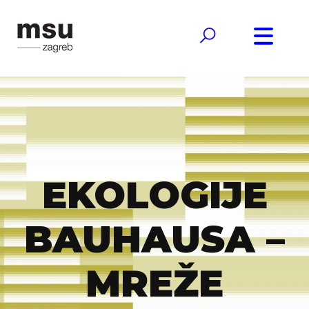
EKOLOGIJE
BAUHAUSA –
MREŽE