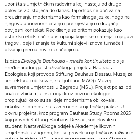
uporišta s umjetničkim radovima koji nastaju od druge
polovice 20. stoljeća do danas. Taj odnos ne počiva na
preuzimanju modernizma kao formalnoga jezika, nego na
njegovu ponovnom čitanju i premještanju u drugačiji
povijesni kontekst. Recikliranje se pritom pokazuje kao
estetski i etički način postupanja kojim se materijal i njegovi
tragovi, ideje i znanje te kulturni slojevi iznova tumače i
otvaraju prema novim značenjima.
Izložba
Ekologije Bauhausa – mreže kontinuiteta
dio je
međunarodnoga istraživačkoga projekta Bauhaus
Ecologies, koji provode Stiftung Bauhaus Dessau, Muzej za
arhitekturu i oblikovanje u Ljubljani (MAO) i Muzej
suvremene umjetnosti u Zagrebu (MSU). Projekt polazi od
analize zbirki triju institucija kroz prizmu ekologije,
propitujući kako su se ideje modernizma oblikovale,
cirkulirale i prenosile u suvremene umjetničke prakse. U
okviru projekta, kroz program Bauhaus Study Rooms 2025
koji provodi Stiftung Bauhaus Dessau, sudjelovali su
studenti Nastavničkoga odsjeka Akademije likovnih
umjetnosti u Zagrebu, koji su proveli umjetničko istraživanje