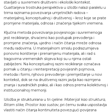
stavljati u suvremeni društveni i ekološki kontekst.
Guattarijeva trostruka perspektiva u izložbi nalazi paralelu u
trima razinama povezivanja umjetničkih radova –
materijalnoj, konceptualnoj i društvenoj – kroz koje se prate
promjene materijala, odnosa i značenja tijekom vremena.
Ključna metoda povezivanja povijesnoga i suvremenoga
jest recikliranje, shvaćeno kao postupak prevođenja i
promjene značenja, ujedno i način čitanja mreže odnosa
među radovima. U materijalnom smislu podrazumijeva
ponovno korištenje i prenamjenu materijala, ali i rad s
tragovima vremenskih slojeva koji su u njima ostali
zabilježeni. Na konceptualnoj razini recikliranje označava
pomak u čitanju i reinterpretaciji povijesnih pojmova,
metoda i formi, njihovo prevođenje i premještanje u novi
kontekst, dok se na društvenoj razini javlja kao razmjena
znanja i suradničkih praksi, ali i kao odnos prema kolektivnoj i
institucionalnoj memoriji.
Izložba je strukturirana u tri cjeline:
Materijal kao struktura,
Ritam slike, Prostor kao sustav
, pri čemu svaka uspostavlja
vlastiti način čitanja kontinuiteta povezujući povijesna