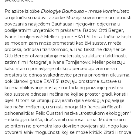
svakodnevice.
Polazište izložbe
Ekologije Bauhausa – mreže kontinuiteta
umjetnički su radovi iz zbirke Muzeja suvremene umjetnosti
povezani s nasljeđem Bauhausa i njegovim odjecima u
poslijeratnim umjetničkim praksama. Radovi Otti Berger,
Ivane Tomljenović Meller i grupe EXAT 51 tri su točke iz kojih
se modernizam može promatrati kao živi sustav, mreža
procesa, odnosa i transformacija. Rad tekstilne dizajnerice
Otti Berger otvara pitanja materijala, strukture i taktilnosti,
zatim film i fotografije Ivane Tomljenović Meller pokazuju
kako ritam i ponavljanje oblikuju percepciju vremena i
prostora te odnos svakodnevice prema prirodnim ciklusima,
dok članovi grupe EXAT 51 razvijaju prostorne sustave u
kojima oblikovanje postaje metoda organizacije prostora
kao sustava odnosa i načina na koji se prostor gradi, koristi i
dijeli. U tom se čitanju povijesnih djela ekologija pojavljuje
kao način mišljenja, u smislu onoga što francuski filozof i
psihoanalitičar Félix Guattari naziva „trostrukom ekologijom“
– ekologija okoliša, društvenih odnosa i uma. Modernizam
se pritom ne promatra kao dovršen povijesni stil, nego kao
otvoreni arhiv mogućnosti koji se može kritički čitati i iznova