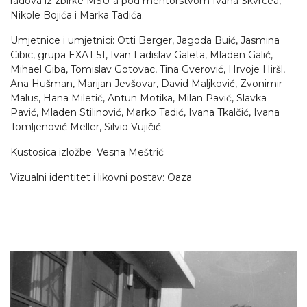
radova iz zbirke MSU-a pod mentorstvom Ivana Skvrcea,
Nikole Bojića i Marka Tadića.
Umjetnice i umjetnici: Otti Berger, Jagoda Buić, Jasmina
Cibic, grupa EXAT 51, Ivan Ladislav Galeta, Mladen Galić,
Mihael Giba, Tomislav Gotovac, Tina Gverović, Hrvoje Hiršl,
Ana Hušman, Marijan Jevšovar, David Maljković, Zvonimir
Malus, Hana Miletić, Antun Motika, Milan Pavić, Slavka
Pavić, Mladen Stilinović, Marko Tadić, Ivana Tkalčić, Ivana
Tomljenović Meller, Silvio Vujičić
Kustosica izložbe: Vesna Meštrić
Vizualni identitet i likovni postav: Oaza