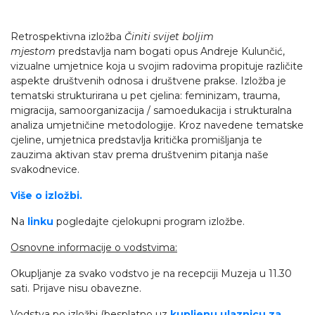
Retrospektivna izložba
Činiti svijet boljim
mjestom
predstavlja nam bogati opus Andreje Kulunčić,
vizualne umjetnice koja u svojim radovima propituje različite
aspekte društvenih odnosa i društvene prakse. Izložba je
tematski strukturirana u pet cjelina: feminizam, trauma,
migracija, samoorganizacija / samoedukacija i strukturalna
analiza umjetničine metodologije. Kroz navedene tematske
cjeline, umjetnica predstavlja kritička promišljanja te
zauzima aktivan stav prema društvenim pitanja naše
svakodnevice.
Više o izložbi.
Na
linku
pogledajte cjelokupni program izložbe.
Osnovne informacije o vodstvima:
Okupljanje za svako vodstvo je na recepciji Muzeja u 11.30
sati. Prijave nisu obavezne.
Vodstva po izložbi (besplatno uz
kupljenu ulaznicu za