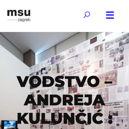
VODSTVO –
ANDREJA
KULUNČIĆ :