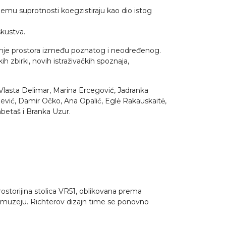
jemu suprotnosti koegzistiraju kao dio istog
skustva.
ivanje prostora između poznatog i neodređenog.
h zbirki, novih istraživačkih spoznaja,
 Vlasta Delimar, Marina Ercegović, Jadranka
jević, Damir Očko, Ana Opalić, Eglė Rakauskaitė,
betaš i Branka Uzur.
storijina stolica VR51, oblikovana prema
u muzeju. Richterov dizajn time se ponovno