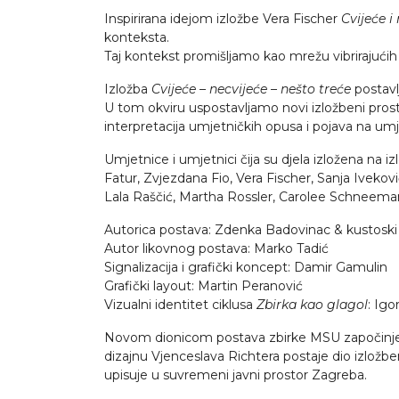
Inspirirana idejom izložbe Vera Fischer
Cvijeće i
konteksta.
Taj kontekst promišljamo kao mrežu vibrirajućih s
Izložba
Cvijeće – necvijeće – nešto treće
postavl
U tom okviru uspostavljamo novi izložbeni pros
interpretacija umjetničkih opusa i pojava na umj
Umjetnice i umjetnici čija su djela izložena na 
Fatur, Zvjezdana Fio, Vera Fischer, Sanja Iveko
Lala Raščić, Martha Rossler, Carolee Schneemann
Autorica postava: Zdenka Badovinac & kustosk
Autor likovnog postava: Marko Tadić
Signalizacija i grafički koncept: Damir Gamulin
Grafički layout:
Martin Peranović
Vizualni identitet ciklusa
Zbirka kao glagol
: Igo
Novom dionicom postava zbirke MSU započinje i 
dizajnu Vjenceslava Richtera postaje dio izlož
upisuje u suvremeni javni prostor Zagreba.