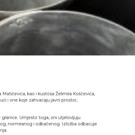
 Matičevića, kao i kustosa Želimira Koščevića,
ći i one koje zahvaćaju javni prostor,
e granice. Umjesto toga, oni utjelovljuju
škog, normiranog i odbačenog. Izložba odbacuje
nja.