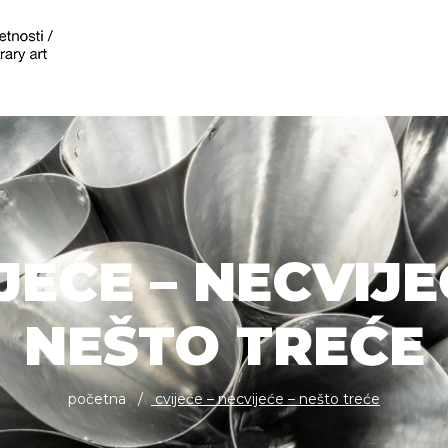
JEĆE – NECVIJE
NEŠTO TREĆE
početna
cvijeće – necvijeće – nešto treće