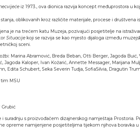
 necvijeće
iz 1973., ova dionica razvija koncept međuprostora u ko
tanja, oblikovanih kroz različite materijale, procese i društvena i
jena je na trećem katu Muzeja, pozivajući posjetitelje na istraž
tor
Situacije
koji se razvija se kao mjesto dijaloga između muzejski
etničkoj sceni.
izložbi: Marina Abramović, Breda Beban, Otti Berger, Jagoda Buić,
vić, Jagoda Kaloper, Ivan Kožarić, Annette Messager, Marijana Mul
, Edita Schubert, Seka Severin Tudja, SofiaSilvia, Dragutin Trum
i tim MSU
r Grubić
suradnju s proizvođačem dizajnerskog namještaja Prostoria. Pro
bene opreme namijenjene posjetiteljima tijekom njihova boravka 