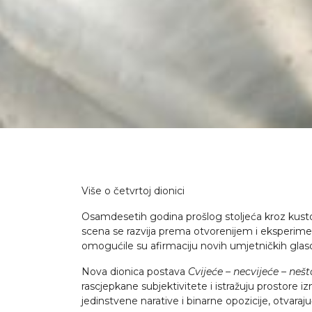
Više o četvrtoj dionici
Osamdesetih godina prošlog stoljeća kroz kustos
scena se razvija prema otvorenijem i eksperimen
omogućile su afirmaciju novih umjetničkih glaso
Nova dionica postava
Cvijeće – necvijeće – nešt
rascjepkane subjektivitete i istražuju prostor
jedinstvene narative i binarne opozicije, otvara