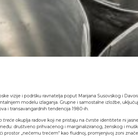
ke vizije i podršku ravnatelja poput Marijana Susovskog i Davora
talnijem modelu izlaganja. Grupne i samostalne izložbe, uključuju
va i transavangardnih tendencija 1980-ih.
o treće
okuplja radove koji ne pristaju na čvrste identitete ni jasn
e između: društveno prihvaćenog i marginaliziranog, ženskog i mu
jući prostor „nečemu trećem“ kao fluidnoj, promjenjivoj zoni znače