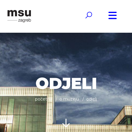
ODJELI
početna
o muzeju
odjeli