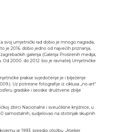
 Za svoj umjetnički rad dobio je mnogo nagrada,
što je 2016. dobio jedno od najvećih priznanja,
agrebačkih galerija (Galerija Proširenih medija,
a. Od 2000. do 2012. bio je ravnatelj Umjetničke
mjetničke prakse svjedočenje je i bilježenje
09.). Uz potresne fotografije iz ciklusa „no-art“
mosferu gradske i seoske društvene zbilje
 zbirci Nacionalne i sveučilišne knjižnice, u
30 samostalnih, sudjelovao na stotinjak skupnih
ojemu je 1993. priredio izložbu „Atelijer