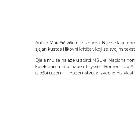
Antun Maračić više nije s nama. Nije se lako opr
sjajan kustos i likovni kritičar, koji se svojim
Djela mu se nalaze u zbirci MSU-a, Nacionalnom
kolekcijama Filip Trade i Thyssen-Bornemisza Ar
izložbi u zemlji i inozemstvu, a izveo je niz vlast