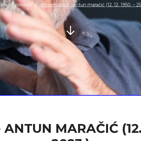
tna
novosti
in memoriam - antun maračić (12. 12. 1950. – 25.1
NTUN MARAČIĆ (12. 12