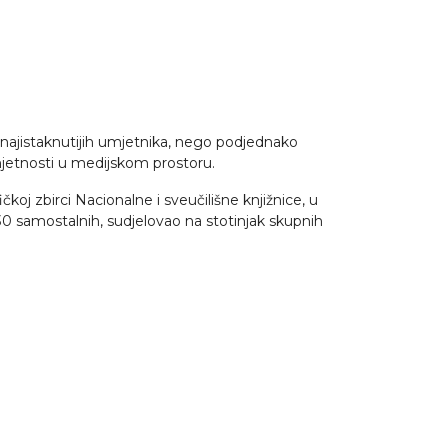
h najistaknutijih umjetnika, nego podjednako
umjetnosti u medijskom prostoru.
 zbirci Nacionalne i sveučilišne knjižnice, u
30 samostalnih, sudjelovao na stotinjak skupnih