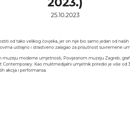
2023.)
25.10.2023
ostiti od tako velikog čovjeka, jer on nije bio samo jedan od naši
 tekstovima ustrajno i strastveno zalagao za prisutnost suvremene 
 muzeju moderne umjetnosti, Povijesnom muzeju Zagreb, grafičkoj
t Contemporary. Kao mulitmedijalni umjetnik priredio je više od 
itih akcija i performansa.