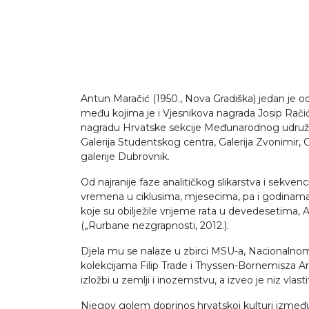
Antun Maračić (1950., Nova Gradiška) jedan je o
među kojima je i Vjesnikova nagrada Josip Račić (
nagradu Hrvatske sekcije Međunarodnog udruženja 
Galerija Studentskog centra, Galerija Zvonimir, 
galerije Dubrovnik.
Od najranije faze analitičkog slikarstva i sekven
vremena u ciklusima, mjesecima, pa i godinama („I
koje su obilježile vrijeme rata u devedesetima, 
(„Rurbane nezgrapnosti, 2012.).
Djela mu se nalaze u zbirci MSU-a, Nacionalnom
kolekcijama Filip Trade i Thyssen-Bornemisza Ar
izložbi u zemlji i inozemstvu, a izveo je niz vlast
Njegov golem doprinos hrvatskoj kulturi između o