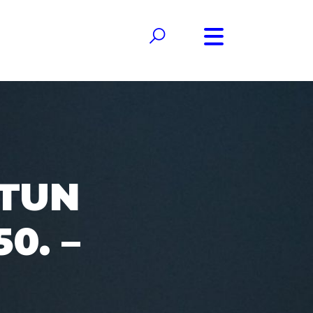
NTUN
50. –