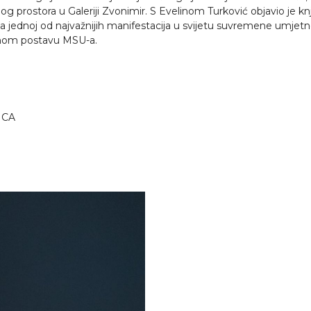
nog prostora u Galeriji Zvonimir. S Evelinom Turković objavio je knj
jednoj od najvažnijih manifestacija u svijetu suvremene umjetnos
alnom postavu MSU-a.
AICA