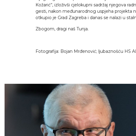
Kožarić“, izloživši cjelokupni sadržaj njegova rad
gesti, nakon međunarodnog uspjeha projekta na 
otkupio je Grad Zagreba i danas se nalazi u st
Zbogom, dragi naš Tunja.
Fotografija: Bojan Mrđenović; ljubaznošću HS 