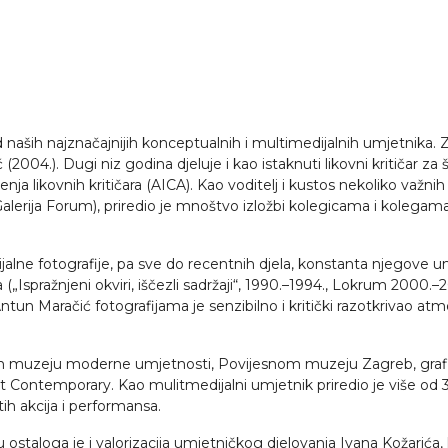
d naših najznačajnijih konceptualnih i multimedijalnih umjetnika.
2004.). Dugi niz godina djeluje i kao istaknuti likovni kritičar za 
likovnih kritičara (AICA). Kao voditelj i kustos nekoliko važnih z
Galerija Forum), priredio je mnoštvo izložbi kolegicama i kolegam
cijalne fotografije, pa sve do recentnih djela, konstanta njegove u
spražnjeni okviri, iščezli sadržaji“, 1990.–1994., Lokrum 2000.–20
Antun Maračić fotografijama je senzibilno i kritički razotkrivao at
 muzeju moderne umjetnosti, Povijesnom muzeju Zagreb, grafičkoj
t Contemporary. Kao mulitmedijalni umjetnik priredio je više od 
itih akcija i performansa.
staloga je i valorizacija umjetničkog djelovanja Ivana Kožarića, k