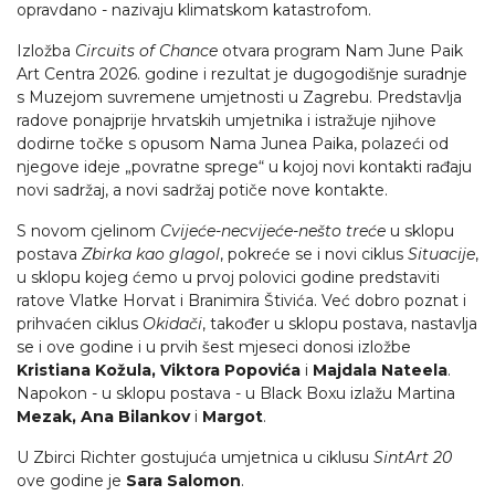
opravdano - nazivaju klimatskom katastrofom.
Izložba
Circuits of Chance
otvara program Nam June Paik
Art Centra 2026. godine i rezultat je dugogodišnje suradnje
s Muzejom suvremene umjetnosti u Zagrebu. Predstavlja
radove ponajprije hrvatskih umjetnika i istražuje njihove
dodirne točke s opusom Nama Junea Paika, polazeći od
njegove ideje „povratne sprege“ u kojoj novi kontakti rađaju
novi sadržaj, a novi sadržaj potiče nove kontakte.
S novom cjelinom
Cvijeće-necvijeće-nešto treće
u sklopu
postava
Zbirka kao glagol
, pokreće se i novi ciklus
Situacije
,
u sklopu kojeg ćemo u prvoj polovici godine predstaviti
ratove Vlatke Horvat i Branimira Štivića. Već dobro poznat i
prihvaćen ciklus
Okidači
, također u sklopu postava, nastavlja
se i ove godine i u prvih šest mjeseci donosi izložbe
Kristiana Kožula, Viktora Popovića
i
Majdala Nateela
.
Napokon - u sklopu postava - u Black Boxu izlažu Martina
Mezak, Ana Bilankov
i
Margot
.
U Zbirci Richter gostujuća umjetnica u ciklusu
SintArt 20
ove godine je
Sara Salomon
.