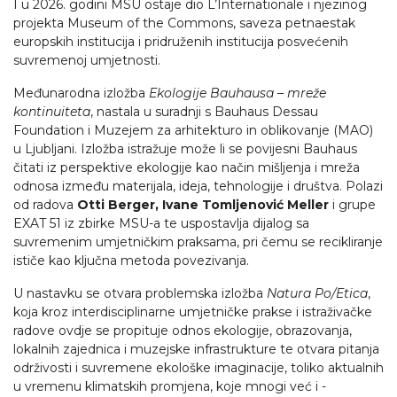
I u 2026. godini MSU ostaje dio L’Internationale i njezinog
projekta Museum of the Commons, saveza petnaestak
europskih institucija i pridruženih institucija posvećenih
suvremenoj umjetnosti.
Međunarodna izložba
Ekologije Bauhausa – mreže
kontinuiteta
, nastala u suradnji s Bauhaus Dessau
Foundation i Muzejem za arhitekturo in oblikovanje (MAO)
u Ljubljani. Izložba istražuje može li se povijesni Bauhaus
čitati iz perspektive ekologije kao način mišljenja i mreža
odnosa između materijala, ideja, tehnologije i društva. Polazi
od radova
Otti Berger, Ivane Tomljenović Meller
i grupe
EXAT 51 iz zbirke MSU-a te uspostavlja dijalog sa
suvremenim umjetničkim praksama, pri čemu se recikliranje
ističe kao ključna metoda povezivanja.
U nastavku se otvara problemska izložba
Natura Po/Etica
,
koja kroz interdisciplinarne umjetničke prakse i istraživačke
radove ovdje se propituje odnos ekologije, obrazovanja,
lokalnih zajednica i muzejske infrastrukture te otvara pitanja
održivosti i suvremene ekološke imaginacije, toliko aktualnih
u vremenu klimatskih promjena, koje mnogi već i -