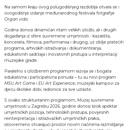
Na samom kraju ovog polugodišnjeg razdoblja otvara se i
ovogodišnje izdanje međunarodnog festivala fotgrafije
Organ vida
.
Godina donosi dinamičan ritam velikih izložbi, ali i drugih
događanja iz sfere suvremene umjetnosti - kazališta,
koncerata, filmova, performansa i drugog, uz obilje pratećih
programa, arhivskih istraživanja i dokumentiranja,
edukativnih sadržaja i inovativnih pristupa u interpretaciji
muzejske građe.
Paralelno s izložbenim programom razvija se i bogata
edukativna i participativna ponuda – tu su novi program
MSU Art Game
i
EU Art Experience
, muzejski kampovi za
djecu školske dobi, radionice za sve uzraste.
S ovako strukturiranim programom, Muzej suvremene
umjetnosti u Zagrebu 2026. godine donosi širok spektar
umjetničkih pozicija, tehnoloških pristupa, povijesnih
reinterpretacija i istraživačkih umjetničkih praksi,
istovremeno otvarajući prostor novim načinima razmišljanja