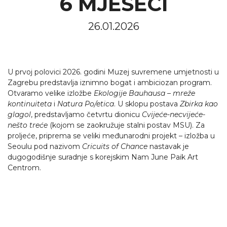
6 MJESECI
26.01.2026
U prvoj polovici 2026. godini Muzej suvremene umjetnosti u
Zagrebu predstavlja iznimno bogat i ambiciozan program.
Otvaramo velike izložbe
Ekologije Bauhausa – mreže
kontinuiteta
i
Natura Po/etica
. U sklopu postava
Zbirka kao
glagol
, predstavljamo četvrtu dionicu
Cvijeće-necvijeće-
nešto treće
(kojom se zaokružuje stalni postav MSU). Za
proljeće, priprema se veliki međunarodni projekt – izložba u
Seoulu pod nazivom
Cricuits of Chance
nastavak je
dugogodišnje suradnje s korejskim Nam June Paik Art
Centrom.