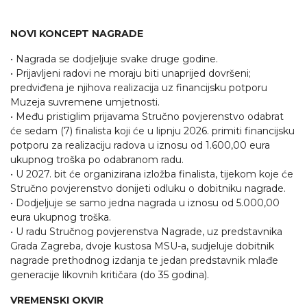
NOVI KONCEPT NAGRADE
• Nagrada se dodjeljuje svake druge godine.
• Prijavljeni radovi ne moraju biti unaprijed dovršeni;
predviđena je njihova realizacija uz financijsku potporu
Muzeja suvremene umjetnosti.
• Među pristiglim prijavama Stručno povjerenstvo odabrat
će sedam (7) finalista koji će u lipnju 2026. primiti financijsku
potporu za realizaciju radova u iznosu od 1.600,00 eura
ukupnog troška po odabranom radu.
• U 2027. bit će organizirana izložba finalista, tijekom koje će
Stručno povjerenstvo donijeti odluku o dobitniku nagrade.
• Dodjeljuje se samo jedna nagrada u iznosu od 5.000,00
eura ukupnog troška.
• U radu Stručnog povjerenstva Nagrade, uz predstavnika
Grada Zagreba, dvoje kustosa MSU-a, sudjeluje dobitnik
nagrade prethodnog izdanja te jedan predstavnik mlađe
generacije likovnih kritičara (do 35 godina).
VREMENSKI OKVIR