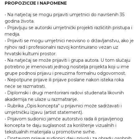
PROPOZICIJE I NAPOMENE
• Na natječaj se mogu prijaviti umjetnici do navršenih 35
godina života.
• Prijavljuju se autorski umjetnički projekti različitih pristupa i
medija.
• Prijaviti se mogu umjetnici neovisno o državljanstvu, ako je
njihov rad i profesionalni razvoj kontinuirano vezan uz
hrvatski kulturni prostor.
• Na natječaj se može prijaviti i grupa autora. U tom slučaju
potrebno je imenovati jednog nositelja projekta koji u ime
grupe podnosi prijavu i preuzima formalnu odgovornost.
• Nepotpune prijave ili prijave poslane nakon isteka roka
neće se razmatrati.
• Diplomski i drugi mentorirani radovi studenata likovnih
akademija ne ulaze u razmatranje.
• Rubrika „Opis koncepta“ u prijavnici može sadržavati i
umjetničku izjavu (artist statement).
• Prijavom sudionici jamče autorstvo rada ili prijavljenog
koncepta te daju suglasnost za korištenje vizualnih i
tekstualnih materijala u promotivne svrhe.
• Dostavom prijave sudionici daju privolu za obradu osobnih