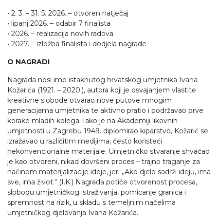
• 2. 3. – 31. 5. 2026. – otvoren natječaj
• lipanj 2026. – odabir 7 finalista
• 2026. – realizacija novih radova
• 2027. – izložba finalista i dodjela nagrade
O NAGRADI
Nagrada nosi ime istaknutog hrvatskog umjetnika Ivana
Kožarića (1921. – 2020.), autora koji je osvajanjem vlastite
kreativne slobode otvarao nove putove mnogim
generacijama umjetnika te aktivno pratio i podržavao prve
korake mladih kolega. Iako je na Akademiji likovnih
umjetnosti u Zagrebu 1949. diplomirao kiparstvo, Kožarić se
izražavao u različitim medijima, često koristeći
nekonvencionalne materijale. Umjetničko stvaranje shvaćao
je kao otvoreni, nikad dovršeni proces – trajno traganje za
načinom materijalizacije ideje, jer: „Ako djelo sadrži ideju, ima
sve, ima život.“ (I.K.) Nagrada potiče otvorenost procesa,
slobodu umjetničkog istraživanja, pomicanje granica i
spremnost na rizik, u skladu s temeljnim načelima
umjetničkog djelovanja Ivana Kožarića.