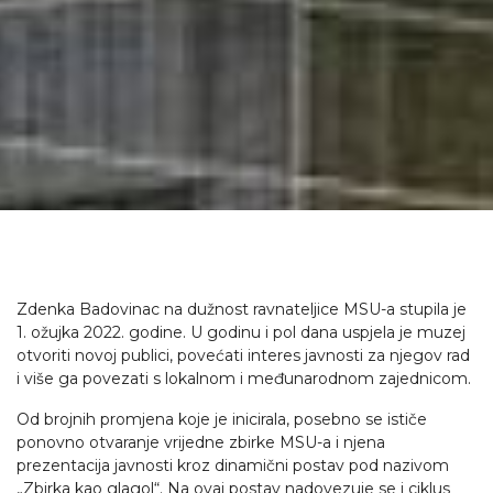
Zdenka Badovinac na dužnost ravnateljice MSU-a stupila je
1. ožujka 2022. godine. U godinu i pol dana uspjela je muzej
otvoriti novoj publici, povećati interes javnosti za njegov rad
i više ga povezati s lokalnom i međunarodnom zajednicom.
Od brojnih promjena koje je inicirala, posebno se ističe
ponovno otvaranje vrijedne zbirke MSU-a i njena
prezentacija javnosti kroz dinamični postav pod nazivom
„Zbirka kao glagol“. Na ovaj postav nadovezuje se i ciklus