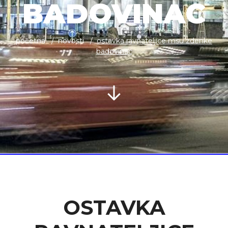
BADOVINAC
početna
novosti
ostavka ravnateljice msu zdenke
badovinac
OSTAVKA