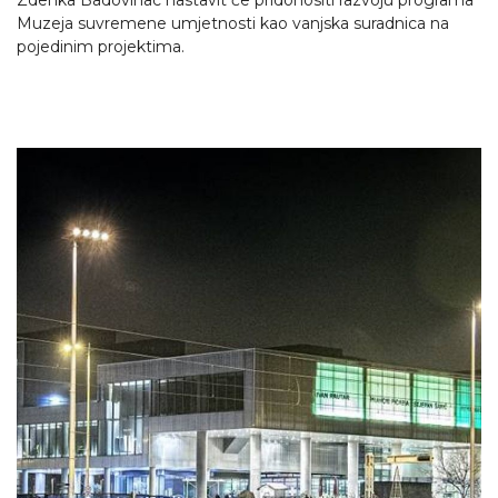
Zdenka Badovinac nastavit će pridonositi razvoju programa
Muzeja suvremene umjetnosti kao vanjska suradnica na
pojedinim projektima.