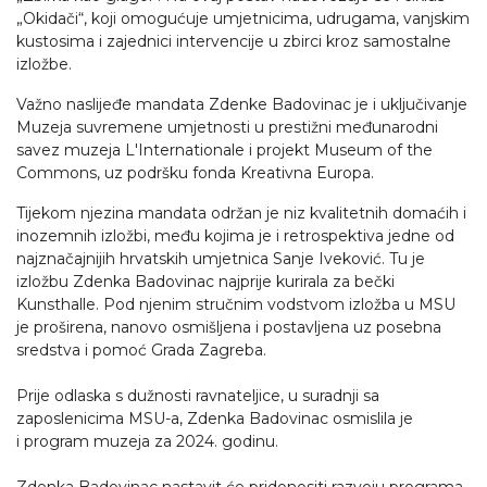
„Okidači“, koji omogućuje umjetnicima, udrugama, vanjskim
kustosima i zajednici intervencije u zbirci kroz samostalne
izložbe.
Važno naslijeđe mandata Zdenke Badovinac je i uključivanje
Muzeja suvremene umjetnosti u prestižni međunarodni
savez muzeja L'Internationale i projekt Museum of the
Commons, uz podršku fonda Kreativna Europa.
Tijekom njezina mandata održan je niz kvalitetnih domaćih i
inozemnih izložbi, među kojima je i retrospektiva jedne od
najznačajnijih hrvatskih umjetnica Sanje Iveković. Tu je
izložbu Zdenka Badovinac najprije kurirala za bečki
Kunsthalle. Pod njenim stručnim vodstvom izložba u MSU
je proširena, nanovo osmišljena i postavljena uz posebna
sredstva i pomoć Grada Zagreba.
Prije odlaska s dužnosti ravnateljice, u suradnji sa
zaposlenicima MSU-a, Zdenka Badovinac osmislila je
i program muzeja za 2024. godinu.