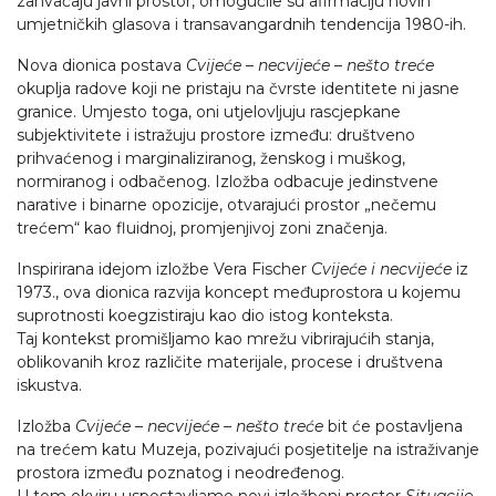
zahvaćaju javni prostor, omogućile su afirmaciju novih
umjetničkih glasova i transavangardnih tendencija 1980-ih.
Nova dionica postava
Cvijeće – necvijeće – nešto treće
okuplja radove koji ne pristaju na čvrste identitete ni jasne
granice. Umjesto toga, oni utjelovljuju rascjepkane
subjektivitete i istražuju prostore između: društveno
prihvaćenog i marginaliziranog, ženskog i muškog,
normiranog i odbačenog. Izložba odbacuje jedinstvene
narative i binarne opozicije, otvarajući prostor „nečemu
trećem“ kao fluidnoj, promjenjivoj zoni značenja.
Inspirirana idejom izložbe Vera Fischer
Cvijeće i necvijeće
iz
1973., ova dionica razvija koncept međuprostora u kojemu
suprotnosti koegzistiraju kao dio istog konteksta.
Taj kontekst promišljamo kao mrežu vibrirajućih stanja,
oblikovanih kroz različite materijale, procese i društvena
iskustva.
Izložba
Cvijeće – necvijeće – nešto treće
bit će postavljena
na trećem katu Muzeja, pozivajući posjetitelje na istraživanje
prostora između poznatog i neodređenog.