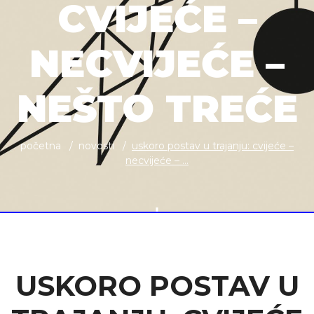
CVIJEĆE –
NECVIJEĆE –
NEŠTO TREĆE
početna
novosti
uskoro postav u trajanju: cvijeće –
necvijeće – ...
USKORO POSTAV U