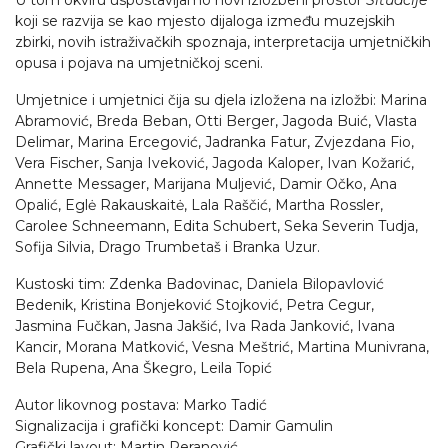
U tom okviru uspostavljamo novi izložbeni prostor
Situacije
koji se razvija se kao mjesto dijaloga između muzejskih
zbirki, novih istraživačkih spoznaja, interpretacija umjetničkih
opusa i pojava na umjetničkoj sceni.
Umjetnice i umjetnici čija su djela izložena na izložbi: Marina
Abramović, Breda Beban, Otti Berger, Jagoda Buić, Vlasta
Delimar, Marina Ercegović, Jadranka Fatur, Zvjezdana Fio,
Vera Fischer, Sanja Iveković, Jagoda Kaloper, Ivan Kožarić,
Annette Messager, Marijana Muljević, Damir Očko, Ana
Opalić, Eglė Rakauskaitė, Lala Raščić, Martha Rossler,
Carolee Schneemann, Edita Schubert, Seka Severin Tudja,
Sofija Silvia, Drago Trumbetaš i Branka Uzur.
Kustoski tim: Zdenka Badovinac, Daniela Bilopavlović
Bedenik, Kristina Bonjeković Stojković, Petra Cegur,
Jasmina Fučkan, Jasna Jakšić, Iva Rada Janković, Ivana
Kancir, Morana Matković, Vesna Meštrić, Martina Munivrana,
Bela Rupena, Ana Škegro, Leila Topić
Autor likovnog postava: Marko Tadić
Signalizacija i grafički koncept: Damir Gamulin
Grafički layout: Martin Peranović