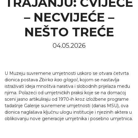
TRAJANJU: CVIJEĆE
– NECVIJEĆE –
NEŠTO TREĆE
04.05.2026
U Muzeju suvremene umjetnosti uskoro se otvara četvrta
dionica postava
Zbirka kao glagol
, kojom se nastavlja
istraživati ideja mnoštva narativa i slobodnih prijelaza među
njima. Polazeći od umjetničkih praksi koje se na domaćoj
sceni jasno artikuliraju od 1970-ih kroz izložbene programe
tadašnje Galerije suvremene umjetnosti (danas MSU), ova
dionica naglašava ključnu ulogu institucije i njezinih aktera u
oblikovanju nove generacije umjetnika i posebno umjetnica.