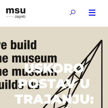
USKORO
POSTAV U
TRAJANJU: