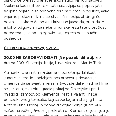
uskoro će prerasti u akademsku nauku. Njihovi satovi u
školama kao i njihovi rezultati nastavljaju se popravljati i
skupina prijatelja se ponovno osjeća živima! Međutim, kako
vrijeme prolazi nekima će stvari ići nabolje, ali drugi će
posrnuti. Uskoro će postati kristalno jasno da, premda je
alkohol odgovoran za neke vrhunske rezultate u prošlosti,
određena djela pod njegovim utjecajem nose strašne
posljedice.
ČETVRTAK, 29. travnja 2021.
20:00
NE ZABORAVI DISATI (Ne pozabi dihati),
art-
drama, 100', Slovenija, Italija, Hrvatska, red. Martin Turk
Atmosferična i intimna drama o odrastanju, krhkosti,
ljubomori, erotici i neizbježnom procesu prihvaćanja
činjenice da se svijet mijenja, a život ide dalje. Radnja filma
smještena je u mirni gradić pokrajine Dolenjske i prati
mladog i samoživog Klementa (Matija Valant), inače
perspektivnog tenisača, koji se zaslugom starijeg brata
Petera (Tine Ugrin) i njegove djevojke Sonje (Klara Kuk)
našao na važnoj životnoj prekretnici. Klement osjeća ljutnju