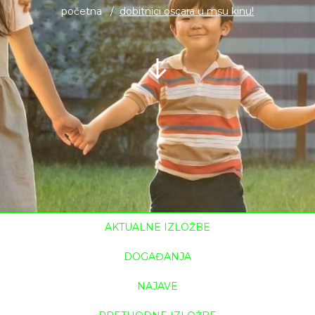
početna
dobitnici oscara u msu kinu!
AKTUALNE IZLOŽBE
DOGAĐANJA
NAJAVE