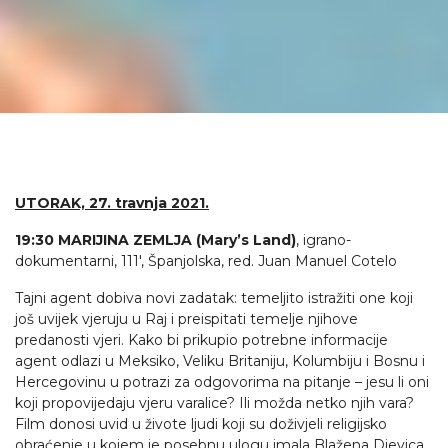
UTORAK, 27. travnja 2021.
19:30 MARIJINA ZEMLJA
(Mary’s Land)
, igrano-
dokumentarni, 111′, Španjolska, red. Juan Manuel Cotelo
Tajni agent dobiva novi zadatak: temeljito istražiti one koji
još uvijek vjeruju u Raj i preispitati temelje njihove
predanosti vjeri. Kako bi prikupio potrebne informacije
agent odlazi u Meksiko, Veliku Britaniju, Kolumbiju i Bosnu i
Hercegovinu u potrazi za odgovorima na pitanje – jesu li oni
koji propovijedaju vjeru varalice? Ili možda netko njih vara?
Film donosi uvid u živote ljudi koji su doživjeli religijsko
obraćenje u kojem je posebnu ulogu imala Blažena Djevica