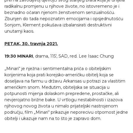
prema zavodljivoj djevojci svog starijeg brata koja je unijela
radikalnu promjenu u njihove živote, no istovremeno je i
beznadno očaran njenom ženstvenom senzualnošću.
Zbunjen do tada nepoznatim emocijama i opsjednutošću
Sonjom, Klement pokušava izbalansirati destruktivni
unutarnji kaos.
PETAK, 30. travnja 2021.
19:30
MINARI
, drama, 115', SAD, red. Lee Isaac Chung
„Minari“ je nježna i sentimentalna priča o obiteljskim
korijenima koja prati korejsko-američku obitelj koja se
doseljava na farmu u državu Arkansas u potrazi za vlastitim
američkim snom. Međutim, obiteljska se situacija u
potpunosti mijenja dolaskom prepredene, prostačke, ali
nevjerojatno brižne bake. U vrtlogu nestabilnosti i izazova
njihovog novog života u nimalo prijateljski nastrojenom
području, film „Minari“ prikazuje neporecivu otpornost jedne
obitelji i ukazuje nam na to što je zapravo dom.