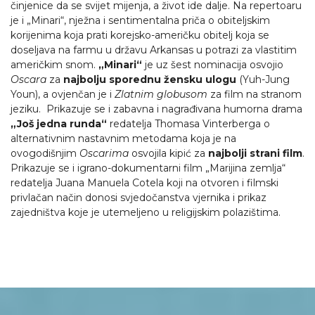
činjenice da se svijet mijenja, a život ide dalje. Na repertoaru
je i „Minari“, nježna i sentimentalna priča o obiteljskim
korijenima koja prati korejsko-američku obitelj koja se
doseljava na farmu u državu Arkansas u potrazi za vlastitim
američkim snom.
„Minari“
je uz šest nominacija osvojio
Oscara
za
najbolju sporednu žensku ulogu
(Yuh-Jung
Youn), a ovjenčan je i
Zlatnim globusom
za film na stranom
jeziku. Prikazuje se i zabavna i nagrađivana humorna drama
„Još jedna runda“
redatelja Thomasa Vinterberga o
alternativnim nastavnim metodama koja je na
ovogodišnjim
Oscarima
osvojila kipić za
najbolji strani film
.
Prikazuje se i igrano-dokumentarni film „Marijina zemlja“
redatelja Juana Manuela Cotela koji na otvoren i filmski
privlačan način donosi svjedočanstva vjernika i prikaz
zajedništva koje je utemeljeno u religijskim polazištima.