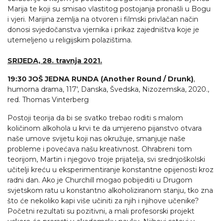
Marija te koji su smisao vlastitog postojanja pronašli u Bogu
i vjeri. Marijina zemlja na otvoren i filmski privlačan način
donosi svjedočanstva vjernika i prikaz zajedništva koje je
utemeljeno u religijskim polazištima.
SRIJEDA, 28. travnja 2021.
19:30 JOŠ JEDNA RUNDA (Another Round / Drunk)
,
humorna drama, 117′, Danska, Švedska, Nizozemska, 2020.,
red. Thomas Vinterberg
Postoji teorija da bi se svatko trebao roditi s malom
količinom alkohola u krvi te da umjereno pijanstvo otvara
naše umove svijetu koji nas okružuje, smanjuje naše
probleme i povećava našu kreativnost. Ohrabreni tom
teorijom, Martin i njegovo troje prijatelja, svi srednjoškolski
učitelji kreću u eksperimentiranje konstantne opijenosti kroz
radni dan. Ako je Churchill mogao pobijediti u Drugom
svjetskom ratu u konstantno alkoholiziranom stanju, tko zna
što će nekoliko kapi više učiniti za njih i njihove učenike?
Početni rezultati su pozitivni, a mali profesorski projekt