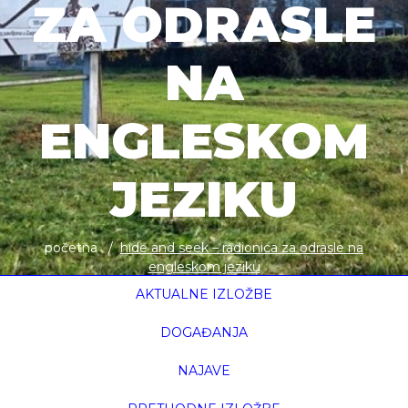
ZA ODRASLE
NA
ENGLESKOM
JEZIKU
početna
hide and seek – radionica za odrasle na
engleskom jeziku
AKTUALNE IZLOŽBE
DOGAĐANJA
NAJAVE