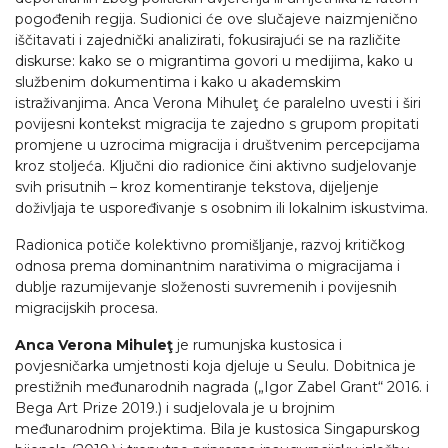
pogođenih regija. Sudionici će ove slučajeve naizmjenično
iščitavati i zajednički analizirati, fokusirajući se na različite
diskurse: kako se o migrantima govori u medijima, kako u
službenim dokumentima i kako u akademskim
istraživanjima. Anca Verona Mihuleţ
će paralelno uvesti i širi
povijesni kontekst migracija te zajedno s grupom propitati
promjene u uzrocima migracija i društvenim percepcijama
kroz stoljeća. Ključni dio radionice čini aktivno sudjelovanje
svih prisutnih – kroz komentiranje tekstova, dijeljenje
doživljaja te uspoređivanje s osobnim ili lokalnim iskustvima.
Radionica potiče kolektivno promišljanje, razvoj kritičkog
odnosa prema dominantnim narativima o migracijama i
dublje razumijevanje složenosti suvremenih i povijesnih
migracijskih procesa.
Anca Verona Mihuleţ
je rumunjska kustosica i
povjesničarka umjetnosti koja djeluje u Seulu. Dobitnica je
prestižnih međunarodnih nagrada („Igor Zabel Grant“ 2016. i
Bega Art Prize 2019.) i sudjelovala je u brojnim
međunarodnim projektima. Bila je kustosica Singapurskog