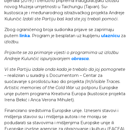
bijenala (2019.) i trenutno priprema inauguracijsku izložbu
novog Muzeja umjetnosti u Taichungu (Tajvan). Su-
kustosica je i međunarodnog istraživačkog projekta Andreje
Kulunčić
Izdali ste Partiju baš kad ste joj trebali pomoći
.
Zbog ograničenog broja sudionika prijave se zaprimaju
putem
linka
. Program je besplatan uz kupljenu
ulaznicu
za
izložbu.
Prijavite se za primanje vijesti o programima uz izložbu
Andreje Kulunčić ispunjavanjem
obrasca
.
Vi ste Partiju izdale onda kada je trebalo da joj pomognete
–
realiziran u suradnji s Documentom – Centar za
suočavanje s prošlošću kao dio projekta
(In)Visible Traces.
Artistic memories of the Cold War
uz potporu Europske
unije putem programa Kreativna Europa (kustosice projekta
Irena Bekić i Anca Verona Mihulet).
Financirano sredstvima Europske unije. Izneseni stavovi i
mišljenja stavovi su i mišljenja autora i ne moraju se
podudarati sa stavovima i mišljenjima Europske unije ili
Europske izvršne agencije za obrazovanje i kulturu (EACEA).