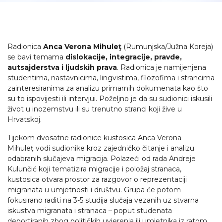
Radionica
Anca Verona Mihuleţ
(Rumunjska/Južna Koreja)
se bavi temama
dislokacije, integracije, pravde,
autsajderstva i ljudskih prava
. Radionica je namijenjena
studentima, nastavnicima, lingvistima, filozofima i strancima
zainteresiranima za analizu primarnih dokumenata kao što
su to ispovijesti ili intervjui. Poželjno je da su sudionici iskusili
život u inozemstvu ili su trenutno stranci koji žive u
Hrvatskoj.
Tijekom dvosatne radionice kustosica Anca Verona
Mihuleţ
vodi sudionike kroz zajedničko čitanje i analizu
odabranih slučajeva migracija. Polazeći od rada Andreje
Kulunčić koji tematizira migracije i položaj stranaca,
kustosica otvara prostor za razgovor o reprezentaciji
migranata u umjetnosti i društvu. Grupa će potom
fokusirano raditi na 3-5 studija slučaja vezanih uz stvarna
iskustva migranata i stranaca – poput studenata
deportiranih zbog političkih uvjerenja ili umjetnika iz ratom