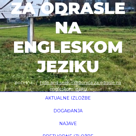
ZA ODRASLE
NA
ENGLESKOM
JEZIKU
početna
hide and seek – radionica za odrasle na
engleskom jeziku
AKTUALNE IZLOŽBE
DOGAĐANJA
NAJAVE