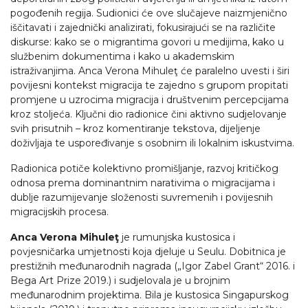
pogođenih regija. Sudionici će ove slučajeve naizmjenično
iščitavati i zajednički analizirati, fokusirajući se na različite
diskurse: kako se o migrantima govori u medijima, kako u
službenim dokumentima i kako u akademskim
istraživanjima. Anca Verona Mihuleţ
će paralelno uvesti i širi
povijesni kontekst migracija te zajedno s grupom propitati
promjene u uzrocima migracija i društvenim percepcijama
kroz stoljeća. Ključni dio radionice čini aktivno sudjelovanje
svih prisutnih – kroz komentiranje tekstova, dijeljenje
doživljaja te uspoređivanje s osobnim ili lokalnim iskustvima.
Radionica potiče kolektivno promišljanje, razvoj kritičkog
odnosa prema dominantnim narativima o migracijama i
dublje razumijevanje složenosti suvremenih i povijesnih
migracijskih procesa.
Anca Verona Mihuleţ
je rumunjska kustosica i
povjesničarka umjetnosti koja djeluje u Seulu. Dobitnica je
prestižnih međunarodnih nagrada („Igor Zabel Grant“ 2016. i
Bega Art Prize 2019.) i sudjelovala je u brojnim
međunarodnim projektima. Bila je kustosica Singapurskog