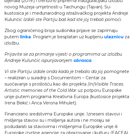
bijenala (2019.) i trenutno priprema inauguracijsku izložbu
novog Muzeja umjetnosti u Taichungu (Tajvan). Su-
kustosica je i međunarodnog istraživačkog projekta Andreje
Kulunčić
Izdali ste Partiju baš kad ste joj trebali pomoći
.
Zbog ograničenog broja sudionika prijave se zaprimaju
putem
linka
. Program je besplatan uz kupljenu
ulaznicu
za
izložbu.
Prijavite se za primanje vijesti o programima uz izložbu
Andreje Kulunčić ispunjavanjem
obrasca
.
Vi ste Partiju izdale onda kada je trebalo da joj pomognete
–
realiziran u suradnji s Documentom – Centar za
suočavanje s prošlošću kao dio projekta
(In)Visible Traces.
Artistic memories of the Cold War
uz potporu Europske
unije putem programa Kreativna Europa (kustosice projekta
Irena Bekić i Anca Verona Mihulet).
Financirano sredstvima Europske unije. Izneseni stavovi i
mišljenja stavovi su i mišljenja autora i ne moraju se
podudarati sa stavovima i mišljenjima Europske unije ili
Europske izvršne agencije za obrazovanje i kulturu (EACEA).