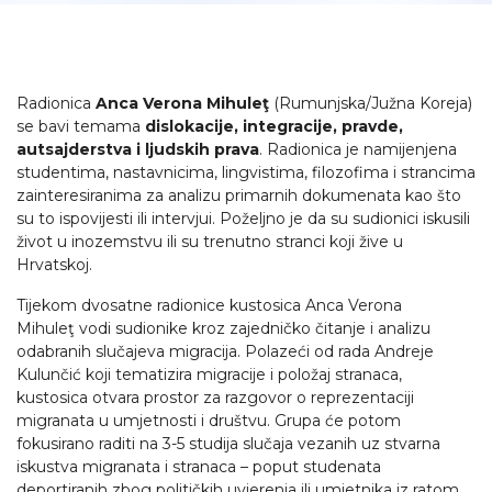
Radionica
Anca Verona Mihuleţ
(Rumunjska/Južna Koreja)
se bavi temama
dislokacije, integracije, pravde,
autsajderstva i ljudskih prava
. Radionica je namijenjena
studentima, nastavnicima, lingvistima, filozofima i strancima
zainteresiranima za analizu primarnih dokumenata kao što
su to ispovijesti ili intervjui. Poželjno je da su sudionici iskusili
život u inozemstvu ili su trenutno stranci koji žive u
Hrvatskoj.
Tijekom dvosatne radionice kustosica Anca Verona
Mihuleţ
vodi sudionike kroz zajedničko čitanje i analizu
odabranih slučajeva migracija. Polazeći od rada Andreje
Kulunčić koji tematizira migracije i položaj stranaca,
kustosica otvara prostor za razgovor o reprezentaciji
migranata u umjetnosti i društvu. Grupa će potom
fokusirano raditi na 3-5 studija slučaja vezanih uz stvarna
iskustva migranata i stranaca – poput studenata
deportiranih zbog političkih uvjerenja ili umjetnika iz ratom