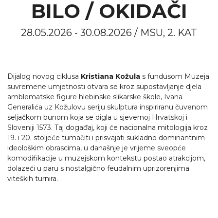
BILO / OKIDAČI
28.05.2026 - 30.08.2026 / MSU, 2. KAT
Dijalog novog ciklusa
Kristiana Kožula
s fundusom Muzeja
suvremene umjetnosti otvara se kroz supostavljanje djela
amblematske figure hlebinske slikarske škole, Ivana
Generalića uz Kožulovu seriju skulptura inspiriranu čuvenom
seljačkom bunom koja se digla u sjevernoj Hrvatskoj i
Sloveniji 1573. Taj događaj, koji će nacionalna mitologija kroz
19. i 20. stoljeće tumačiti i prisvajati sukladno dominantnim
ideološkim obrascima, u današnje je vrijeme sveopće
komodifikacije u muzejskom kontekstu postao atrakcijom,
dolazeći u paru s nostalgično feudalnim uprizorenjima
viteških turnira.