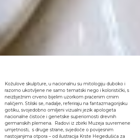
Kožulove skulpture, u nacionalnu su mitologiju duboko i
razorno ukotvljene ne samo tematski nego i koloristički, s
neizbježnim crveno bijelim uzorkom praćenim crnim
naličjem. Stilski se, nadalje, referiraju na fantazmagorijsku
gotiku, svojedobno omiljeni vizualni jezik apologeta
nacionalne čistoće i genetske superiornosti drevnih
germanskih plemena. Radovi iz zbirki Muzeja suvremene
umjetnosti, s druge strane, svjedoče o povijesnim
nastojanjima otpora – od ilustracija Krste Hegedušića za