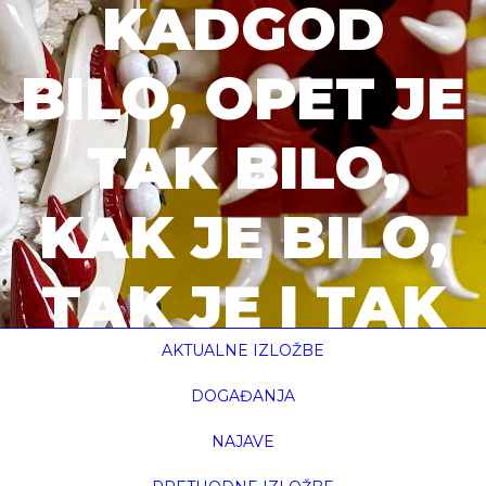
KADGOD
BILO, OPET JE
TAK BILO,
KAK JE BILO,
TAK JE I TAK
BUDE BILO /
AKTUALNE IZLOŽBE
DOGAĐANJA
OKIDAČI
NAJAVE