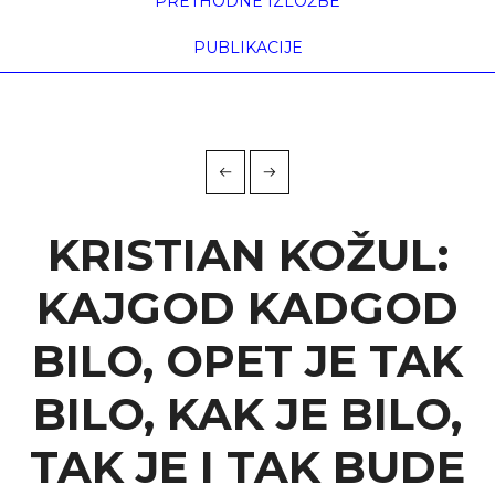
PRETHODNE IZLOŽBE
početna
kristian kožul: kajgod kadgod bilo, opet je tak
bilo, kak ...
PUBLIKACIJE
KRISTIAN KOŽUL:
KAJGOD KADGOD
BILO, OPET JE TAK
BILO, KAK JE BILO,
TAK JE I TAK BUDE