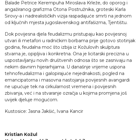
Balade Petrice Kerempuha Miroslava Krleže, do oporog i
angažiranog grafizma Otona Postružnika, groteski Karla
Sirovy-a i nadrealističkih vizija raspadajuće smrti na jednom
od ključnih mjesta jugoslavenskog antifašizma, Tjentištu.
Dok povijesna djela feudalizmu pristupaju kao povijesnoj
utvari ili metafori u radničkim borbama prije gotovo stotinjak
godina, feudalna moć što izbija iz Kožulovih skulptura
stvarna je, opipljiva i konkretna. Ona je licitarski precizna u
uspostavljanju novih društvenih odnosa što se zasnivaju na
nekim davnim hijerarhijama. U današnje vrijeme uspona
tehnofeudalizma i galopirajuće nejednakosti, pogled na
emancipatorna i masovna nastojanja povijesnih avangardi
ne upućuje tek na cirkularnost vremena i povijesnih
zbivanja, već i na stvaranje ozračja u kojima promjena još
uvijek djeluje mogućom.
Kustosice: Jasna Jakšić, Ivana Kancir
Kristian Kožul