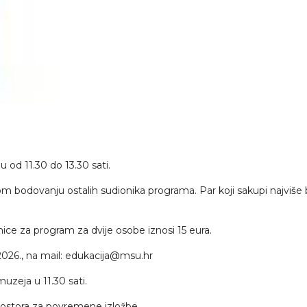
u od 11.30 do 13.30 sati.
kom bodovanju ostalih sudionika programa. Par koji sakupi najviš
nice za program za dvije osobe iznosi 15 eura.
a 2026., na mail: edukacija@msu.hr
uzeja u 11.30 sati.
 Prostora za povremene izložbe.