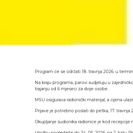
Program će se održati 18. travnja 2026. u termin
Na kraju programa, parovi sudjeluju u zajednič
trajanju od 6 mjeseci za dvije osobe.
MSU osigurava radionički materijal, a cijena ulaz
Prijave je potrebno poslati do petka, 17. travnj
Okupljanje sudionika radionice je kod recepcije m
Izložbu pogledajte do 24. 05. 2026. na 2. katu