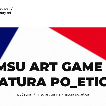
MSU ART GAME 
ATURA PO_ETI
početna
msu art game - natura po_etica