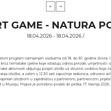
T GAME - NATURA P
18.04.2026 - 18.04.2026 /
ivni program namijenjen osobama od 18. do 81. godine života. I
kroz tematske cjeline koje istražuju odnos prirode, umjetnosti i 
ke aktivnosti uključuju posjet izložbi uz stručno vodstvo koje za
nja izložbe, a zatim u 12.30 sati započinje radionica, odnosno ar
inspiriran izložbom u zajedništvu s partnerom, partnericom, prijate
u Muzeju. Prijave je potrebno poslati do petka, 17. travnja 2026.