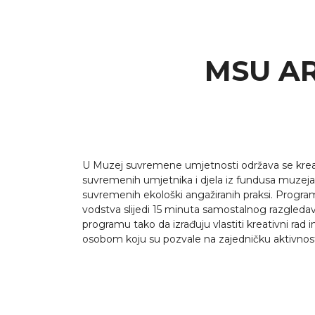
MSU AR
U Muzej suvremene umjetnosti održava se kreat
suvremenih umjetnika i djela iz fundusa muzeja 
suvremenih ekološki angažiranih praksi. Programs
vodstva slijedi 15 minuta samostalnog razgledava
programu tako da izrađuju vlastiti kreativni rad 
osobom koju su pozvale na zajedničku aktivnost 