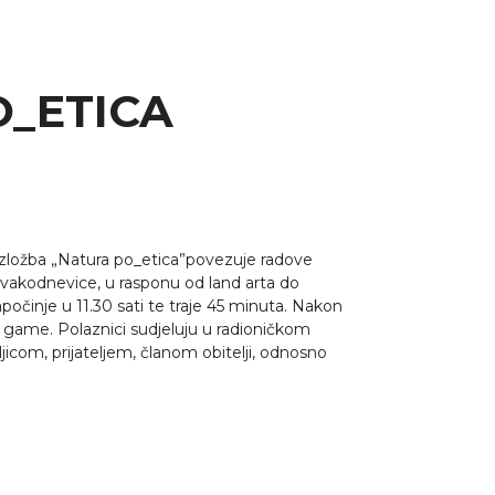
O_ETICA
zložba „Natura po_etica”povezuje radove
svakodnevice, u rasponu od land arta do
počinje u 11.30 sati te traje 45 minuta. Nakon
t game. Polaznici sudjeluju u radioničkom
ljicom, prijateljem, članom obitelji, odnosno